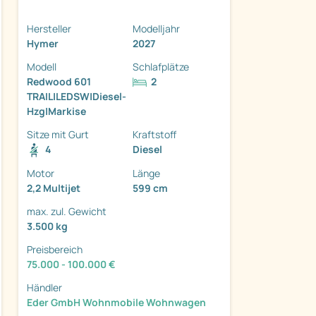
Hersteller
Modelljahr
Hymer
2027
Modell
Schlafplätze
Redwood 601
2
TRAIL|LEDSW|Diesel-
ter
Hzg|Markise
Sitze mit Gurt
Kraftstoff
4
Diesel
Motor
Länge
2,2 Multijet
599 cm
max. zul. Gewicht
3.500 kg
Preisbereich
75.000 - 100.000 €
Händler
Eder GmbH Wohnmobile Wohnwagen