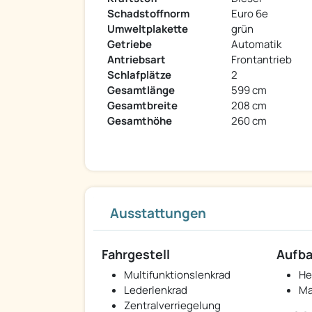
Schadstoffnorm
Euro 6e
Umweltplakette
grün
Getriebe
Automatik
Antriebsart
Frontantrieb
Schlafplätze
2
Gesamtlänge
599 cm
Gesamtbreite
208 cm
Gesamthöhe
260 cm
Ausstattungen
Fahrgestell
Aufb
Multifunktionslenkrad
He
Lederlenkrad
Ma
Zentralverriegelung