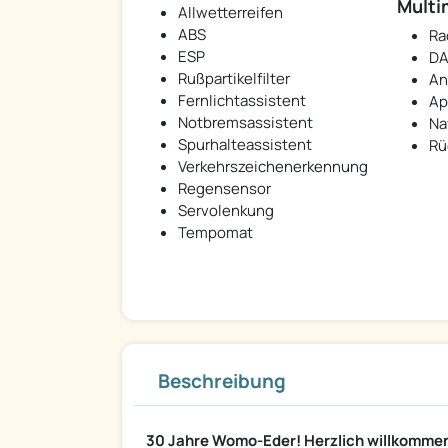
Multi
Allwetterreifen
ABS
Ra
ESP
DA
Rußpartikelfilter
An
Fernlichtassistent
Ap
Notbremsassistent
Na
Spurhalteassistent
Rü
Verkehrszeichenerkennung
Regensensor
Servolenkung
Tempomat
Beschreibung
30 Jahre Womo-Eder! Herzlich willkommen