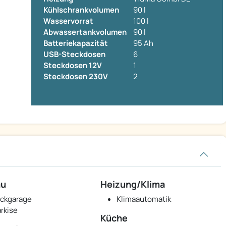
Kühlschrankvolumen
90 l
Wasservorrat
100 l
Abwassertankvolumen
90 l
Batteriekapazität
95 Ah
USB-Steckdosen
6
Steckdosen 12V
1
Steckdosen 230V
2
au
Heizung/Klima
ckgarage
Klimaautomatik
rkise
Küche