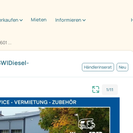
Mieten
erkaufen
Informieren
01 ...
W|Diesel-
Händlerinserat
Neu
1/11