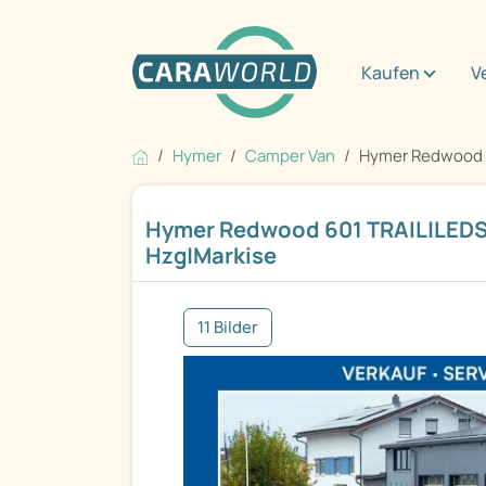
Kaufen
V
Hymer
Camper Van
Hymer Redwood 6
Hymer Redwood 601 TRAIL|LEDS
Hzg|Markise
11 Bilder