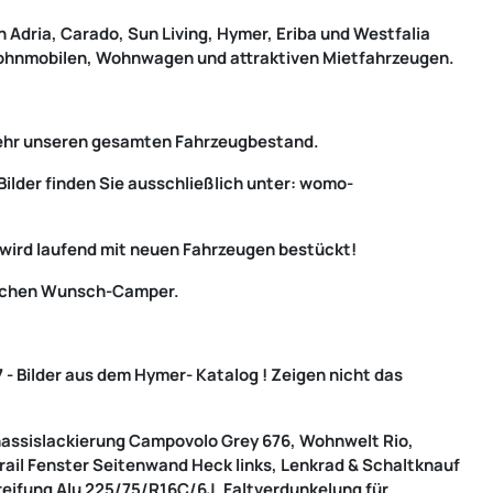
 Adria, Carado, Sun Living, Hymer, Eriba und Westfalia
Wohnmobilen, Wohnwagen und attraktiven Mietfahrzeugen.
 mehr unseren gesamten Fahrzeugbestand.
Bilder finden Sie ausschließlich unter: womo-
 wird laufend mit neuen Fahrzeugen bestückt!
nlichen Wunsch-Camper.
 - Bilder aus dem Hymer-
Katalog
! Zeigen nicht das
Chassislackierung Campovolo Grey 676, Wohnwelt Rio,
ail Fenster Seitenwand Heck links, Lenkrad & Schaltknauf
ereifung Alu 225/75/R16C/6J, Faltverdunkelung für