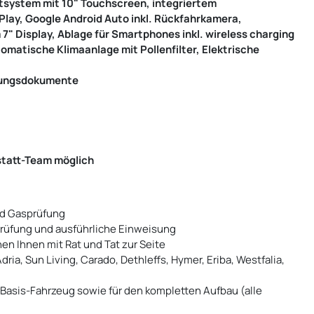
tsystem mit 10" Touchscreen, integriertem
lay, Google Android Auto inkl. Rückfahrkamera,
m 7" Display, Ablage für Smartphones inkl. wireless charging
matische Klimaanlage mit Pollenfilter, Elektrische
ssungsdokumente
statt-Team möglich
d Gasprüfung
prüfung und ausführliche Einweisung
en Ihnen mit Rat und Tat zur Seite
dria, Sun Living, Carado, Dethleffs, Hymer, Eriba, Westfalia,
Basis-Fahrzeug sowie für den kompletten Aufbau (alle