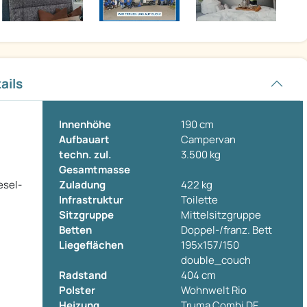
ails
Innenhöhe
190 cm
Aufbauart
Campervan
techn. zul.
3.500 kg
Gesamtmasse
esel-
Zuladung
422 kg
Infrastruktur
Toilette
Sitzgruppe
Mittelsitzgruppe
Betten
Doppel-/franz. Bett
Liegeflächen
195x157/150
double_couch
Radstand
404 cm
Polster
Wohnwelt Rio
Heizung
Truma Combi DE