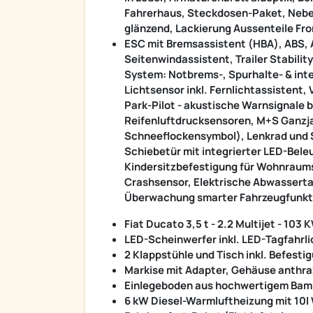
Fahrerhaus, Steckdosen-Paket, Nebel
glänzend, Lackierung Aussenteile Fr
ESC mit Bremsassistent (HBA), ABS, 
Seitenwindassistent, Trailer Stabilit
System: Notbrems-, Spurhalte- & int
Lichtsensor inkl. Fernlichtassistent
Park-Pilot - akustische Warnsignale
Reifenluftdrucksensoren, M+S Ganzj
Schneeflockensymbol), Lenkrad und S
Schiebetür mit integrierter LED-Bele
Kindersitzbefestigung für Wohnraum
Crashsensor, Elektrische Abwassert
Überwachung smarter Fahrzeugfunkt
Fiat Ducato 3,5 t - 2.2 Multijet - 10
LED-Scheinwerfer inkl. LED-Tagfahrli
2 Klappstühle und Tisch inkl. Befesti
Markise mit Adapter, Gehäuse anthraz
Einlegeboden aus hochwertigem Ba
6 kW Diesel-Warmluftheizung mit 10l