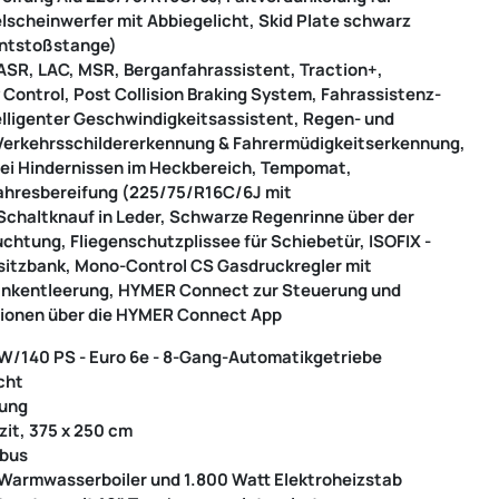
scheinwerfer mit Abbiegelicht, Skid Plate schwarz
ontstoßstange)
ASR, LAC, MSR, Berganfahrassistent, Traction+,
y Control, Post Collision Braking System, Fahrassistenz-
elligenter Geschwindigkeitsassistent, Regen- und
, Verkehrsschildererkennung & Fahrermüdigkeitserkennung,
 bei Hindernissen im Heckbereich, Tempomat,
ahresbereifung (225/75/R16C/6J mit
chaltknauf in Leder, Schwarze Regenrinne über der
uchtung, Fliegenschutzplissee für Schiebetür, ISOFIX -
sitzbank, Mono-Control CS Gasdruckregler mit
ankentleerung, HYMER Connect zur Steuerung und
ionen über die HYMER Connect App
3 KW/140 PS - Euro 6e - 8-Gang-Automatikgetriebe
cht
gung
it, 375 x 250 cm
mbus
 Warmwasserboiler und 1.800 Watt Elektroheizstab