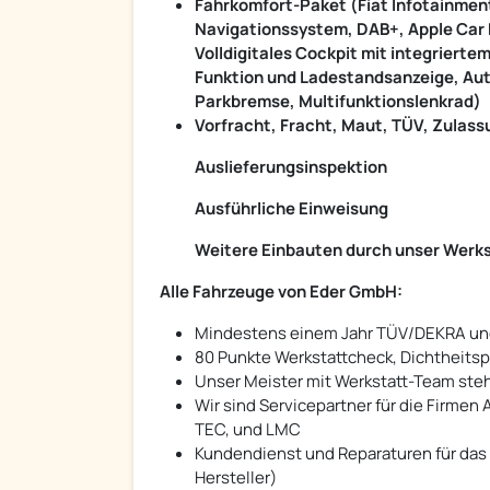
Fahrkomfort-Paket (Fiat Infotainmen
Navigationssystem, DAB+, Apple Car P
Volldigitales Cockpit mit integrierte
Funktion und Ladestandsanzeige, Auto
Parkbremse, Multifunktionslenkrad)
Vorfracht, Fracht, Maut, TÜV, Zula
Auslieferungsinspektion
Ausführliche Einweisung
Weitere Einbauten durch unser Werk
Alle Fahrzeuge von Eder GmbH:
Mindestens einem Jahr TÜV/DEKRA un
80 Punkte Werkstattcheck, Dichtheits
Unser Meister mit Werkstatt-Team steh
Wir sind Servicepartner für die Firmen A
TEC, und LMC
Kundendienst und Reparaturen für das 
Hersteller)