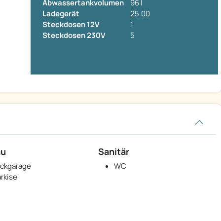
Abwassertankvolumen
96 l
Ladegerät
25.00
Steckdosen 12V
1
Steckdosen 230V
5
au
Sanitär
ckgarage
WC
rkise