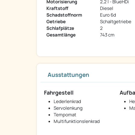
Motorisierung
2,2 l - BlueHDi
Kraftstoff
Diesel
Schadstoffnorm
Euro 6d
Getriebe
Schaltgetriebe
Schlafplätze
2
Gesamtlänge
743 cm
Ausstattungen
Fahrgestell
Aufb
Lederlenkrad
He
Servolenkung
Ma
Tempomat
Multifunktionslenkrad