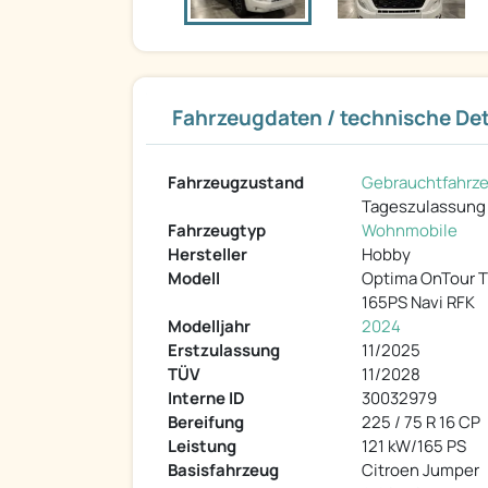
Fahrzeugdaten / technische Det
Fahrzeugzustand
Gebrauchtfahrz
Tageszulassung
Fahrzeugtyp
Wohnmobile
Hersteller
Hobby
Modell
Optima OnTour T
165PS Navi RFK
Modelljahr
2024
Erstzulassung
11/2025
TÜV
11/2028
Interne ID
30032979
Bereifung
225 / 75 R 16 CP
Leistung
121 kW/165 PS
Basisfahrzeug
Citroen Jumper