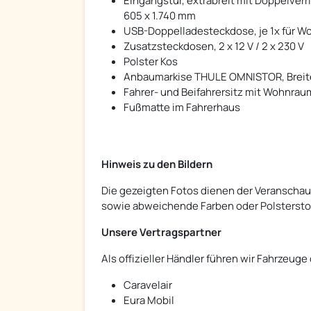
Eingangstür, extrabreit mit Doppelverr
605 x 1.740 mm
USB-Doppelladesteckdose, je 1x für W
Zusatzsteckdosen, 2 x 12 V / 2 x 230 V
Polster Kos
Anbaumarkise THULE OMNISTOR, Breite
Fahrer- und Beifahrersitz mit Wohnra
Fußmatte im Fahrerhaus
Hinweis zu den Bildern
Die gezeigten Fotos dienen der Veranschau
sowie abweichende Farben oder Polsterstof
Unsere Vertragspartner
Als offizieller Händler führen wir Fahrzeuge
Caravelair
Eura Mobil