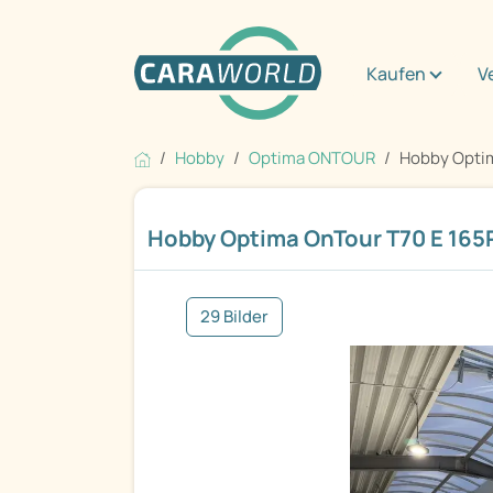
Kaufen
V
Hobby
Optima ONTOUR
Hobby Optim
Hobby Optima OnTour T70 E 165
29 Bilder