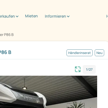
Mieten
erkaufen
Informieren
er P86 B
P86 B
Händlerinserat
Neu
1/27