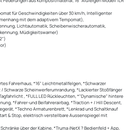
t Federungen aus Kompositmaterial, 16" Alufelgen Modell 1LR
at für Geschwindigkeiten über 30 km/h, Intelligenter
mmenhang mit dem adaptivem Tempomat),
ennung, Lichtautomatik, Scheibenwischerautomatik,
rkennung, Müdigkeitswarner)
2")
or)
rtes Fahrerhaus, *16" Leichtmetallfelgen, *Schwarzer
tz / Schwarze Scheinwerferumrandung, *Lackierter Stoßfänger
Tagfahrlicht , *FULL LED Rückleuchten, *"Dynamische" hintere
ung, *Fahrer-und Beifahrerairbag, *Traction + / Hill Descent,
gerät, *Techno Armaturenbrett, *Lenkrad und Schaltknauf
tart & Stop, elektrisch verstellbare Aussenspiegel mit
*Schränke über der Kabine, *Truma iNetX ? Bedienfeld + App,