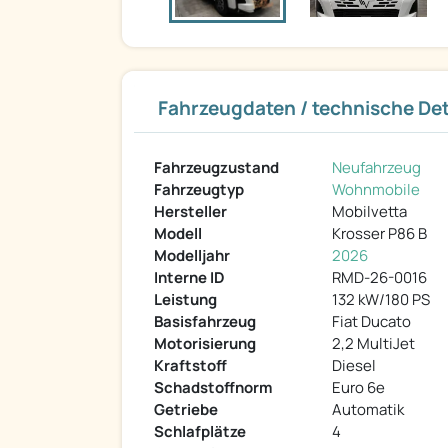
Fahrzeugdaten / technische Det
Fahrzeugzustand
Neufahrzeug
Fahrzeugtyp
Wohnmobile
Hersteller
Mobilvetta
Modell
Krosser P86 B
Modelljahr
2026
Interne ID
RMD-26-0016
Leistung
132 kW/180 PS
Basisfahrzeug
Fiat Ducato
Motorisierung
2,2 MultiJet
Kraftstoff
Diesel
Schadstoffnorm
Euro 6e
Getriebe
Automatik
Schlafplätze
4