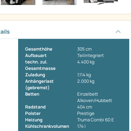
ails
Gesamthöhe
305 cm
Aufbauart
Teilintegriert
techn. zul.
4.400 kg
Gesamtmasse
Zuladung
1.114 kg
Anhängerlast
2.000 kg
(gebremst)
Betten
Einzelbett
Alkoven/Hubbett
Radstand
404 cm
Polster
Prestige
Heizung
Truma Combi 6D E
Kühlschrankvolumen
174 l