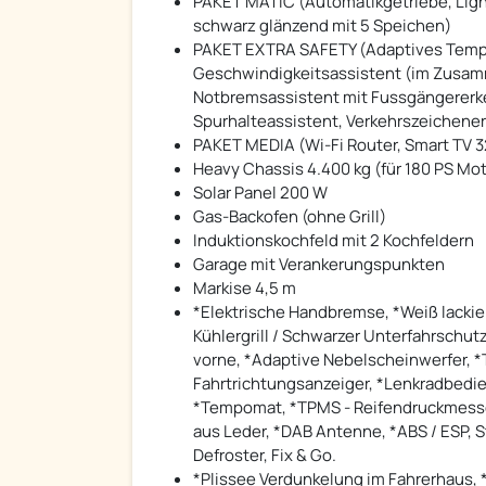
PAKET MATIC (Automatikgetriebe, Ligh
schwarz glänzend mit 5 Speichen)
PAKET EXTRA SAFETY (Adaptives Tempom
Geschwindigkeitsassistent (im Zusa
Notbremsassistent mit Fussgängererk
Spurhalteassistent, Verkehrszeichene
PAKET MEDIA (Wi-Fi Router, Smart TV 3
Heavy Chassis 4.400 kg (für 180 PS Mot
Solar Panel 200 W
Gas-Backofen (ohne Grill)
Induktionskochfeld mit 2 Kochfeldern
Garage mit Verankerungspunkten
Markise 4,5 m
*Elektrische Handbremse, *Weiß lackie
Kühlergrill / Schwarzer Unterfahrschu
vorne, *Adaptive Nebelscheinwerfer, *
Fahrtrichtungsanzeiger, *Lenkradbedien
*Tempomat, *TPMS - Reifendruckmesse
aus Leder, *DAB Antenne, *ABS / ESP, S
Defroster, Fix & Go.
*Plissee Verdunkelung im Fahrerhaus, 