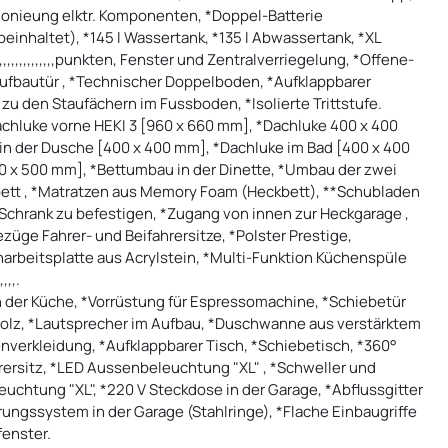
tionieung elktr. Komponenten, *Doppel-Batterie
inhaltet), *145 l Wassertank, *135 l Abwassertank, *XL
,,,,,,,,,,,punkten, Fenster und Zentralverriegelung, *Offene-
 Aufbautür , *Technischer Doppelboden, *Aufklappbarer
u den Staufächern im Fussboden, *Isolierte Trittstufe.
chluke vorne HEKI 3 [960 x 660 mm], *Dachluke 400 x 400
 in der Dusche [400 x 400 mm], *Dachluke im Bad [400 x 400
00 x 500 mm], *Bettumbau in der Dinette, *Umbau der zwei
ett , *Matratzen aus Memory Foam (Heckbett), **Schubladen
Schrank zu befestigen, *Zugang von innen zur Heckgarage ,
züge Fahrer- und Beifahrersitze, *Polster Prestige,
narbeitsplatte aus Acrylstein, *Multi-Funktion Küchenspüle
,,.
 der Küche, *Vorrüstung für Espressomachine, *Schiebetür
Holz, *Lautsprecher im Aufbau, *Duschwanne aus verstärktem
nverkleidung, *Aufklappbarer Tisch, *Schiebetisch, *360°
rersitz, *LED Aussenbeleuchtung "XL" , *Schweller und
htung "XL", *220 V Steckdose in der Garage, *Abflussgitter
ungssystem in der Garage (Stahlringe), *Flache Einbaugriffe
fenster.