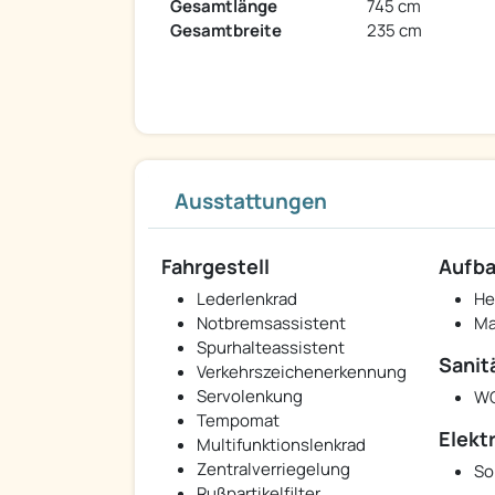
Gesamtlänge
745 cm
Gesamtbreite
235 cm
Ausstattungen
Fahrgestell
Aufb
Lederlenkrad
He
Notbremsassistent
Ma
Spurhalteassistent
Sanit
Verkehrszeichenerkennung
Servolenkung
W
Tempomat
Elekt
Multifunktionslenkrad
Zentralverriegelung
So
Rußpartikelfilter