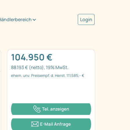
Händlerbereich
Login
104.950 €
88.193 € (netto), 19% MwSt.
ehem. unv. Preisempf. d. Herst. 111.585,- €
Tel. anzeigen
E-Mail Anfrage