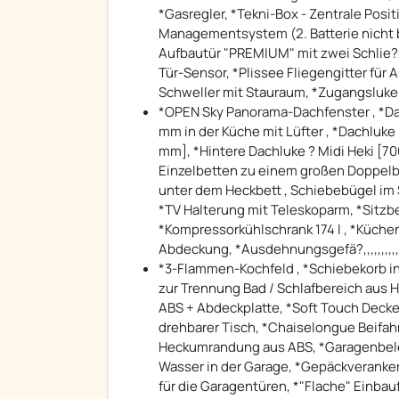
*Gasregler, *Tekni-Box - Zentrale Posi
Managementsystem (2. Batterie nicht be
Aufbautür "PREMIUM" mit zwei Schlie?,,,
Tür-Sensor, *Plissee Fliegengitter für
Schweller mit Stauraum, *Zugangsluke z
*OPEN Sky Panorama-Dachfenster , *Da
mm in der Küche mit Lüfter , *Dachluke
mm], *Hintere Dachluke ? Midi Heki [7
Einzelbetten zu einem großen Doppelb
unter dem Heckbett , Schiebebügel im 
*TV Halterung mit Teleskoparm, *Sitzbe
*Kompressorkühlschrank 174 l , *Küche
Abdeckung, *Ausdehnungsgefä?,,,,,,,,,,,,
*3-Flammen-Kochfeld , *Schiebekorb in
zur Trennung Bad / Schlafbereich aus 
ABS + Abdeckplatte, *Soft Touch Decke
drehbarer Tisch, *Chaiselongue Beifah
Heckumrandung aus ABS, *Garagenbeleuc
Wasser in der Garage, *Gepäckveranker
für die Garagentüren, *"Flache" Einbau