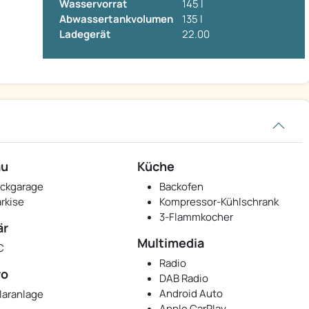
Wasservorrat
145 l
Abwassertankvolumen
135 l
Ladegerät
22.00
au
Küche
ckgarage
Backofen
rkise
Kompressor-Kühlschrank
3-Flammkocher
är
Multimedia
C
Radio
ro
DAB Radio
Android Auto
laranlage
Apple CarPlay