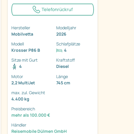
Telefonrückruf
Hersteller
Modelljahr
Mobilvetta
2026
ter
Modell
Schlafplätze
Krosser P86 B
4
Sitze mit Gurt
Kraftstoff
4
Diesel
Motor
Länge
2,2 MultiJet
745 cm
max. zul. Gewicht
4.400 kg
Preisbereich
mehr als 100.000 €
Händler
Reisemobile Dülmen GmbH