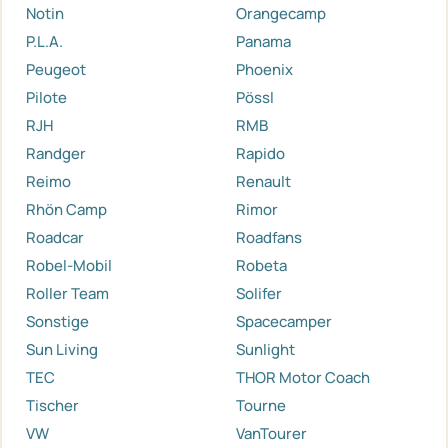
Notin
Orangecamp
P.L.A.
Panama
Peugeot
Phoenix
Pilote
Pössl
RJH
RMB
Randger
Rapido
Reimo
Renault
Rhön Camp
Rimor
Roadcar
Roadfans
Robel-Mobil
Robeta
Roller Team
Solifer
Sonstige
Spacecamper
Sun Living
Sunlight
TEC
THOR Motor Coach
Tischer
Tourne
VW
VanTourer