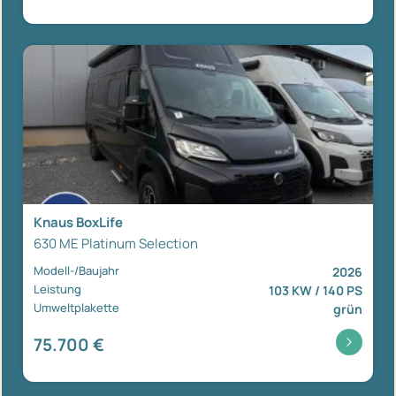
Knaus BoxLife
630 ME Platinum Selection
Modell-/Baujahr
2026
Leistung
103 KW / 140 PS
Umweltplakette
grün
75.700 €