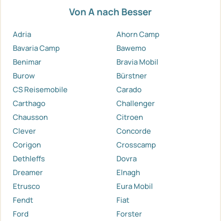
Von A nach Besser
Adria
Ahorn Camp
Bavaria Camp
Bawemo
Benimar
Bravia Mobil
Burow
Bürstner
CS Reisemobile
Carado
Carthago
Challenger
Chausson
Citroen
Clever
Concorde
Corigon
Crosscamp
Dethleffs
Dovra
Dreamer
Elnagh
Etrusco
Eura Mobil
Fendt
Fiat
Ford
Forster