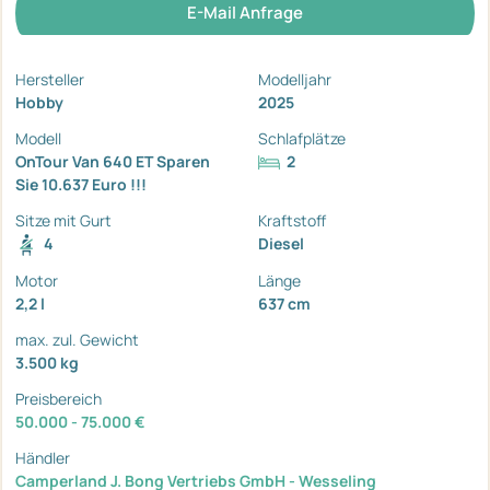
E-Mail Anfrage
Hersteller
Modelljahr
Hobby
2025
Modell
Schlafplätze
OnTour Van 640 ET Sparen
2
Sie 10.637 Euro !!!
Sitze mit Gurt
Kraftstoff
4
Diesel
Motor
Länge
2,2 l
637 cm
max. zul. Gewicht
3.500 kg
Preisbereich
50.000 - 75.000 €
Händler
Camperland J. Bong Vertriebs GmbH - Wesseling