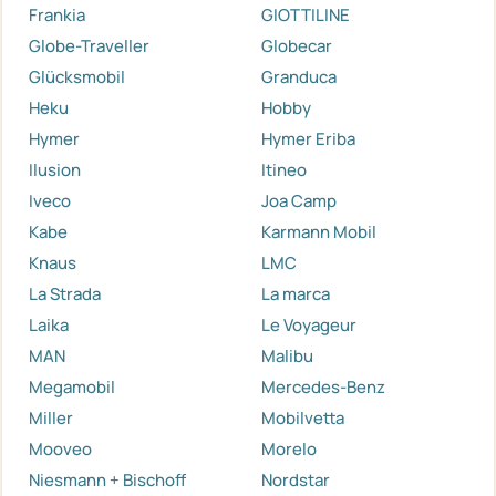
Frankia
GIOTTILINE
Globe-Traveller
Globecar
Glücksmobil
Granduca
Heku
Hobby
Hymer
Hymer Eriba
Ilusion
Itineo
Iveco
Joa Camp
Kabe
Karmann Mobil
Knaus
LMC
La Strada
La marca
Laika
Le Voyageur
MAN
Malibu
Megamobil
Mercedes-Benz
Miller
Mobilvetta
Mooveo
Morelo
Niesmann + Bischoff
Nordstar