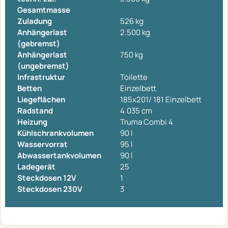
Gesamtmasse
Zuladung
526 kg
Anhängerlast
2.500 kg
(gebremst)
Anhängerlast
750 kg
(ungebremst)
Infrastruktur
Toilette
Betten
Einzelbett
Liegeflächen
185x201/ 181 Einzelbett
Radstand
4.035 cm
Heizung
Truma Combi 4
Kühlschrankvolumen
90 l
Wasservorrat
95 l
Abwassertankvolumen
90 l
Ladegerät
25
Steckdosen 12V
1
Steckdosen 230V
3