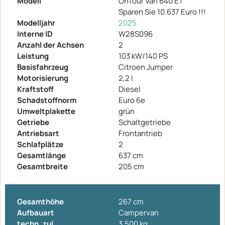
Modell
OnTour Van 640 ET
Sparen Sie 10.637 Euro !!!
Modelljahr
2025
Interne ID
W28S096
Anzahl der Achsen
2
Leistung
103 kW/140 PS
Basisfahrzeug
Citroen Jumper
Motorisierung
2,2 l
Kraftstoff
Diesel
Schadstoffnorm
Euro 6e
Umweltplakette
grün
Getriebe
Schaltgetriebe
Antriebsart
Frontantrieb
Schlafplätze
2
Gesamtlänge
637 cm
Gesamtbreite
205 cm
Gesamthöhe
267 cm
Aufbauart
Campervan
techn. zul.
3.500 kg