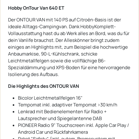
Hobby OnTour Van 640 ET
Der ONTOUR VAN mit 140 PS auf Citroën-Basis ist der
ideale Alltags-Campingvan. Dank HobbyKomplett-
Vollausstattung hast du ab Werk alles an Bord, was du für
dein Vanlife brauchst. Der Alleskönner bringt zudem
einiges an Highlights mit, zum Beispiel die hochwertige
Anbaumarkise, 90-L-Kühlschrank, schicke
Leichtmetallfelgen sowie die vollflächige B6-
Spezialdämmung und XPS-Boden für eine hervorragende
Isolierung des Aufbaus.
Die Highlights des ONTOUR VAN
Bicolor Leichtmetallfelgen 16"
Tempomat inkl. adaptiver Tempomat >30 km/h
Lenkrad mit Bedienelementen für Radio +
Lautsprecher und Spiegelantenne DAB
PIONEER Radio 9" Touchscreen inkl. Apple Car Play /
Android Car und Rückfahrkamera
Paket "Safety" (inkl. autom. Bremssystem mit