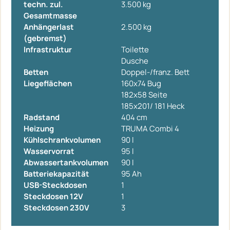
techn. zul.
3.500 kg
Gesamtmasse
Anhängerlast
2.500 kg
(gebremst)
Infrastruktur
Toilette
Dusche
Betten
Doppel-/franz. Bett
Liegeflächen
160x74 Bug
182x58 Seite
185x201/ 181 Heck
Radstand
404 cm
Heizung
TRUMA Combi 4
Kühlschrankvolumen
90 l
Wasservorrat
95 l
Abwassertankvolumen
90 l
Batteriekapazität
95 Ah
USB-Steckdosen
1
Steckdosen 12V
1
Steckdosen 230V
3