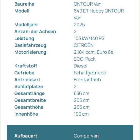
Baureihe
ONTOUR Van
Modell
640 ET Hobby ONTOUR
Van
Modelljahr
2025
Anzahl der Achsen
2
Leistung
103 kW/140 PS
Basisfahrzeug
CITROËN
Motorisierung
2.184 ccm, Euro 6e,
ECO-Pack
Kraftstoff
Diesel
Getriebe
Schaltgetriebe
Antriebsart
Frontantrieb
Schlafplätze
2
Gesamtlänge
636 cm
Gesamtbreite
205 cm
Gesamthöhe
266 cm
Innenhöhe
190 cm
Aufbauart
Campervan