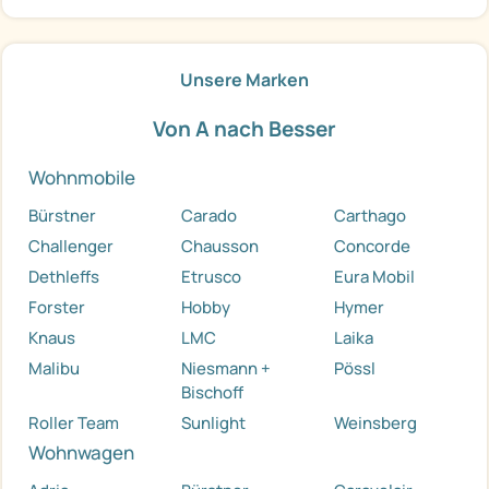
Unsere Marken
Von A nach Besser
Wohnmobile
Bürstner
Carado
Carthago
Challenger
Chausson
Concorde
Dethleffs
Etrusco
Eura Mobil
Forster
Hobby
Hymer
Knaus
LMC
Laika
Malibu
Niesmann +
Pössl
Bischoff
Roller Team
Sunlight
Weinsberg
Wohnwagen