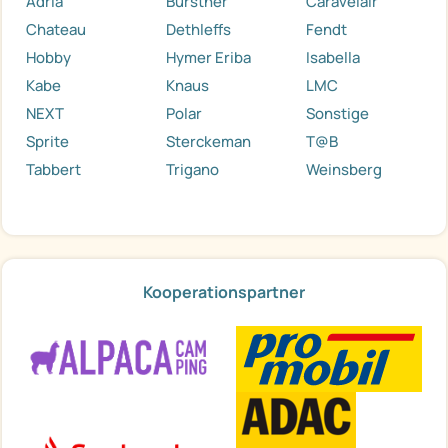
Adria
Bürstner
Caravelair
Chateau
Dethleffs
Fendt
Hobby
Hymer Eriba
Isabella
Kabe
Knaus
LMC
NEXT
Polar
Sonstige
Sprite
Sterckeman
T@B
Tabbert
Trigano
Weinsberg
Kooperationspartner