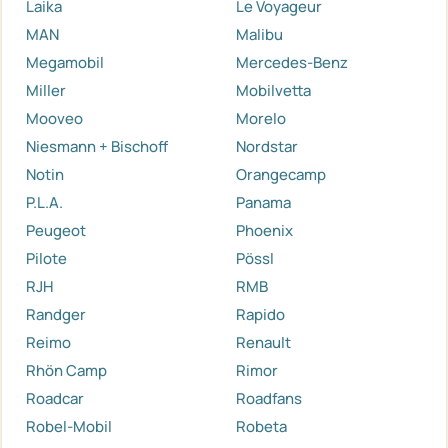
Laika
Le Voyageur
MAN
Malibu
Megamobil
Mercedes-Benz
Miller
Mobilvetta
Mooveo
Morelo
Niesmann + Bischoff
Nordstar
Notin
Orangecamp
P.L.A.
Panama
Peugeot
Phoenix
Pilote
Pössl
RJH
RMB
Randger
Rapido
Reimo
Renault
Rhön Camp
Rimor
Roadcar
Roadfans
Robel-Mobil
Robeta