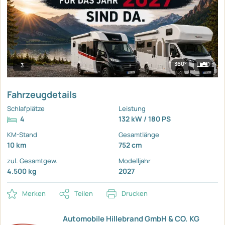
360°
3
Fahrzeugdetails
Schlafplätze
Leistung
4
132 kW / 180 PS
KM-Stand
Gesamtlänge
10 km
752 cm
zul. Gesamtgew.
Modelljahr
4.500 kg
2027
Merken
Teilen
Drucken
Automobile Hillebrand GmbH & CO. KG