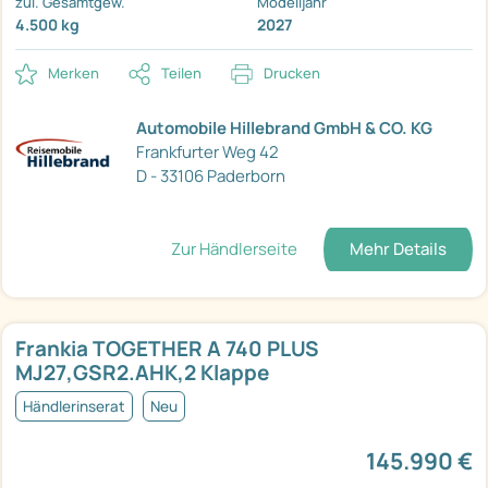
zul. Gesamtgew.
Modelljahr
4.500 kg
2027
Merken
Teilen
Drucken
Automobile Hillebrand GmbH & CO. KG
Frankfurter Weg 42
D - 33106 Paderborn
Zur Händlerseite
Mehr Details
Frankia TOGETHER A 740 PLUS
MJ27,GSR2.AHK,2 Klappe
Händlerinserat
Neu
145.990 €