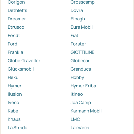
Corigon
Crosscamp
Dethleffs
Dovra
Dreamer
Elnagh
Etrusco
Eura Mobil
Fendt
Fiat
Ford
Forster
Frankia
GIOTTILINE
Globe-Traveller
Globecar
Glücksmobil
Granduca
Heku
Hobby
Hymer
Hymer Eriba
Ilusion
Itineo
Iveco
Joa Camp
Kabe
Karmann Mobil
Knaus
LMC
La Strada
La marca