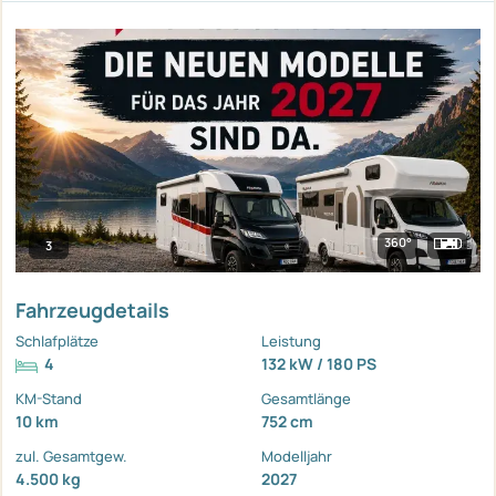
360°
3
Fahrzeugdetails
Schlafplätze
Leistung
4
132 kW / 180 PS
KM-Stand
Gesamtlänge
10 km
752 cm
zul. Gesamtgew.
Modelljahr
4.500 kg
2027