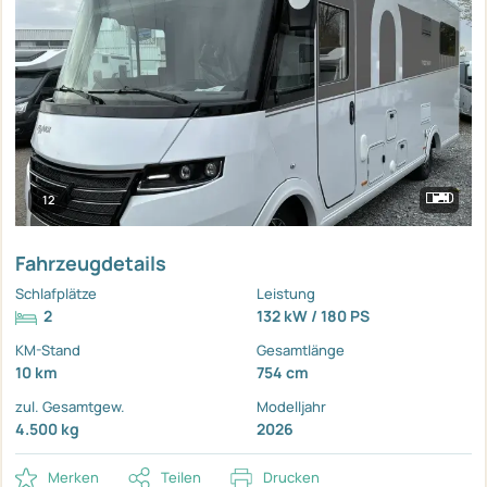
12
Fahrzeugdetails
Schlafplätze
Leistung
2
132 kW / 180 PS
KM-Stand
Gesamtlänge
10 km
754 cm
zul. Gesamtgew.
Modelljahr
4.500 kg
2026
Merken
Teilen
Drucken