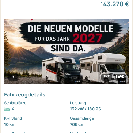
143.270 €
360°
3
Fahrzeugdetails
Schlafplätze
Leistung
4
132 kW / 180 PS
KM-Stand
Gesamtlänge
10 km
706 cm