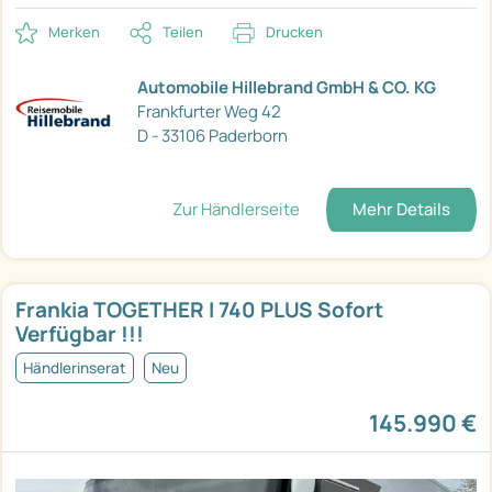
Merken
Teilen
Drucken
Automobile Hillebrand GmbH & CO. KG
Frankfurter Weg 42
D - 33106 Paderborn
Zur Händlerseite
Mehr Details
Frankia TOGETHER I 740 PLUS Sofort
Verfügbar !!!
Händlerinserat
Neu
145.990 €