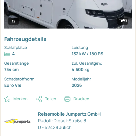
12
Fahrzeugdetails
Schlafplätze
Leistung
4
132 kW / 180 PS
Gesamtlänge
zul. Gesamtgew.
754 cm
4.500 kg
Schadstoffnorm
Modelljahr
Euro VIe
2026
Merken
Teilen
Drucken
Reisemobile Jumpertz GmbH
Rudolf-Diesel-Straße 8
D - 52428 Jülich