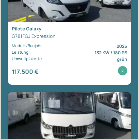
Pilote Galaxy
G781FGJ Expression
Modell-/Baujahr
2026
Leistung
132 KW / 180 PS
Umweltplakette
grün
117.500 €