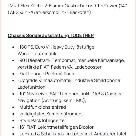
· MultiFlex Küche 2-Flamm-Gaskocher und TecTower (147
l AES Kühl-/Gefrierkombi inkl. Backofen)
Chassis Sonderausstattung TOGETHER
· 180 PS, Euro VI Heavy Duty, 8stufige
Wandlerautomatik
· 90 l Dieseltank, Tempomat, manuelle Klimaanlage,
verstärkte FIAT-Federn VA, Ladebooster
· Fiat Lounge Pack mit Radio
· Upgrade Klimaautomatik, induktive Smartphone
Ladefunktion
· 10“ Naviceiver FAIT Uconnect inkl. DAB & Camper
Navigation (Achtung! kein TMC),
· Multifunktionslenkrad
· volldigitales Kombiinstrument
· Style Pack Integrierte
· 16“ FIAT-Leichtmetallfelgen Bicolor
· Lenkrad & Schaltknauf in Leder inkl. Armaturentafel