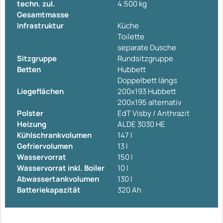
techn. zul.
4.500 kg
Gesamtmasse
Infrastruktur
Küche
Toilette
separate Dusche
Sitzgruppe
Rundsitzgruppe
Betten
Hubbett
Doppelbett längs
Liegeflächen
200x193 Hubbett
200x195 alternativ
Polster
EdT Visby / Anthrazit
Heizung
ALDE 3030 HE
Kühlschrankvolumen
147 l
Gefriervolumen
13 l
Wasservorrat
150 l
Wasservorrat inkl. Boiler
10 l
Abwassertankvolumen
130 l
Batteriekapazität
320 Ah