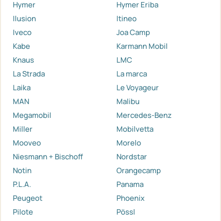
Hymer
Hymer Eriba
Ilusion
Itineo
Iveco
Joa Camp
Kabe
Karmann Mobil
Knaus
LMC
La Strada
La marca
Laika
Le Voyageur
MAN
Malibu
Megamobil
Mercedes-Benz
Miller
Mobilvetta
Mooveo
Morelo
Niesmann + Bischoff
Nordstar
Notin
Orangecamp
P.L.A.
Panama
Peugeot
Phoenix
Pilote
Pössl