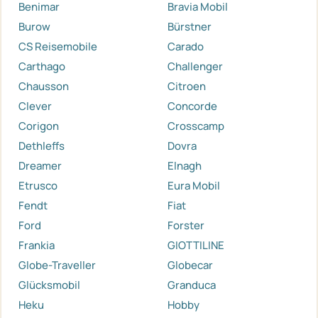
Benimar
Bravia Mobil
Burow
Bürstner
CS Reisemobile
Carado
Carthago
Challenger
Chausson
Citroen
Clever
Concorde
Corigon
Crosscamp
Dethleffs
Dovra
Dreamer
Elnagh
Etrusco
Eura Mobil
Fendt
Fiat
Ford
Forster
Frankia
GIOTTILINE
Globe-Traveller
Globecar
Glücksmobil
Granduca
Heku
Hobby