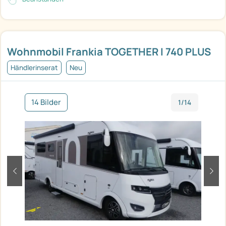
Wohnmobil Frankia TOGETHER I 740 PLUS
Händlerinserat
Neu
14 Bilder
1/14
zurück
weit