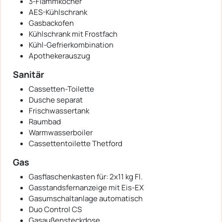
3-Flammkocher
AES-Kühlschrank
Gasbackofen
Kühlschrank mit Frostfach
Kühl-Gefrierkombination
Apothekerauszug
Sanitär
Cassetten-Toilette
Dusche separat
Frischwassertank
Raumbad
Warmwasserboiler
Cassettentoilette Thetford
Gas
Gasflaschenkasten für: 2x11 kg Fl.
Gasstandsfernanzeige mit Eis-EX
Gasumschaltanlage automatisch
Duo Control CS
Gasaußensteckdose