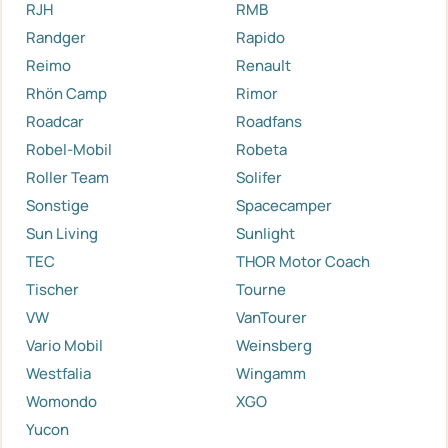
RJH
RMB
Randger
Rapido
Reimo
Renault
Rhön Camp
Rimor
Roadcar
Roadfans
Robel-Mobil
Robeta
Roller Team
Solifer
Sonstige
Spacecamper
Sun Living
Sunlight
TEC
THOR Motor Coach
Tischer
Tourne
VW
VanTourer
Vario Mobil
Weinsberg
Westfalia
Wingamm
Womondo
XGO
Yucon