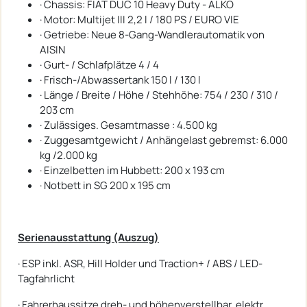
· Chassis: FIAT DUC 10 Heavy Duty - ALKO
· Motor: Multijet III 2,2 l / 180 PS / EURO VIE
· Getriebe: Neue 8-Gang-Wandlerautomatik von
AISIN
· Gurt- / Schlafplätze 4 / 4
· Frisch-/Abwassertank 150 l / 130 l
· Länge / Breite / Höhe / Stehhöhe: 754 / 230 / 310 /
203 cm
· Zulässiges. Gesamtmasse : 4.500 kg
· Zuggesamtgewicht / Anhängelast gebremst: 6.000
kg /2.000 kg
· Einzelbetten im Hubbett: 200 x 193 cm
· Notbett in SG 200 x 195 cm
Serienausstattung (Auszug)
· ESP inkl. ASR, Hill Holder und Traction+ / ABS / LED-
Tagfahrlicht
· Fahrerhaussitze dreh- und höhenverstellbar, elektr.