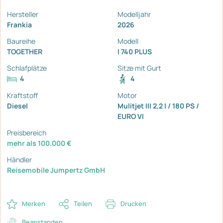
Hersteller
Modelljahr
Frankia
2026
Baureihe
Modell
TOGETHER
I 740 PLUS
Schlafplätze
Sitze mit Gurt
4
4
Kraftstoff
Motor
Diesel
Mulitjet III 2,2 l / 180 PS /
EURO VI
Preisbereich
mehr als 100.000 €
Händler
Reisemobile Jumpertz GmbH
Merken
Teilen
Drucken
Beanstanden