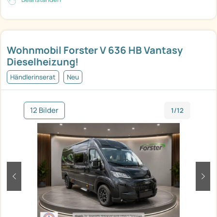
Wohnmobil Forster V 636 HB Vantasy
Dieselheizung!
Händlerinserat
Neu
12 Bilder
1/12
zurück
weit