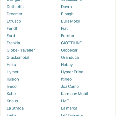
Dethleffs
Dovra
Dreamer
Elnagh
Etrusco
Eura Mobil
Fendt
Fiat
Ford
Forster
Frankia
GIOTTILINE
Globe-Traveller
Globecar
Glücksmobil
Granduca
Heku
Hobby
Hymer
Hymer Eriba
Ilusion
Itineo
Iveco
Joa Camp
Kabe
Karmann Mobil
Knaus
LMC
La Strada
La marca
Laika
Le Voyageur