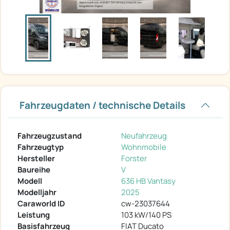
Fahrzeugdaten / technische Details
Fahrzeugzustand
Neufahrzeug
Fahrzeugtyp
Wohnmobile
Hersteller
Forster
Baureihe
V
Modell
636 HB Vantasy
Modelljahr
2025
Caraworld ID
cw-23037644
Leistung
103 kW/140 PS
Basisfahrzeug
FIAT Ducato