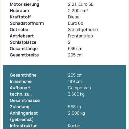
Motorisierung
2,2 l, Euro 6E
Hubraum
2.200 cm³
Kraftstoff
Diesel
Schadstoffnorm
Euro 6d
Getriebe
Schaltgetriebe
Antriebsart
Frontantrieb
Schlafplätze
2
Gesamtlänge
636 cm
Gesamtbreite
205 cm
Gesamthöhe
265 cm
Innenhöhe
189 cm
Aufbauart
Campervan
techn. zul.
3.500 kg
Gesamtmasse
Zuladung
568 kg
Anhängerlast
2.000 kg
(gebremst)
Infrastruktur
Küche