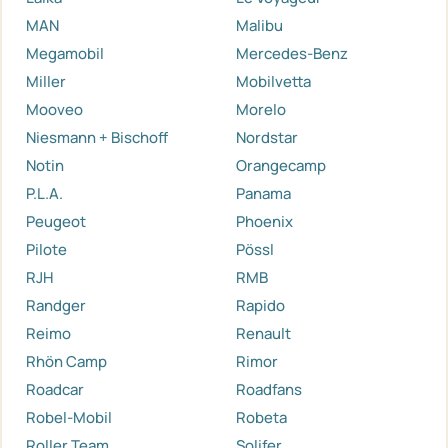
MAN
Malibu
Megamobil
Mercedes-Benz
Miller
Mobilvetta
Mooveo
Morelo
Niesmann + Bischoff
Nordstar
Notin
Orangecamp
P.L.A.
Panama
Peugeot
Phoenix
Pilote
Pössl
RJH
RMB
Randger
Rapido
Reimo
Renault
Rhön Camp
Rimor
Roadcar
Roadfans
Robel-Mobil
Robeta
Roller Team
Solifer