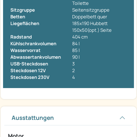
Toilette
Sitzgruppe
Seitensitzgruppe
Betten
Doppelbett quer
Liegeflächen
185x190 Hubbett
150x50(opt.) Seite
Radstand
404 cm
Kühlschrankvolumen
84 l
Wasservorrat
85 l
Abwassertankvolumen
90 l
USB-Steckdosen
3
Steckdosen 12V
2
Steckdosen 230V
4
Ausstattungen
Motor