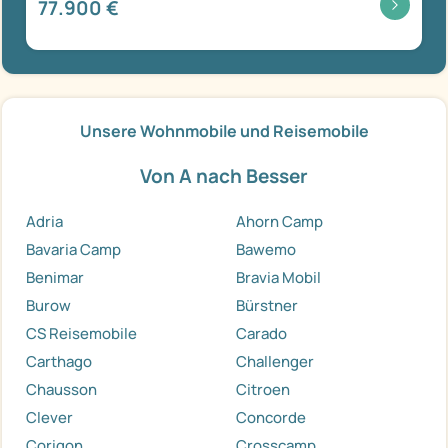
77.900 €
Unsere Wohnmobile und Reisemobile
Von A nach Besser
Adria
Ahorn Camp
Bavaria Camp
Bawemo
Benimar
Bravia Mobil
Burow
Bürstner
CS Reisemobile
Carado
Carthago
Challenger
Chausson
Citroen
Clever
Concorde
Corigon
Crosscamp