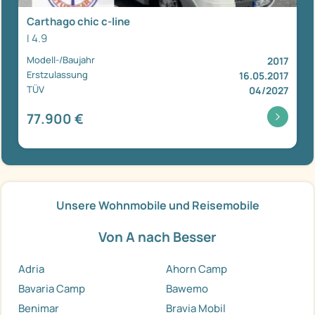
Carthago chic c-line
I 4.9
Modell-/Baujahr
2017
Erstzulassung
16.05.2017
TÜV
04/2027
77.900 €
Unsere Wohnmobile und Reisemobile
Von A nach Besser
Adria
Ahorn Camp
Bavaria Camp
Bawemo
Benimar
Bravia Mobil