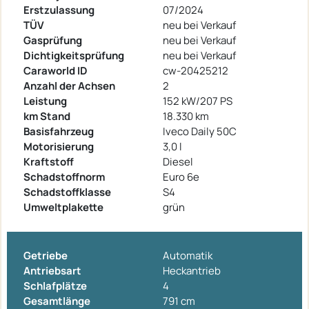
Erstzulassung
07/2024
TÜV
neu bei Verkauf
Gasprüfung
neu bei Verkauf
Dichtigkeitsprüfung
neu bei Verkauf
Caraworld ID
cw-20425212
Anzahl der Achsen
2
Leistung
152 kW/207 PS
km Stand
18.330 km
Basisfahrzeug
Iveco Daily 50C
Motorisierung
3,0 l
Kraftstoff
Diesel
Schadstoffnorm
Euro 6e
Schadstoffklasse
S4
Umweltplakette
grün
Getriebe
Automatik
Antriebsart
Heckantrieb
Schlafplätze
4
Gesamtlänge
791 cm