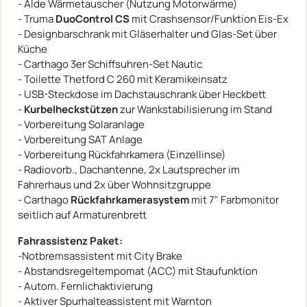
- Alde Wärmetauscher (Nutzung Motorwärme)
- Truma
DuoControl CS
mit Crashsensor/Funktion Eis-Ex
- Designbarschrank mit Gläserhalter und Glas-Set über
Küche
- Carthago 3er Schiffsuhren-Set Nautic
- Toilette Thetford C 260 mit Keramikeinsatz
- USB-Steckdose im Dachstauschrank über Heckbett
-
Kurbelheckstützen
zur Wankstabilisierung im Stand
- Vorbereitung Solaranlage
- Vorbereitung SAT Anlage
- Vorbereitung Rückfahrkamera (Einzellinse)
- Radiovorb., Dachantenne, 2x Lautsprecher im
Fahrerhaus und 2x über Wohnsitzgruppe
- Carthago
Rückfahrkamerasystem
mit 7" Farbmonitor
seitlich auf Armaturenbrett
Fahrassistenz Paket:
-Notbremsassistent mit City Brake
- Abstandsregeltempomat (ACC) mit Staufunktion
- Autom. Fernlichaktivierung
- Aktiver Spurhalteassistent mit Warnton