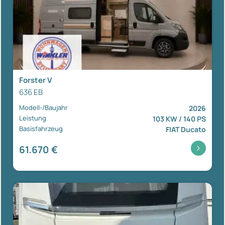
Forster V
636 EB
Modell-/Baujahr
2026
Leistung
103 KW / 140 PS
Basisfahrzeug
FIAT Ducato
61.670 €