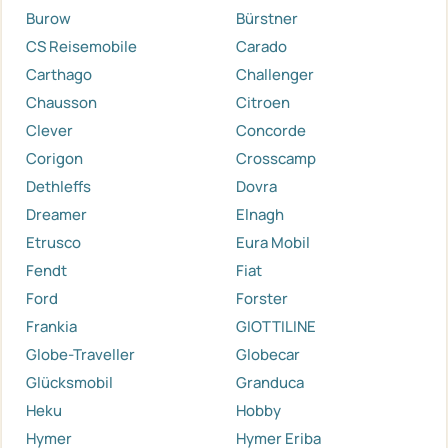
Burow
Bürstner
CS Reisemobile
Carado
Carthago
Challenger
Chausson
Citroen
Clever
Concorde
Corigon
Crosscamp
Dethleffs
Dovra
Dreamer
Elnagh
Etrusco
Eura Mobil
Fendt
Fiat
Ford
Forster
Frankia
GIOTTILINE
Globe-Traveller
Globecar
Glücksmobil
Granduca
Heku
Hobby
Hymer
Hymer Eriba