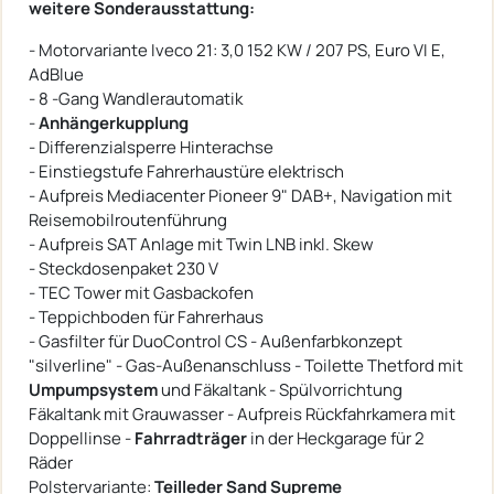
weitere Sonderausstattung:
- Motorvariante Iveco 21: 3,0 152 KW / 207 PS, Euro VI E,
AdBlue
- 8 -Gang Wandlerautomatik
-
Anhängerkupplung
- Differenzialsperre Hinterachse
- Einstiegstufe Fahrerhaustüre elektrisch
- Aufpreis Mediacenter Pioneer 9" DAB+, Navigation mit
Reisemobilroutenführung
- Aufpreis SAT Anlage mit Twin LNB inkl. Skew
- Steckdosenpaket 230 V
- TEC Tower mit Gasbackofen
- Teppichboden für Fahrerhaus
- Gasfilter für DuoControl CS - Außenfarbkonzept
"silverline" - Gas-Außenanschluss - Toilette Thetford mit
Umpumpsystem
und Fäkaltank - Spülvorrichtung
Fäkaltank mit Grauwasser - Aufpreis Rückfahrkamera mit
Doppellinse -
Fahrradträger
in der Heckgarage für 2
Räder
Polstervariante:
Teilleder Sand Supreme