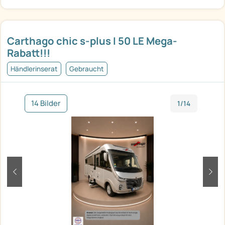
Carthago chic s-plus I 50 LE Mega-
Rabatt!!!
Händlerinserat
Gebraucht
14 Bilder
1/14
zurück
weit