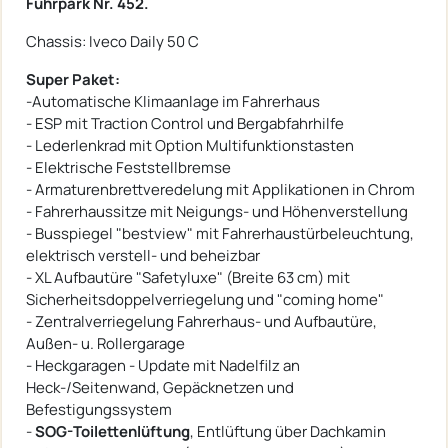
Fuhrpark Nr. 452.
Chassis: Iveco Daily 50 C
Super Paket:
-Automatische Klimaanlage im Fahrerhaus
- ESP mit Traction Control und Bergabfahrhilfe
- Lederlenkrad mit Option Multifunktionstasten
- Elektrische Feststellbremse
- Armaturenbrettveredelung mit Applikationen in Chrom
- Fahrerhaussitze mit Neigungs- und Höhenverstellung
- Busspiegel "bestview" mit Fahrerhaustürbeleuchtung,
elektrisch verstell- und beheizbar
- XL Aufbautüre "Safetyluxe" (Breite 63 cm) mit
Sicherheitsdoppelverriegelung und "coming home"
- Zentralverriegelung Fahrerhaus- und Aufbautüre,
Außen- u. Rollergarage
- Heckgaragen - Update mit Nadelfilz an
Heck-/Seitenwand, Gepäcknetzen und
Befestigungssystem
-
SOG-Toilettenlüftung
, Entlüftung über Dachkamin