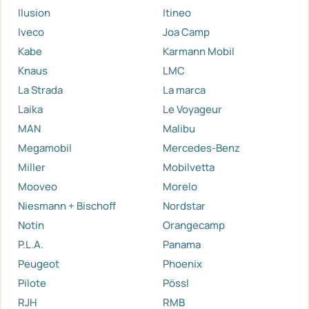
Ilusion
Itineo
Iveco
Joa Camp
Kabe
Karmann Mobil
Knaus
LMC
La Strada
La marca
Laika
Le Voyageur
MAN
Malibu
Megamobil
Mercedes-Benz
Miller
Mobilvetta
Mooveo
Morelo
Niesmann + Bischoff
Nordstar
Notin
Orangecamp
P.L.A.
Panama
Peugeot
Phoenix
Pilote
Pössl
RJH
RMB