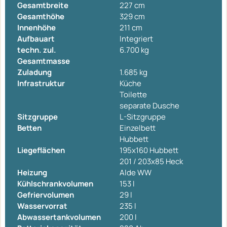
Gesamtbreite
227 cm
Gesamthöhe
329 cm
Innenhöhe
211 cm
Aufbauart
Integriert
techn. zul.
6.700 kg
Gesamtmasse
Zuladung
1.685 kg
Infrastruktur
Küche
Toilette
separate Dusche
Sitzgruppe
L-Sitzgruppe
Betten
Einzelbett
Hubbett
Liegeflächen
195x160 Hubbett
201 / 203x85 Heck
Heizung
Alde WW
Kühlschrankvolumen
153 l
Gefriervolumen
29 l
Wasservorrat
235 l
Abwassertankvolumen
200 l