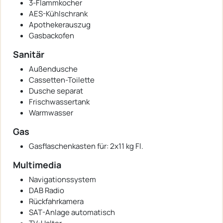
3-Flammkocher
AES-Kühlschrank
Apothekerauszug
Gasbackofen
Sanitär
Außendusche
Cassetten-Toilette
Dusche separat
Frischwassertank
Warmwasser
Gas
Gasflaschenkasten für: 2x11 kg Fl.
Multimedia
Navigationssystem
DAB Radio
Rückfahrkamera
SAT-Anlage automatisch