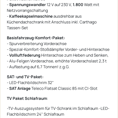
-
Spannungswandler
12 V auf 230 V,
1.800
Watt mit
Netzvorrangschaltung
-
Kaffeekapselmaschine
ausdrehbar aus
Küchendachschrank mit Anschluss inkl. Carthago
Tassen-Set
Basisfahrzeug-Komfort-Paket:
- Spurverbreiterung Vorderachse
- Spezial-Komfort-Stoßdämpfer Vorder- und Hinterachse
-
Vollluftfederung
Hinterachse zum Heben und Senken,
- Alu-Felgen Vorderachse, erhöhte Vorderachslast 2,3 t
- Auflastung auf 6,7 Tonnen! z.g.G.
SAT- und TV-Paket:
- LED-Flachbildschrim 32"
-
SAT Anlage
Teleco Flatsat Classic 85 mit CI-Slot
TV Paket Schlafraum
:
-TV-Auszugssystem für TV-Schrank im Schlafraum -LED-
Flachbildschirm 24" Schlafraum