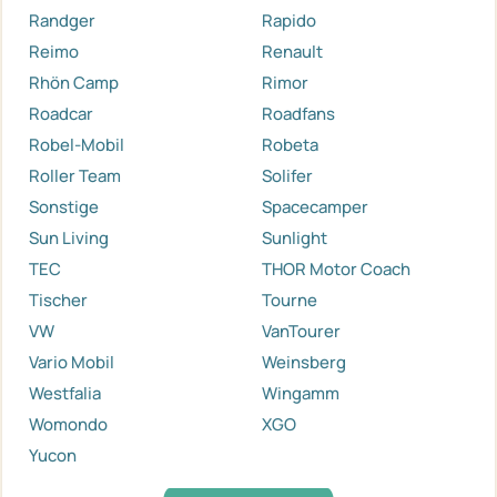
Randger
Rapido
Reimo
Renault
Rhön Camp
Rimor
Roadcar
Roadfans
Robel-Mobil
Robeta
Roller Team
Solifer
Sonstige
Spacecamper
Sun Living
Sunlight
TEC
THOR Motor Coach
Tischer
Tourne
VW
VanTourer
Vario Mobil
Weinsberg
Westfalia
Wingamm
Womondo
XGO
Yucon