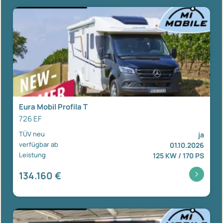
Eura Mobil Profila T
726 EF
TÜV neu
ja
verfügbar ab
01.10.2026
Leistung
125 KW / 170 PS
134.160 €