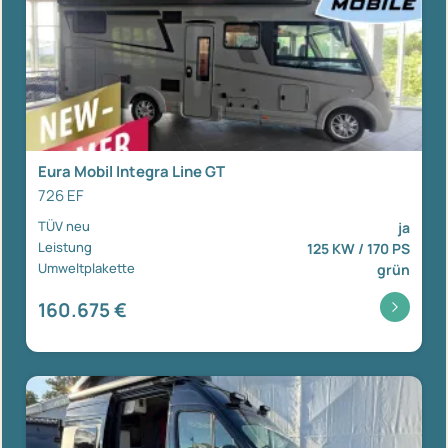
Eura Mobil Integra Line GT
726 EF
TÜV neu
ja
Leistung
125 KW / 170 PS
Umweltplakette
grün
160.675 €