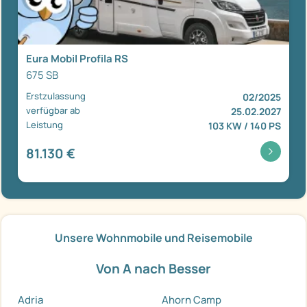
Eura Mobil Profila RS
675 SB
Erstzulassung
02/2025
verfügbar ab
25.02.2027
Leistung
103 KW / 140 PS
81.130 €
Unsere Wohnmobile und Reisemobile
Von A nach Besser
Adria
Ahorn Camp