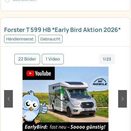
Forster T 599 HB *Early Bird Aktion 2026*
Händlerinserat
Gebraucht
22 Bilder
1 Video
1/23
zurück
weit