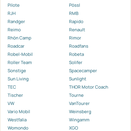
Pilote
Pössl
RJH
RMB
Randger
Rapido
Reimo
Renault
Rhön Camp
Rimor
Roadcar
Roadfans
Robel-Mobil
Robeta
Roller Team
Solifer
Sonstige
Spacecamper
Sun Living
Sunlight
TEC
THOR Motor Coach
Tischer
Tourne
VW
VanTourer
Vario Mobil
Weinsberg
Westfalia
Wingamm
Womondo
XGO