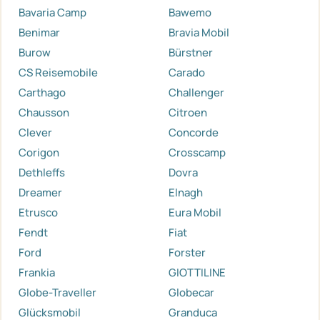
Bavaria Camp
Bawemo
Benimar
Bravia Mobil
Burow
Bürstner
CS Reisemobile
Carado
Carthago
Challenger
Chausson
Citroen
Clever
Concorde
Corigon
Crosscamp
Dethleffs
Dovra
Dreamer
Elnagh
Etrusco
Eura Mobil
Fendt
Fiat
Ford
Forster
Frankia
GIOTTILINE
Globe-Traveller
Globecar
Glücksmobil
Granduca