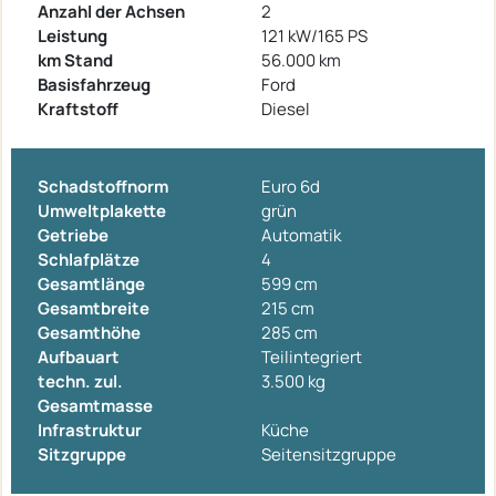
Anzahl der Achsen
2
Leistung
121 kW/165 PS
km Stand
56.000 km
Basisfahrzeug
Ford
Kraftstoff
Diesel
Schadstoffnorm
Euro 6d
Umweltplakette
grün
Getriebe
Automatik
Schlafplätze
4
Gesamtlänge
599 cm
Gesamtbreite
215 cm
Gesamthöhe
285 cm
Aufbauart
Teilintegriert
techn. zul.
3.500 kg
Gesamtmasse
Infrastruktur
Küche
Sitzgruppe
Seitensitzgruppe