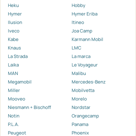
Heku
Hobby
Hymer
Hymer Eriba
Ilusion
Itineo
Iveco
Joa Camp
Kabe
Karmann Mobil
Knaus
LMC
La Strada
La marca
Laika
Le Voyageur
MAN
Malibu
Megamobil
Mercedes-Benz
Miller
Mobilvetta
Mooveo
Morelo
Niesmann + Bischoff
Nordstar
Notin
Orangecamp
P.L.A.
Panama
Peugeot
Phoenix