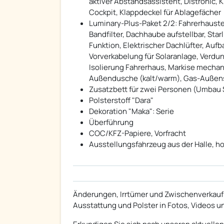
aktiver Abstandsassistent, Distronic, 
Cockpit, Klappdeckel für Ablagefächer
Luminary-Plus-Paket 2/2: Fahrerhaus
Bandfilter, Dachhaube aufstellbar, Sta
Funktion, Elektrischer Dachlüfter, Aufb
Vorverkabelung für Solaranlage, Ver
Isolierung Fahrerhaus, Markise mechan
Außendusche (kalt/warm), Gas-Außens
Zusatzbett für zwei Personen (Umbau 
Polsterstoff "Dara"
Dekoration "Maka": Serie
Überführung
COC/KFZ-Papiere, Vorfracht
Ausstellungsfahrzeug aus der Halle, h
Änderungen, Irrtümer und Zwischenverkauf
Ausstattung und Polster in Fotos, Videos