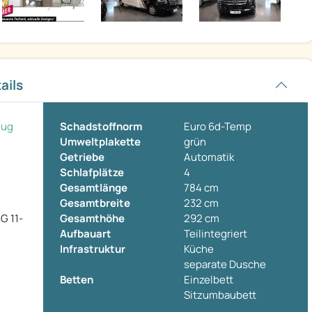
ails
eug
Schadstoffnorm
Euro 6d-Temp
Umweltplakette
grün
Getriebe
Automatik
Schlafplätze
4
Gesamtlänge
784 cm
Gesamtbreite
232 cm
 11-
Gesamthöhe
292 cm
Aufbauart
Teilintegriert
Infrastruktur
Küche
separate Dusche
Betten
Einzelbett
Sitzumbaubett