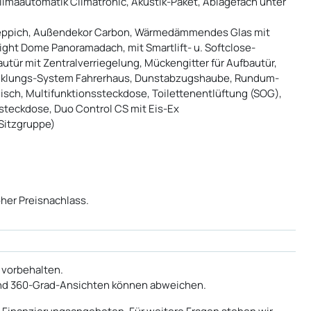
Klimaautomatik Climatronic, Akustik-Paket, Ablagefach unter
teppich, Außendekor Carbon, Wärmedämmendes Glas mit
rlight Dome Panoramadach, mit Smartlift- u. Softclose-
autür mit Zentralverriegelung, Mückengitter für Aufbautür,
dunklungs-System Fahrerhaus, Dunstabzugshaube, Rundum-
isch, Multifunktionssteckdose, Toilettenentlüftung (SOG),
teckdose, Duo Control CS mit Eis-Ex
Sitzgruppe)
oher Preisnachlass.
 vorbehalten.
 und 360-Grad-Ansichten können abweichen.