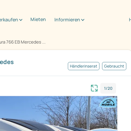
Mieten
erkaufen
Informieren
ra 766 EB Mercedes ...
cedes
Händlerinserat
Gebraucht
1/20