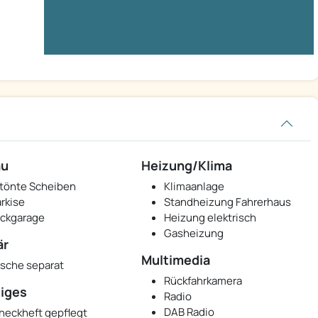
au
Heizung/Klima
tönte Scheiben
Klimaanlage
rkise
Standheizung Fahrerhaus
ckgarage
Heizung elektrisch
Gasheizung
är
Multimedia
sche separat
Rückfahrkamera
iges
Radio
DAB Radio
heckheft gepflegt