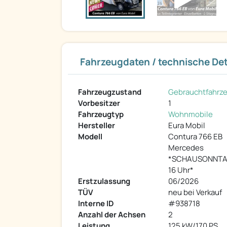
Fahrzeugdaten / technische Det
Fahrzeugzustand
Gebrauchtfahrz
Vorbesitzer
1
Fahrzeugtyp
Wohnmobile
Hersteller
Eura Mobil
Modell
Contura 766 EB
Mercedes
*SCHAUSONNTAG
16 Uhr*
Erstzulassung
06/2026
TÜV
neu bei Verkauf
Interne ID
#938718
Anzahl der Achsen
2
Leistung
125 kW/170 PS