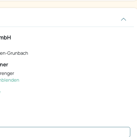
GmbH
den-Grunbach
ner
prenger
einblenden
e