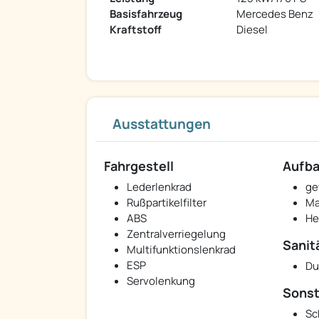
Basisfahrzeug
Mercedes Benz
Kraftstoff
Diesel
Ausstattungen
Fahrgestell
Aufb
Lederlenkrad
ge
Rußpartikelfilter
Ma
ABS
He
Zentralverriegelung
Sanit
Multifunktionslenkrad
ESP
Du
Servolenkung
Sonst
Sc