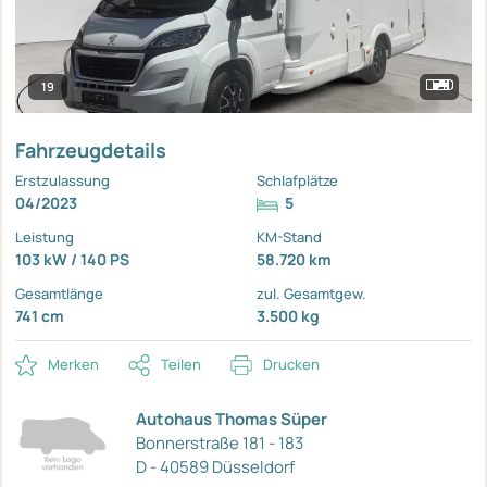
19
Fahrzeugdetails
Erstzulassung
Schlafplätze
04/2023
5
Leistung
KM-Stand
103 kW / 140 PS
58.720 km
Gesamtlänge
zul. Gesamtgew.
741 cm
3.500 kg
Merken
Teilen
Drucken
Autohaus Thomas Süper
Bonnerstraße 181 - 183
D - 40589 Düsseldorf