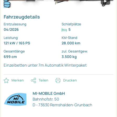
Fahrzeugdetails
Erstzulassung
Schlafplätze
04/2026
5
Leistung
KM-Stand
121 kW / 165 PS
28.000 km
Gesamtlänge
zul. Gesamtgew.
699 cm
3.500 kg
Einzelbetten unter 7m
Automatik
Winterpaket
Merken
Teilen
Drucken
MI-MOBILE GmbH
Bahnhofstr. 50
D - 73630 Remshalden-Grunbach