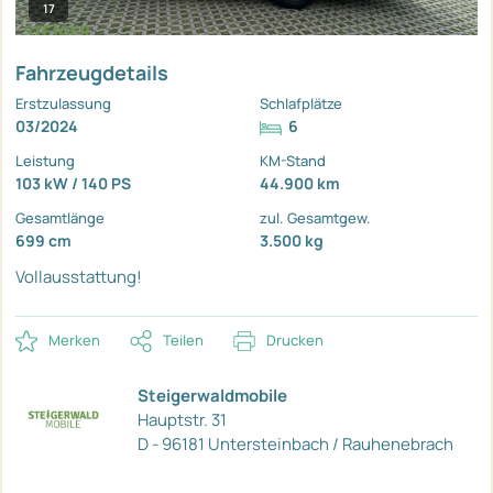
17
Fahrzeugdetails
Erstzulassung
Schlafplätze
03/2024
6
Leistung
KM-Stand
103 kW / 140 PS
44.900 km
Gesamtlänge
zul. Gesamtgew.
699 cm
3.500 kg
Vollausstattung!
Merken
Teilen
Drucken
Steigerwaldmobile
Hauptstr. 31
D - 96181 Untersteinbach / Rauhenebrach