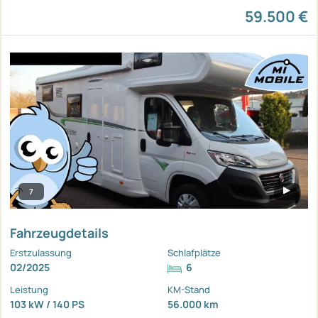
59.500 €
7
Fahrzeugdetails
Erstzulassung
Schlafplätze
02/2025
6
Leistung
KM-Stand
103 kW / 140 PS
56.000 km