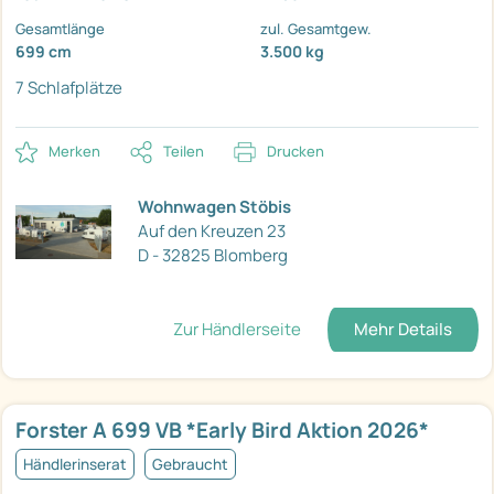
Gesamtlänge
zul. Gesamtgew.
699 cm
3.500 kg
7 Schlafplätze
Merken
Teilen
Drucken
Wohnwagen Stöbis
Auf den Kreuzen 23
D - 32825 Blomberg
Zur Händlerseite
Mehr Details
Forster A 699 VB *Early Bird Aktion 2026*
Händlerinserat
Gebraucht