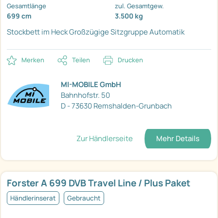
Gesamtlänge
zul. Gesamtgew.
699 cm
3.500 kg
Stockbett im Heck
Großzügige Sitzgruppe
Automatik
Merken
Teilen
Drucken
MI-MOBILE GmbH
Bahnhofstr. 50
D - 73630 Remshalden-Grunbach
Zur Händlerseite
Mehr Details
Forster A 699 DVB Travel Line / Plus Paket
Händlerinserat
Gebraucht