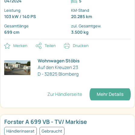
04/2024
5
Leistung
KM-Stand
103 kW / 140 PS
20.285 km
Gesamtlänge
zul. Gesamtgew.
699 cm
3.500 kg
Merken
Teilen
Drucken
Wohnwagen Stöbis
Auf den Kreuzen 23
D - 32825 Blomberg
Zur Händlerseite
Mehr Details
Forster A 699 VB - TV/ Markise
Händlerinserat
Gebraucht