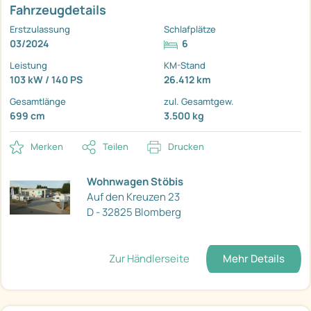
Fahrzeugdetails
Erstzulassung
Schlafplätze
03/2024
6
Leistung
KM-Stand
103 kW / 140 PS
26.412 km
Gesamtlänge
zul. Gesamtgew.
699 cm
3.500 kg
Merken
Teilen
Drucken
Wohnwagen Stöbis
Auf den Kreuzen 23
D - 32825 Blomberg
Zur Händlerseite
Mehr Details