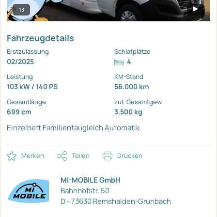
13
Fahrzeugdetails
Erstzulassung
Schlafplätze
02/2025
4
Leistung
KM-Stand
103 kW / 140 PS
56.000 km
Gesamtlänge
zul. Gesamtgew.
699 cm
3.500 kg
Einzelbett
Familientaugleich
Automatik
Merken
Teilen
Drucken
MI-MOBILE GmbH
Bahnhofstr. 50
D - 73630 Remshalden-Grunbach