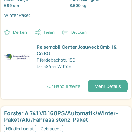
699 cm
3.500 kg
Winter Paket
Merken
Teilen
Drucken
Reisemobil-Center Josuweck GmbH &
Co.KG
Pferdebachstr. 150
D - 58454 Witten
Zur Händlerseite
Mehr Details
Forster A 741 VB 160PS/Automatik/Winter-
Paket/Alu/Fahrassistenz-Paket
Händlerinserat
Gebraucht