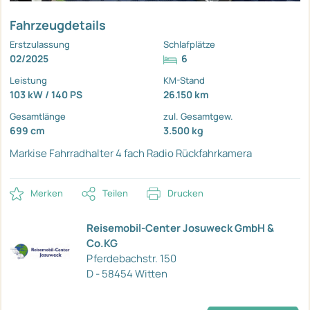
Fahrzeugdetails
Erstzulassung
Schlafplätze
02/2025
6
Leistung
KM-Stand
103 kW / 140 PS
26.150 km
Gesamtlänge
zul. Gesamtgew.
699 cm
3.500 kg
Markise
Fahrradhalter 4 fach
Radio Rückfahrkamera
Merken
Teilen
Drucken
Reisemobil-Center Josuweck GmbH &
Co.KG
Pferdebachstr. 150
D - 58454 Witten