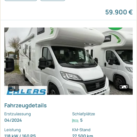
59.900 €
18
Fahrzeugdetails
Erstzulassung
Schlafplätze
04/2024
5
Leistung
KM-Stand
118 kW / 160 PS
27.500 km