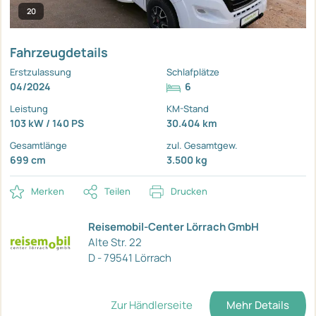
20
Fahrzeugdetails
Erstzulassung
Schlafplätze
04/2024
6
Leistung
KM-Stand
103 kW / 140 PS
30.404 km
Gesamtlänge
zul. Gesamtgew.
699 cm
3.500 kg
Merken
Teilen
Drucken
Reisemobil-Center Lörrach GmbH
Alte Str. 22
D - 79541 Lörrach
Zur Händlerseite
Mehr Details