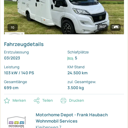
360°
10
Fahrzeugdetails
Erstzulassung
Schlafplätze
03/2023
5
Leistung
KM-Stand
103 kW / 140 PS
24.500 km
Gesamtlänge
zul. Gesamtgew.
699 cm
3.500 kg
Merken
Teilen
Drucken
Motorhome Depot - Frank Haubach
Wohnmobil Services
Kleiberweg 7