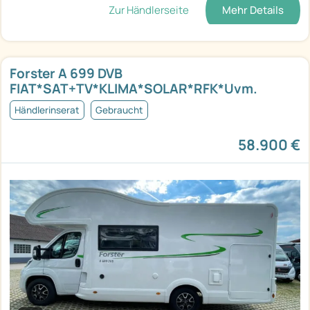
Zur Händlerseite
Mehr Details
Forster A 699 DVB
FIAT*SAT+TV*KLIMA*SOLAR*RFK*Uvm.
Händlerinserat
Gebraucht
58.900 €