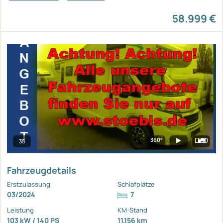
58.999 €
360°
35
Fahrzeugdetails
Erstzulassung
Schlafplätze
03/2024
7
Leistung
KM-Stand
103 kW / 140 PS
11.156 km