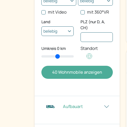
mit Video
mit 360°VR
Land
PLZ (nur D, A,
CH)
Standort
Umkreis
0
km
40
Wohnmobile anzeigen
Aufbauart