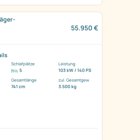
räger-
55.950 €
ils
Schlafplätze
Leistung
5
103 kW / 140 PS
Gesamtlänge
zul. Gesamtgew.
741 cm
3.500 kg