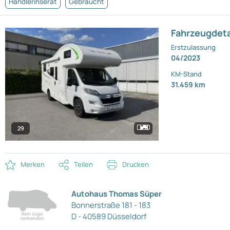
Händlerinserat
Gebraucht
Fahrzeugdeta
Erstzulassung
04/2023
KM-Stand
31.459 km
29
Merken
Teilen
Drucken
Autohaus Thomas Süper
Bonnerstraße 181 - 183
D - 40589 Düsseldorf