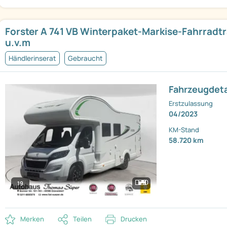
Forster A 741 VB Winterpaket-Markise-Fahrradt
u.v.m
Händlerinserat
Gebraucht
Fahrzeugdeta
Erstzulassung
04/2023
KM-Stand
58.720 km
19
Merken
Teilen
Drucken