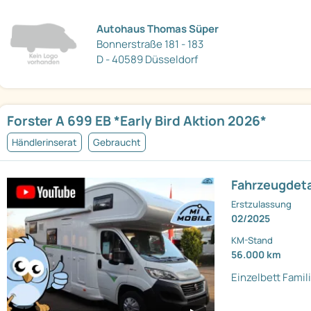
Autohaus Thomas Süper
Bonnerstraße 181 - 183
D - 40589 Düsseldorf
Forster A 699 EB *Early Bird Aktion 2026*
Händlerinserat
Gebraucht
Fahrzeugdeta
Erstzulassung
02/2025
KM-Stand
56.000 km
Einzelbett
Famil