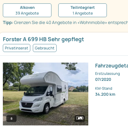
Alkoven
Teilintegriert
39 Angebote
1 Angebote
Tipp:
Grenzen Sie die 40 Angebote in «Wohnmobile» entspreche
Forster A 699 HB Sehr gepflegt
Privatinserat
Gebraucht
Fahrzeugdeta
Erstzulassung
07/2020
KM-Stand
34.200 km
8