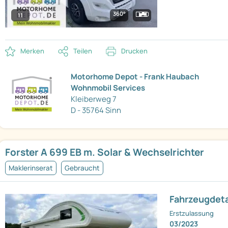
360°
11
Merken
Teilen
Drucken
Motorhome Depot - Frank Haubach
Wohnmobil Services
Kleiberweg 7
D - 35764 Sinn
Forster A 699 EB m. Solar & Wechselrichter
Maklerinserat
Gebraucht
Fahrzeugdeta
Erstzulassung
03/2023