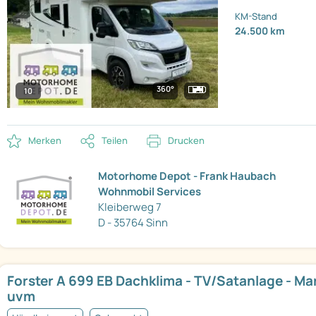
KM-Stand
24.500 km
360°
10
Merken
Teilen
Drucken
Motorhome Depot - Frank Haubach
Wohnmobil Services
Kleiberweg 7
D - 35764 Sinn
Forster A 699 EB Dachklima - TV/Satanlage - Ma
uvm