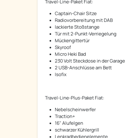
Travel-Line-Paket Fiat:
Captain-Chair Sitze
Radiovorbereitung mit DAB
lackierte Stoßstange
Tür mit 2-Punkt-Verriegelung
Mückengittertür
Skyroof
Micro Heki Bad
230 Volt Steckdose in der Garage
2 USB-Anschlüsse am Bett
Isofix
Travel-Line-Plus-Paket Fiat:
Nebelscheinwerfer
Traction+
16" Alufelgen
schwarzer Kühlergrill
Lenkradbedienelemente