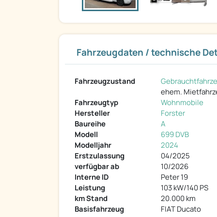
Fahrzeugdaten / technische Det
Fahrzeugzustand
Gebrauchtfahrz
ehem. Mietfahr
Fahrzeugtyp
Wohnmobile
Hersteller
Forster
Baureihe
A
Modell
699 DVB
Modelljahr
2024
Erstzulassung
04/2025
verfügbar ab
10/2026
Interne ID
Peter 19
Leistung
103 kW/140 PS
km Stand
20.000 km
Basisfahrzeug
FIAT Ducato