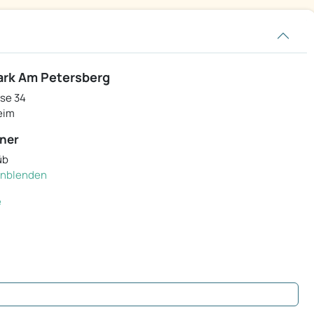
rk Am Petersberg
se 34
eim
ner
üb
einblenden
e