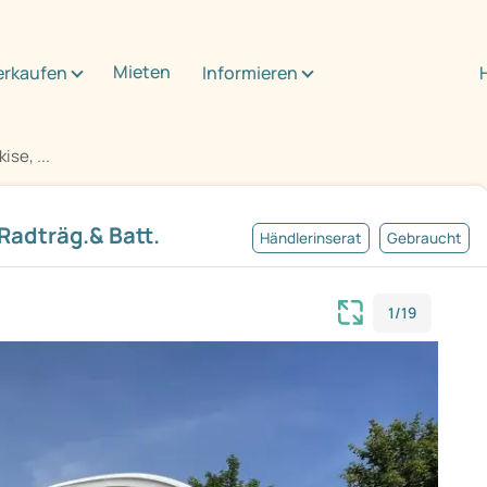
Mieten
erkaufen
Informieren
ise, ...
 Radträg.& Batt.
Händlerinserat
Gebraucht
1/19