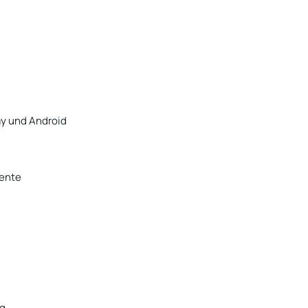
ay und Android
mente
rg