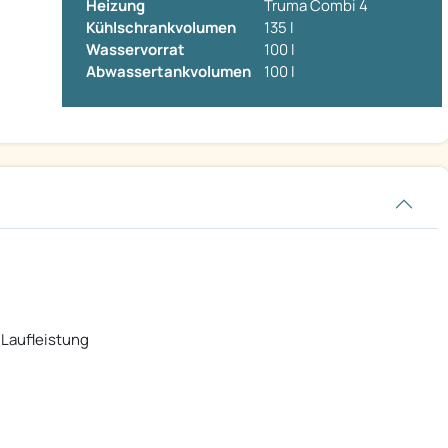
Heizung
Truma Combi 4
Kühlschrankvolumen
135 l
Wasservorrat
100 l
Abwassertankvolumen
100 l
 Laufleistung