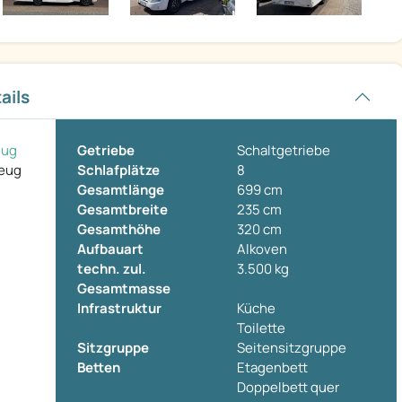
ails
eug
Getriebe
Schaltgetriebe
zeug
Schlafplätze
8
Gesamtlänge
699 cm
Gesamtbreite
235 cm
Gesamthöhe
320 cm
Aufbauart
Alkoven
techn. zul.
3.500 kg
Gesamtmasse
Infrastruktur
Küche
Toilette
Sitzgruppe
Seitensitzgruppe
Betten
Etagenbett
Doppelbett quer