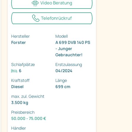
Video Beratung
Telefonrückruf
Hersteller
Modell
ter
Forster
A 699 DVB 140 PS
- Junger
Gebrauchter!
Schlafplätze
Erstzulassung
6
04/2024
Kraftstoff
Länge
Diesel
699 cm
max. zul. Gewicht
3.500 kg
Preisbereich
50.000 - 75.000 €
Händler