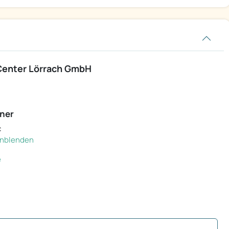
Center Lörrach GmbH
ner
c
einblenden
e