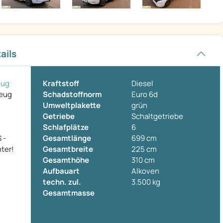
ails
eug
Kraftstoff
Diesel
zeug
Schadstoffnorm
Euro 6d
Umweltplakette
grün
Getriebe
Schaltgetriebe
Schlafplätze
6
 -
Gesamtlänge
699 cm
ter!
Gesamtbreite
225 cm
Gesamthöhe
310 cm
Aufbauart
Alkoven
techn. zul.
3.500 kg
Gesamtmasse