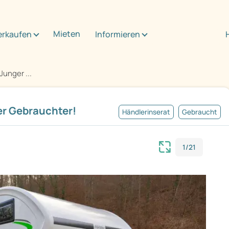
Mieten
erkaufen
Informieren
Junger ...
er Gebrauchter!
Händlerinserat
Gebraucht
1/21