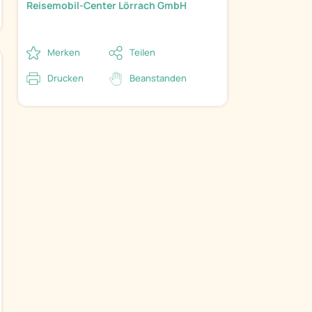
Reisemobil-Center Lörrach GmbH
Merken
Teilen
Drucken
Beanstanden