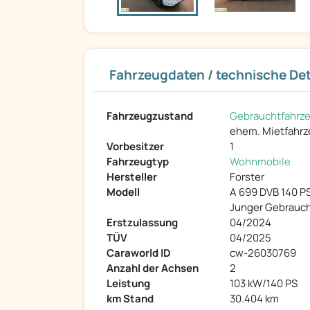
Fahrzeugdaten / technische Det
Fahrzeugzustand
Gebrauchtfahrz
ehem. Mietfahr
Vorbesitzer
1
Fahrzeugtyp
Wohnmobile
Hersteller
Forster
Modell
A 699 DVB 140 PS
Junger Gebrauch
Erstzulassung
04/2024
TÜV
04/2025
Caraworld ID
cw-26030769
Anzahl der Achsen
2
Leistung
103 kW/140 PS
km Stand
30.404 km