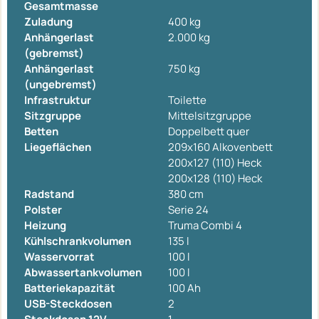
Gesamtmasse
Zuladung
400 kg
Anhängerlast
2.000 kg
(gebremst)
Anhängerlast
750 kg
(ungebremst)
Infrastruktur
Toilette
Sitzgruppe
Mittelsitzgruppe
Betten
Doppelbett quer
Liegeflächen
209x160 Alkovenbett
200x127 (110) Heck
200x128 (110) Heck
Radstand
380 cm
Polster
Serie 24
Heizung
Truma Combi 4
Kühlschrankvolumen
135 l
Wasservorrat
100 l
Abwassertankvolumen
100 l
Batteriekapazität
100 Ah
USB-Steckdosen
2