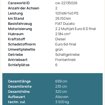
Caraworld ID
cw-22135026
Anzahl der Achsen
2
Leistung
103 kW/140 PS
km Stand
26.150 km
Basisfahrzeug
FIAT Ducato
Motorisierung
2.2 Multijet Euro 6 D final
Hubraum
2.184 cm³
Kraftstoff
Diesel
Schadstoffnorm
Euro 6d-final
Umweltplakette
grün
Getriebe
Schaltgetriebe
Antriebsart
Frontantrieb
Schlafplätze
6
Gesamtlänge
699 cm
Gesamtbreite
235 cm
Gesamthöhe
320 cm
Aufbauart
Alkoven
techn. zul.
3.500 kg