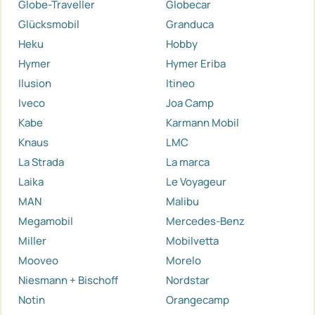
Globe-Traveller
Globecar
Glücksmobil
Granduca
Heku
Hobby
Hymer
Hymer Eriba
Ilusion
Itineo
Iveco
Joa Camp
Kabe
Karmann Mobil
Knaus
LMC
La Strada
La marca
Laika
Le Voyageur
MAN
Malibu
Megamobil
Mercedes-Benz
Miller
Mobilvetta
Mooveo
Morelo
Niesmann + Bischoff
Nordstar
Notin
Orangecamp