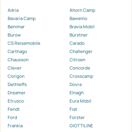
Adria
Ahorn Camp
Bavaria Camp
Bawemo
Benimar
Bravia Mobil
Burow
Bürstner
CS Reisemobile
Carado
Carthago
Challenger
Chausson
Citroen
Clever
Concorde
Corigon
Crosscamp
Dethleffs
Dovra
Dreamer
Elnagh
Etrusco
Eura Mobil
Fendt
Fiat
Ford
Forster
Frankia
GIOTTILINE