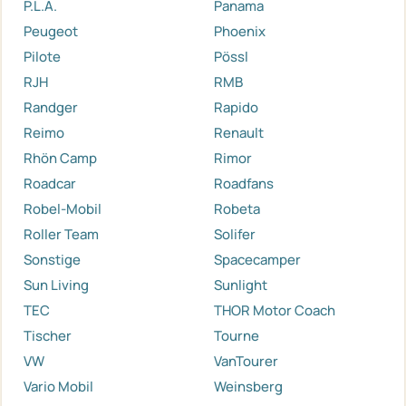
P.L.A.
Panama
Peugeot
Phoenix
Pilote
Pössl
RJH
RMB
Randger
Rapido
Reimo
Renault
Rhön Camp
Rimor
Roadcar
Roadfans
Robel-Mobil
Robeta
Roller Team
Solifer
Sonstige
Spacecamper
Sun Living
Sunlight
TEC
THOR Motor Coach
Tischer
Tourne
VW
VanTourer
Vario Mobil
Weinsberg