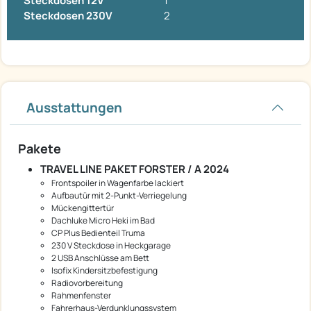
Steckdosen 12V
1
Steckdosen 230V
2
Ausstattungen
Pakete
TRAVEL LINE PAKET FORSTER / A 2024
Frontspoiler in Wagenfarbe lackiert
Aufbautür mit 2-Punkt-Verriegelung
Mückengittertür
Dachluke Micro Heki im Bad
CP Plus Bedienteil Truma
230 V Steckdose in Heckgarage
2 USB Anschlüsse am Bett
Isofix Kindersitzbefestigung
Radiovorbereitung
Rahmenfenster
Fahrerhaus-Verdunklungssystem