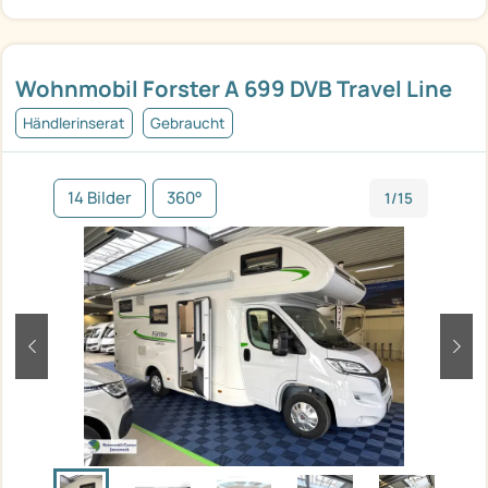
Wohnmobil Forster A 699 DVB Travel Line
Händlerinserat
Gebraucht
14 Bilder
360°
1/15
zurück
weit