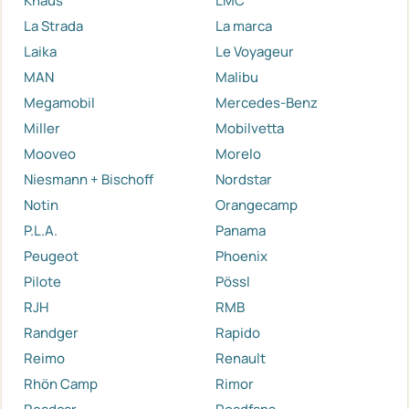
Knaus
LMC
La Strada
La marca
Laika
Le Voyageur
MAN
Malibu
Megamobil
Mercedes-Benz
Miller
Mobilvetta
Mooveo
Morelo
Niesmann + Bischoff
Nordstar
Notin
Orangecamp
P.L.A.
Panama
Peugeot
Phoenix
Pilote
Pössl
RJH
RMB
Randger
Rapido
Reimo
Renault
Rhön Camp
Rimor