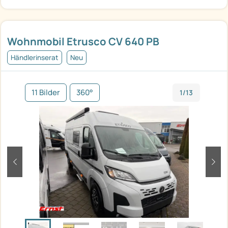
Wohnmobil Etrusco CV 640 PB
Händlerinserat
Neu
11 Bilder
360°
1/13
zurück
weit