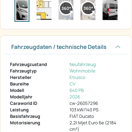
Fahrzeugdaten / technische Details
Fahrzeugzustand
Neufahrzeug
Fahrzeugtyp
Wohnmobile
Hersteller
Etrusco
Baureihe
CV
Modell
640 PB
Modelljahr
2026
Caraworld ID
cw-26057296
Leistung
103 kW/140 PS
Basisfahrzeug
FIAT Ducato
Motorisierung
2,2l Mjet Euro 6e (2184
cm³)