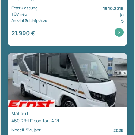
Erstzulassung
19.10.2018
TÜV neu
ja
Anzahl Schlafplätze
5
21.990 €
Malibu I
450 RB-LE comfort 4.2t
Modell-/Baujahr
2026