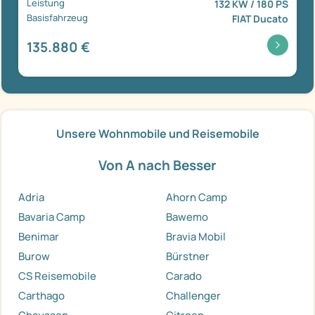
Leistung
132 KW / 180 PS
Basisfahrzeug
FIAT Ducato
135.880 €
Unsere Wohnmobile und Reisemobile
Von A nach Besser
Adria
Ahorn Camp
Bavaria Camp
Bawemo
Benimar
Bravia Mobil
Burow
Bürstner
CS Reisemobile
Carado
Carthago
Challenger