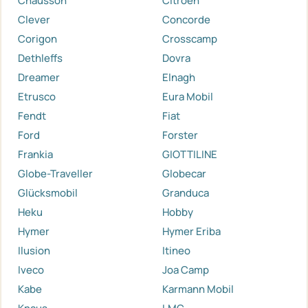
Chausson
Citroen
Clever
Concorde
Corigon
Crosscamp
Dethleffs
Dovra
Dreamer
Elnagh
Etrusco
Eura Mobil
Fendt
Fiat
Ford
Forster
Frankia
GIOTTILINE
Globe-Traveller
Globecar
Glücksmobil
Granduca
Heku
Hobby
Hymer
Hymer Eriba
Ilusion
Itineo
Iveco
Joa Camp
Kabe
Karmann Mobil