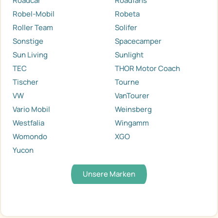
Roadcar
Roadfans
Robel-Mobil
Robeta
Roller Team
Solifer
Sonstige
Spacecamper
Sun Living
Sunlight
TEC
THOR Motor Coach
Tischer
Tourne
VW
VanTourer
Vario Mobil
Weinsberg
Westfalia
Wingamm
Womondo
XGO
Yucon
Unsere Marken