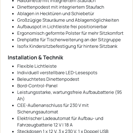
Halbdinette mit integriertem Staufach
Dinettenpodest mit integriertem Staufach
Ablagen in Hecktüren und Schiebetür
Großzügige Stauräume und Ablagemöglichkeiten
Aufbauspot in Lichtleiste frei positionierbar
Ergonomisch geformte Polster für mehr Sitzkomfort
Drehplatte für Tischerweiterung an der Sitzgruppe
Isofix Kindersitzbefestigung für hintere Sitzbank
Installation & Technik
Flexible Lichtleiste
Individuell verstellbare LED-Lesespots
Beleuchtetes Dinettenpodest
Bord-Control-Panel
Leistungsstarke, wartungsfreie Aufbaubatterie (95
Ah)
CEE-Außenanschluss für 230 V mit
Sicherungsautomat
Elektrischer Ladeautomat für Aufbau- und
Fahrzeugbatterie 12 V | 18 A
Steckdosen 1 x 12 V, 3 x 230 V, 1 x Doppel USB