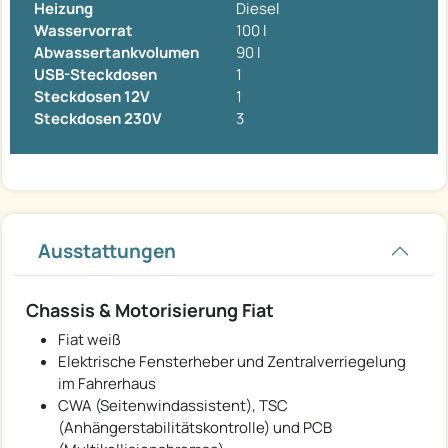
Heizung
Diesel
Wasservorrat
100 l
Abwassertankvolumen
90 l
USB-Steckdosen
1
Steckdosen 12V
1
Steckdosen 230V
3
Ausstattungen
Chassis & Motorisierung Fiat
Fiat weiß
Elektrische Fensterheber und Zentralverriegelung
im Fahrerhaus
CWA (Seitenwindassistent), TSC
(Anhängerstabilitätskontrolle) und PCB