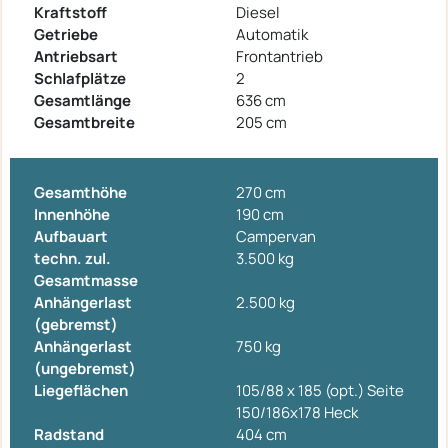
Kraftstoff
Diesel
Getriebe
Automatik
Antriebsart
Frontantrieb
Schlafplätze
2
Gesamtlänge
636 cm
Gesamtbreite
205 cm
Gesamthöhe
270 cm
Innenhöhe
190 cm
Aufbauart
Campervan
techn. zul.
3.500 kg
Gesamtmasse
Anhängerlast
2.500 kg
(gebremst)
Anhängerlast
750 kg
(ungebremst)
Liegeflächen
105/88 x 185 (opt.) Seite
150/186x178 Heck
Radstand
404 cm