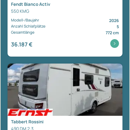
Fendt Bianco Activ
550 KMG
Modell-/Baujahr
2026
Anzahl Schlafplätze
5
Gesamtlänge
772 cm
36.187 €
Tabbert Rossini
490 DM 2,3