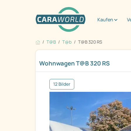
Kaufen
V
T@B
T@b
T@B 320 RS
Wohnwagen T@B 320 RS
12 Bilder