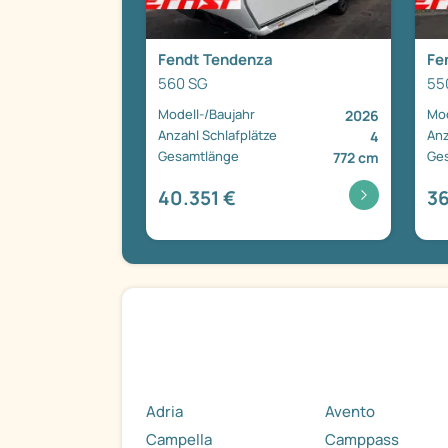
Fendt Tendenza
Fe
560 SG
55
Modell-/Baujahr
Mod
2026
Anzahl Schlafplätze
Anz
4
Gesamtlänge
Ge
772 cm
40.351 €
36
Adria
Avento
Campella
Camppass