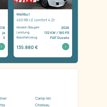
Malibu I
450 RB-LE comfort 4.2t
Modell-/Baujahr
2018
2026
Leistung
ja
132 KW / 180 PS
Basisfahrzeug
5
FIAT Ducato
135.880 €
tner
Camp-let
tta
Chateau