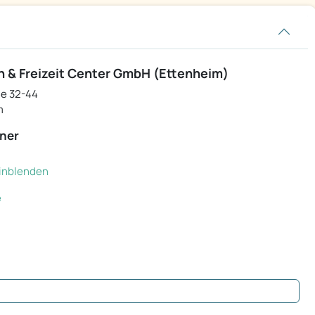
n & Freizeit Center GmbH (Ettenheim)
ße 32-44
m
ner
 einblenden
e