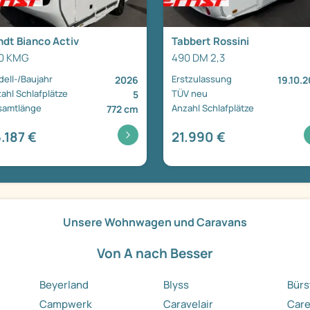
ndt Bianco Activ
Tabbert Rossini
0 KMG
490 DM 2,3
ell-/Baujahr
Erstzulassung
2026
19.10.
ahl Schlafplätze
TÜV neu
5
samtlänge
Anzahl Schlafplätze
772 cm
.187 €
21.990 €
Unsere Wohnwagen und Caravans
Von A nach Besser
Beyerland
Blyss
Bürs
Campwerk
Caravelair
Care