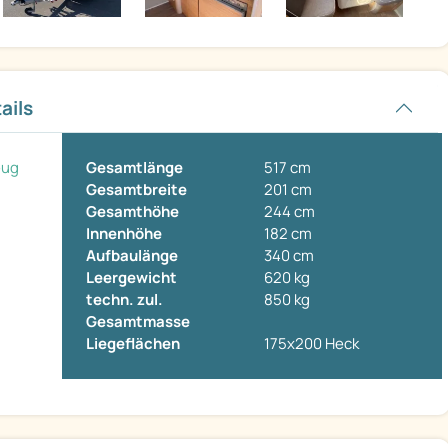
ails
eug
Gesamtlänge
517 cm
Gesamtbreite
201 cm
Gesamthöhe
244 cm
Innenhöhe
182 cm
Aufbaulänge
340 cm
Leergewicht
620 kg
techn. zul.
850 kg
Gesamtmasse
Liegeflächen
175x200 Heck