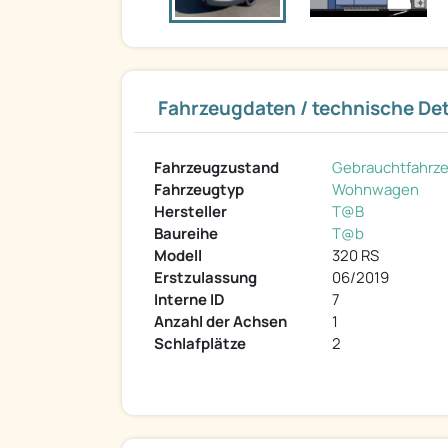
Fahrzeugdaten / technische Det
Fahrzeugzustand
Gebrauchtfahrz
Fahrzeugtyp
Wohnwagen
Hersteller
T@B
Baureihe
T@b
Modell
320 RS
Erstzulassung
06/2019
Interne ID
7
Anzahl der Achsen
1
Schlafplätze
2