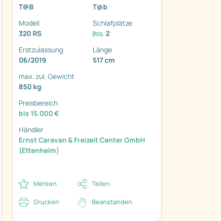
T@B
T@b
Modell
Schlafplätze
320 RS
2
Erstzulassung
Länge
06/2019
517 cm
ter
max. zul. Gewicht
850 kg
Preisbereich
bis 15.000 €
Händler
Ernst Caravan & Freizeit Center GmbH
(Ettenheim)
Merken
Teilen
Drucken
Beanstanden