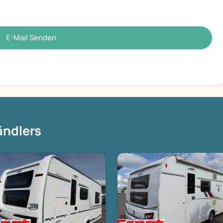
E-Mail Senden
ändlers