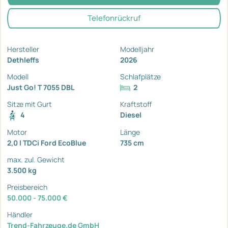
Telefonrückruf
Hersteller
Modelljahr
Dethleffs
2026
Modell
Schlafplätze
Just Go! T 7055 DBL
2
Sitze mit Gurt
Kraftstoff
4
Diesel
Motor
Länge
2,0 l TDCi Ford EcoBlue
735 cm
max. zul. Gewicht
3.500 kg
Preisbereich
50.000 - 75.000 €
Händler
Trend-Fahrzeuge.de GmbH