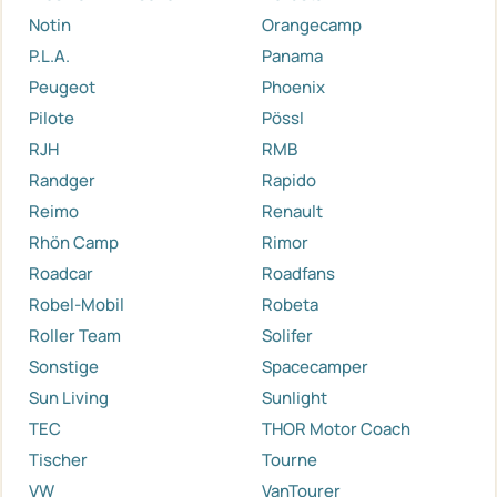
Notin
Orangecamp
P.L.A.
Panama
Peugeot
Phoenix
Pilote
Pössl
RJH
RMB
Randger
Rapido
Reimo
Renault
Rhön Camp
Rimor
Roadcar
Roadfans
Robel-Mobil
Robeta
Roller Team
Solifer
Sonstige
Spacecamper
Sun Living
Sunlight
TEC
THOR Motor Coach
Tischer
Tourne
VW
VanTourer