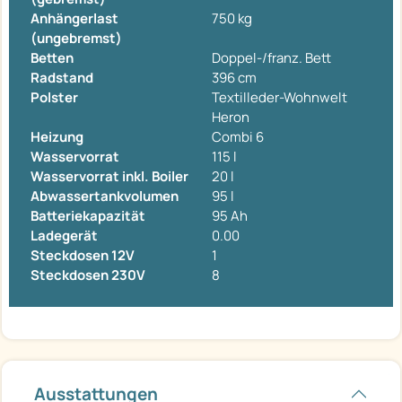
Anhängerlast
750 kg
(ungebremst)
Betten
Doppel-/franz. Bett
Radstand
396 cm
Polster
Textilleder-Wohnwelt
Heron
Heizung
Combi 6
Wasservorrat
115 l
Wasservorrat inkl. Boiler
20 l
Abwassertankvolumen
95 l
Batteriekapazität
95 Ah
Ladegerät
0.00
Steckdosen 12V
1
Steckdosen 230V
8
Ausstattungen