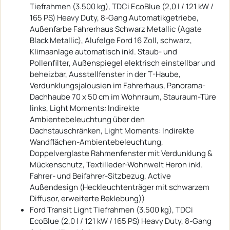
Tiefrahmen (3.500 kg), TDCi EcoBlue (2,0 l / 121 kW /
165 PS) Heavy Duty, 8-Gang Automatikgetriebe,
Außenfarbe Fahrerhaus Schwarz Metallic (Agate
Black Metallic), Alufelge Ford 16 Zoll, schwarz,
Klimaanlage automatisch inkl. Staub- und
Pollenfilter, Außenspiegel elektrisch einstellbar und
beheizbar, Ausstellfenster in der T-Haube,
Verdunklungsjalousien im Fahrerhaus, Panorama-
Dachhaube 70 x 50 cm im Wohnraum, Stauraum-Türe
links, Light Moments: Indirekte
Ambientebeleuchtung über den
Dachstauschränken, Light Moments: Indirekte
Wandflächen-Ambientebeleuchtung,
Doppelverglaste Rahmenfenster mit Verdunklung &
Mückenschutz, Textilleder-Wohnwelt Heron inkl.
Fahrer- und Beifahrer-Sitzbezug, Active
Außendesign (Heckleuchtenträger mit schwarzem
Diffusor, erweiterte Beklebung))
Ford Transit Light Tiefrahmen (3.500 kg), TDCi
EcoBlue (2,0 l / 121 kW / 165 PS) Heavy Duty, 8-Gang