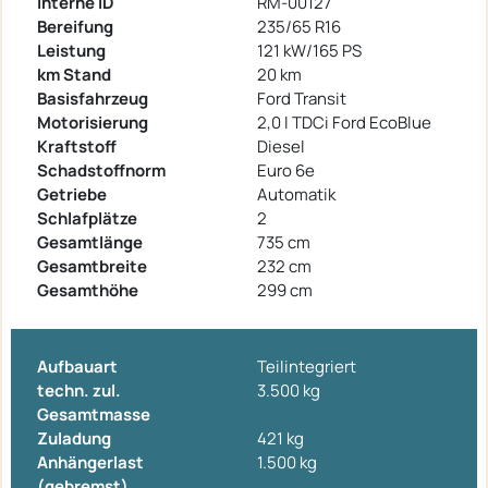
Interne ID
RM-00127
Bereifung
235/65 R16
Leistung
121 kW/165 PS
km Stand
20 km
Basisfahrzeug
Ford Transit
Motorisierung
2,0 l TDCi Ford EcoBlue
Kraftstoff
Diesel
Schadstoffnorm
Euro 6e
Getriebe
Automatik
Schlafplätze
2
Gesamtlänge
735 cm
Gesamtbreite
232 cm
Gesamthöhe
299 cm
Aufbauart
Teilintegriert
techn. zul.
3.500 kg
Gesamtmasse
Zuladung
421 kg
Anhängerlast
1.500 kg
(gebremst)