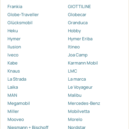
Frankia
GIOTTILINE
Globe-Traveller
Globecar
Glücksmobil
Granduca
Heku
Hobby
Hymer
Hymer Eriba
Ilusion
Itineo
Iveco
Joa Camp
Kabe
Karmann Mobil
Knaus
LMC
La Strada
La marca
Laika
Le Voyageur
MAN
Malibu
Megamobil
Mercedes-Benz
Miller
Mobilvetta
Mooveo
Morelo
Niesmann + Bischoff
Nordstar