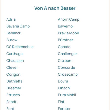
Von A nach Besser
Adria
Ahorn Camp
Bavaria Camp
Bawemo
Benimar
Bravia Mobil
Burow
Bürstner
CS Reisemobile
Carado
Carthago
Challenger
Chausson
Citroen
Clever
Concorde
Corigon
Crosscamp
Dethleffs
Dovra
Dreamer
Elnagh
Etrusco
Eura Mobil
Fendt
Fiat
Ford
Forster