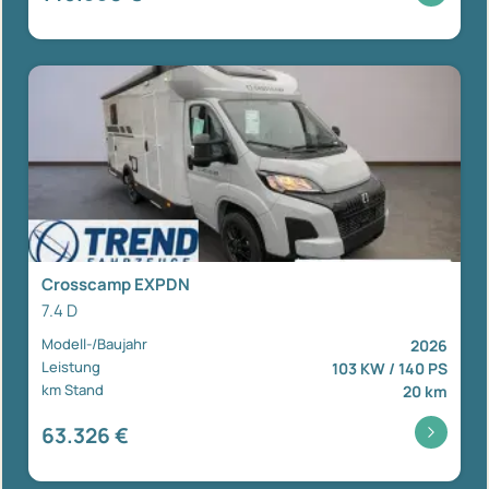
Crosscamp EXPDN
7.4 D
Modell-/Baujahr
2026
Leistung
103 KW / 140 PS
km Stand
20 km
63.326 €