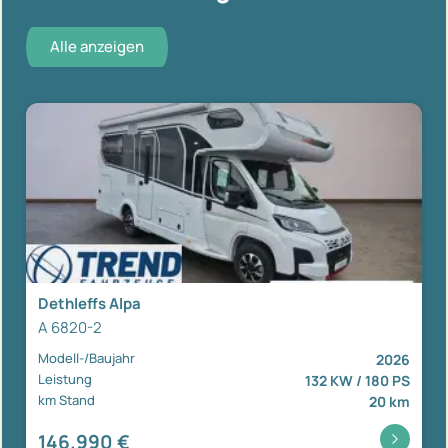
Alle anzeigen
Dethleffs Alpa
A 6820-2
Modell-/Baujahr
2026
Leistung
132 KW / 180 PS
km Stand
20 km
146.990 €