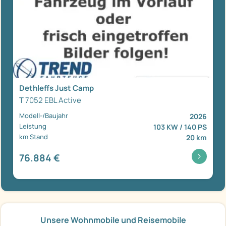
Dethleffs Just Camp
T 7052 EBL Active
Modell-/Baujahr
2026
Leistung
103 KW / 140 PS
km Stand
20 km
76.884 €
Unsere Wohnmobile und Reisemobile