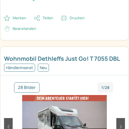
Merken
Teilen
Drucken
Beanstanden
Wohnmobil Dethleffs Just Go! T 7055 DBL
Händlerinserat
Neu
28 Bilder
1/28