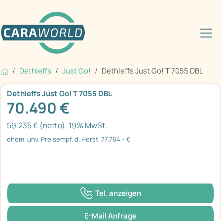
Dethleffs
Just Go!
Dethleffs Just Go! T 7055 DBL
Dethleffs Just Go! T 7055 DBL
70.490 €
59.235 € (netto), 19% MwSt.
ehem. unv. Preisempf. d. Herst. 77.764,- €
Tel. anzeigen
E-Mail Anfrage