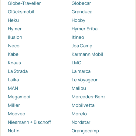
Globe-Traveller
Globecar
Glücksmobil
Granduca
Heku
Hobby
Hymer
Hymer Eriba
Ilusion
Itineo
Iveco
Joa Camp
Kabe
Karmann Mobil
Knaus
LMC
La Strada
La marca
Laika
Le Voyageur
MAN
Malibu
Megamobil
Mercedes-Benz
Miller
Mobilvetta
Mooveo
Morelo
Niesmann + Bischoff
Nordstar
Notin
Orangecamp