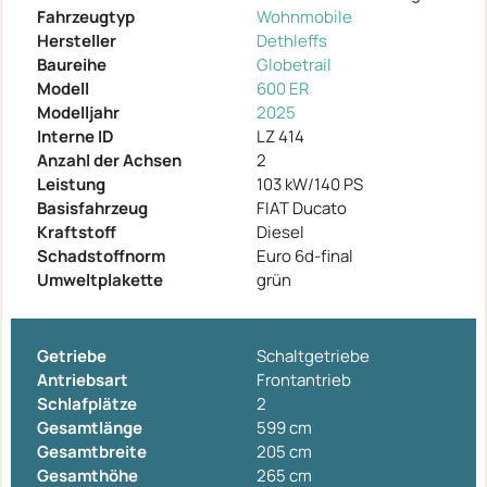
Fahrzeugtyp
Wohnmobile
Hersteller
Dethleffs
Baureihe
Globetrail
Modell
600 ER
Modelljahr
2025
Interne ID
LZ 414
Anzahl der Achsen
2
Leistung
103 kW/140 PS
Basisfahrzeug
FIAT Ducato
Kraftstoff
Diesel
Schadstoffnorm
Euro 6d-final
Umweltplakette
grün
Getriebe
Schaltgetriebe
Antriebsart
Frontantrieb
Schlafplätze
2
Gesamtlänge
599 cm
Gesamtbreite
205 cm
Gesamthöhe
265 cm