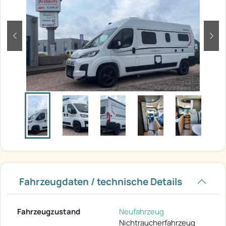
zurück
weit
Fahrzeugdaten / technische Details
Fahrzeugzustand
Neufahrzeug
Nichtraucherfahrzeug