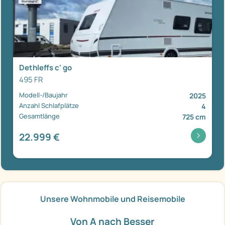
Dethleffs c' go
495 FR
Modell-/Baujahr
2025
Anzahl Schlafplätze
4
Gesamtlänge
725 cm
22.999 €
Unsere Wohnmobile und Reisemobile
Von A nach Besser