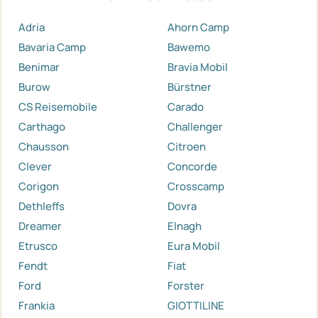
Adria
Ahorn Camp
Bavaria Camp
Bawemo
Benimar
Bravia Mobil
Burow
Bürstner
CS Reisemobile
Carado
Carthago
Challenger
Chausson
Citroen
Clever
Concorde
Corigon
Crosscamp
Dethleffs
Dovra
Dreamer
Elnagh
Etrusco
Eura Mobil
Fendt
Fiat
Ford
Forster
Frankia
GIOTTILINE