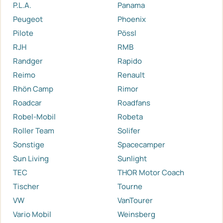
P.L.A.
Panama
Peugeot
Phoenix
Pilote
Pössl
RJH
RMB
Randger
Rapido
Reimo
Renault
Rhön Camp
Rimor
Roadcar
Roadfans
Robel-Mobil
Robeta
Roller Team
Solifer
Sonstige
Spacecamper
Sun Living
Sunlight
TEC
THOR Motor Coach
Tischer
Tourne
VW
VanTourer
Vario Mobil
Weinsberg