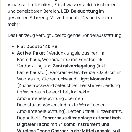
Abwassertank isoliert, Frischwassertank im isolierten
und beheizbaren Bereich,
LED-Beleuchtung
im
gesamten Fahrzeug, Vorzeltleuchte 12V und vielem
mehr*
Das Fahrzeug verfügt über folgende Sonderausstattung:
Fiat Ducato 140 PS
Active-Paket
( Verdunklungsjalousinen im
Fahrerhaus, Wohnraumtür mit Fenster, inkl.
Verdunklung und
Zentralverriegelung
(inkl.
Fahrerhaustür), Panorama-Dachhaube 70x50 cm im
Wohnraum, Küchenrückwand,
Light Moments
:
(Küchenrückwand beleuchtet, Fensterverkleidung
im Wohnraum beleuchtet, Indirekte
Ambientebeleuchtung über den
Dachstauschränken, Indirekte Wandflächen-
Ambientebeleuchtung), Bettenumbau Einzelbett zu
Doppelbett,
Fahrerhausklimaanlage automatisch,
Digitaler Tacho mit 7“ Kombiinstrument und
Wireless Phone Charger in der Mittelkonsole
, Voll