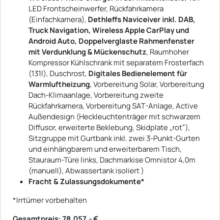
LED Frontscheinwerfer, Rückfahrkamera
(Einfachkamera),
Dethleffs Naviceiver inkl. DAB,
Truck Navigation, Wireless Apple CarPlay und
Android Auto, Doppelverglaste Rahmenfenster
mit Verdunklung & Mückenschutz
, Raumhoher
Kompressor Kühlschrank mit separatem Frosterfach
(131l), Duschrost,
Digitales Bedienelement für
Warmluftheizung
, Vorbereitung Solar, Vorbereitung
Dach-Klimaanlage, Vorbereitung zweite
Rückfahrkamera, Vorbereitung SAT-Anlage, Active
Außendesign (Heckleuchtenträger mit schwarzem
Diffusor, erweiterte Beklebung, Skidplate „rot“),
Sitzgruppe mit Gurtbank inkl. zwei 3-Punkt-Gurten
und einhängbarem und erweiterbarem Tisch,
Stauraum-Türe links, Dachmarkise Omnistor 4,0m
(manuell), Abwassertank isoliert )
Fracht & Zulassungsdokumente*
*Irrtümer vorbehalten
Gesamtpreis: 78.057,- €