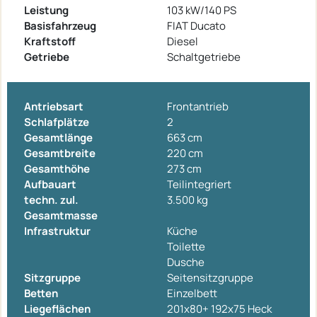
Leistung
103 kW/140 PS
Basisfahrzeug
FIAT Ducato
Kraftstoff
Diesel
Getriebe
Schaltgetriebe
Antriebsart
Frontantrieb
Schlafplätze
2
Gesamtlänge
663 cm
Gesamtbreite
220 cm
Gesamthöhe
273 cm
Aufbauart
Teilintegriert
techn. zul.
3.500 kg
Gesamtmasse
Infrastruktur
Küche
Toilette
Dusche
Sitzgruppe
Seitensitzgruppe
Betten
Einzelbett
Liegeflächen
201x80+ 192x75 Heck