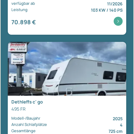
verfügbar ab
11/2026
Leistung
103 KW / 140 PS
70.898 €
Dethleffs c' go
495 FR
Modell-/Baujahr
2025
Anzahl Schlafplätze
4
Gesamtlänge
725 cm