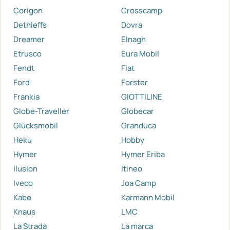
Corigon
Crosscamp
Dethleffs
Dovra
Dreamer
Elnagh
Etrusco
Eura Mobil
Fendt
Fiat
Ford
Forster
Frankia
GIOTTILINE
Globe-Traveller
Globecar
Glücksmobil
Granduca
Heku
Hobby
Hymer
Hymer Eriba
Ilusion
Itineo
Iveco
Joa Camp
Kabe
Karmann Mobil
Knaus
LMC
La Strada
La marca