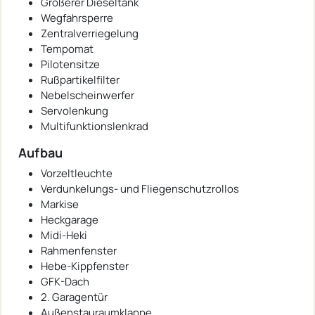
Größerer Dieseltank
Wegfahrsperre
Zentralverriegelung
Tempomat
Pilotensitze
Rußpartikelfilter
Nebelscheinwerfer
Servolenkung
Multifunktionslenkrad
Aufbau
Vorzeltleuchte
Verdunkelungs- und Fliegenschutzrollos
Markise
Heckgarage
Midi-Heki
Rahmenfenster
Hebe-Kippfenster
GFK-Dach
2. Garagentür
Außenstauraumklappe