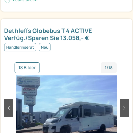
Dethleffs Globebus T 4 ACTIVE
Verfüg./Sparen Sie 13.058,- €
Händlerinserat
Neu
18 Bilder
1/18
zurück
weit