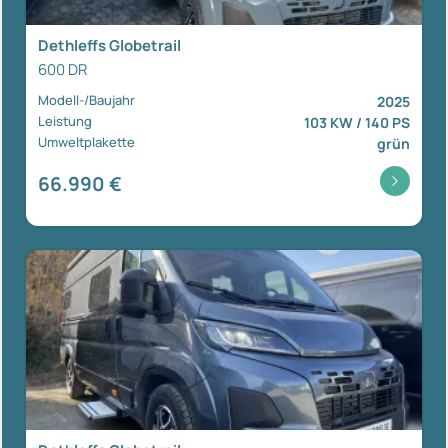
Dethleffs Globetrail
600 DR
Modell-/Baujahr
2025
Leistung
103 KW / 140 PS
Umweltplakette
grün
66.990 €