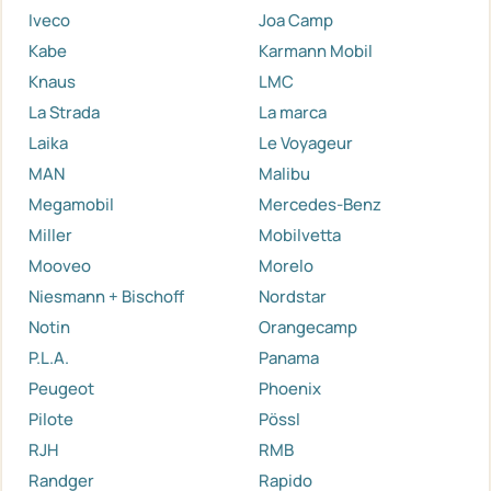
Iveco
Joa Camp
Kabe
Karmann Mobil
Knaus
LMC
La Strada
La marca
Laika
Le Voyageur
MAN
Malibu
Megamobil
Mercedes-Benz
Miller
Mobilvetta
Mooveo
Morelo
Niesmann + Bischoff
Nordstar
Notin
Orangecamp
P.L.A.
Panama
Peugeot
Phoenix
Pilote
Pössl
RJH
RMB
Randger
Rapido