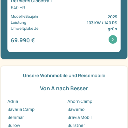
Dethleffs Globetrail
640 HR
Modell-/Baujahr
2025
Leistung
103 KW / 140 PS
Umweltplakette
grün
69.990 €
Unsere Wohnmobile und Reisemobile
Von A nach Besser
Adria
Ahorn Camp
Bavaria Camp
Bawemo
Benimar
Bravia Mobil
Burow
Bürstner