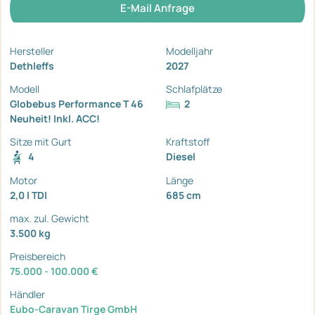
E-Mail Anfrage
Hersteller
Modelljahr
Dethleffs
2027
Modell
Schlafplätze
Globebus Performance T 46
2
Neuheit! Inkl. ACC!
Sitze mit Gurt
Kraftstoff
4
Diesel
Motor
Länge
2,0 l TDI
685 cm
max. zul. Gewicht
3.500 kg
Preisbereich
75.000 - 100.000 €
Händler
Eubo-Caravan Tirge GmbH