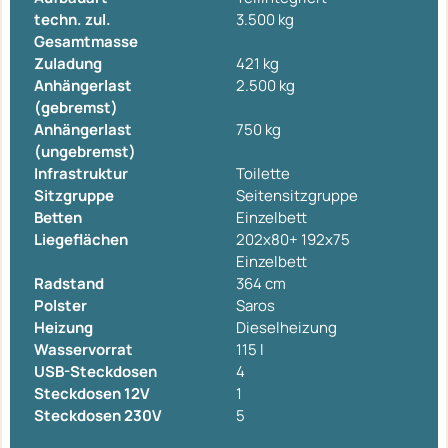
techn. zul.
3.500 kg
Gesamtmasse
Zuladung
421 kg
Anhängerlast
2.500 kg
(gebremst)
Anhängerlast
750 kg
(ungebremst)
Infrastruktur
Toilette
Sitzgruppe
Seitensitzgruppe
Betten
Einzelbett
Liegeflächen
202x80+ 192x75
Einzelbett
Radstand
364 cm
Polster
Saros
Heizung
Dieselheizung
Wasservorrat
115 l
USB-Steckdosen
4
Steckdosen 12V
1
Steckdosen 230V
5