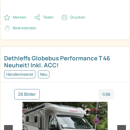
Merken
Teilen
Drucken
Beanstanden
Dethleffs Globebus Performance T 46
Neuheit! Inkl. ACC!
Händlerinserat
Neu
26 Bilder
1/26