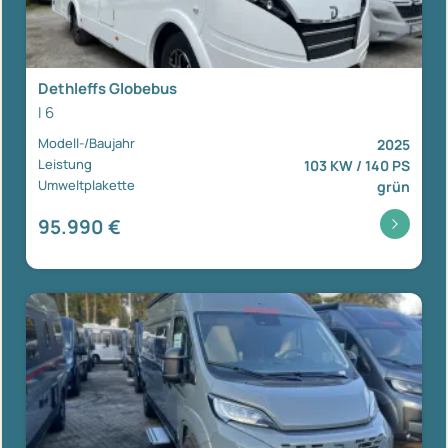
Dethleffs Globebus
I 6
Modell-/Baujahr
2025
Leistung
103 KW / 140 PS
Umweltplakette
grün
95.990 €