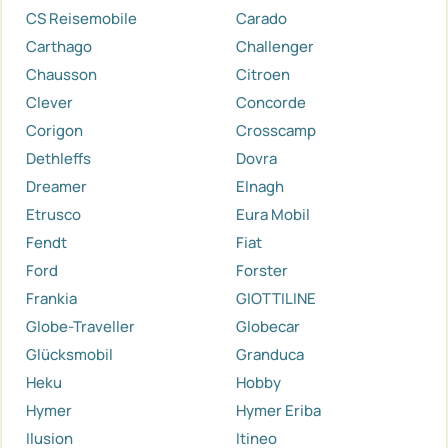
CS Reisemobile
Carado
Carthago
Challenger
Chausson
Citroen
Clever
Concorde
Corigon
Crosscamp
Dethleffs
Dovra
Dreamer
Elnagh
Etrusco
Eura Mobil
Fendt
Fiat
Ford
Forster
Frankia
GIOTTILINE
Globe-Traveller
Globecar
Glücksmobil
Granduca
Heku
Hobby
Hymer
Hymer Eriba
Ilusion
Itineo