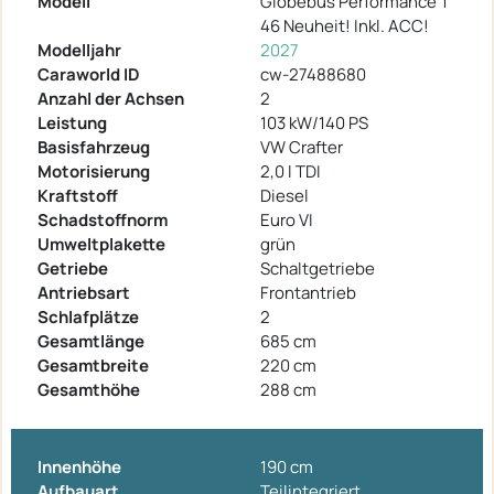
Modell
Globebus Performance T
46 Neuheit! Inkl. ACC!
Modelljahr
2027
Caraworld ID
cw-27488680
Anzahl der Achsen
2
Leistung
103 kW/140 PS
Basisfahrzeug
VW Crafter
Motorisierung
2,0 l TDI
Kraftstoff
Diesel
Schadstoffnorm
Euro VI
Umweltplakette
grün
Getriebe
Schaltgetriebe
Antriebsart
Frontantrieb
Schlafplätze
2
Gesamtlänge
685 cm
Gesamtbreite
220 cm
Gesamthöhe
288 cm
Innenhöhe
190 cm
Aufbauart
Teilintegriert