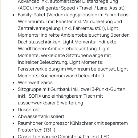
Advanced inkl. automaitscher Distanzregelung
(ACC), intelligenter Speed-/ Travel-/ Lane-Assist)
Family-Paket (Verdunklungsjalousien im Fahrerhaus,
Wohnraumtür mit Fenster inkl. Verdunkelung und
Zentralverriegelung (inkl. Fahrerhaustür), Light
Moments: Indirekte Ambientebeleuchtung über den
Dachstauschränken, Light Moments: Indirekte
Wandflächen-Ambientebeleuchtung, Light
Moments: Verkleidete Sitztruhenwange mit
indirekter Beleuchtung, Light Moments:
Fensterverkleidung im Wohnraum beleuchtet, Light
Moments: Küchenrückwand beleuchtet)
Wohnwelt Saros
Sitzgruppe mit Gurtbank inkl. zwei 3-Punkt-Gurten
inkl. ISOFIX und einhängbarem Tisch mit
ausschwenkbarer Erweiterung
Duschrost
Abwassertank isoliert
Raumhoher Kompressor Kühlschrank mit separatem
Frosterfach (131 l)
Cassettenmarkise Omnistor 4.0 m inkl. LED