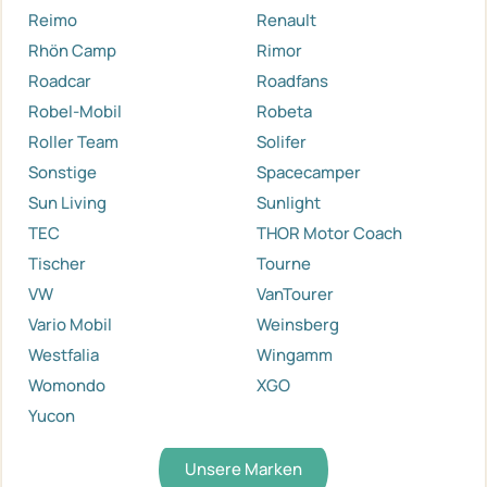
Reimo
Renault
Rhön Camp
Rimor
Roadcar
Roadfans
Robel-Mobil
Robeta
Roller Team
Solifer
Sonstige
Spacecamper
Sun Living
Sunlight
TEC
THOR Motor Coach
Tischer
Tourne
VW
VanTourer
Vario Mobil
Weinsberg
Westfalia
Wingamm
Womondo
XGO
Yucon
Unsere Marken