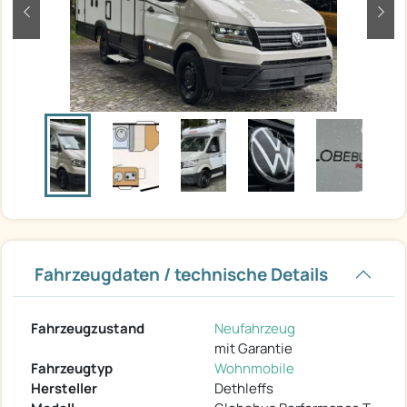
zurück
weit
Fahrzeugdaten / technische Details
Fahrzeugzustand
Neufahrzeug
mit Garantie
Fahrzeugtyp
Wohnmobile
Hersteller
Dethleffs