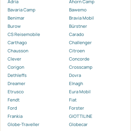
Adria
Ahorn Camp
Bavaria Camp
Bawemo
Benimar
Bravia Mobil
Burow
Bürstner
CS Reisemobile
Carado
Carthago
Challenger
Chausson
Citroen
Clever
Concorde
Corigon
Crosscamp
Dethleffs
Dovra
Dreamer
Elnagh
Etrusco
Eura Mobil
Fendt
Fiat
Ford
Forster
Frankia
GIOTTILINE
Globe-Traveller
Globecar