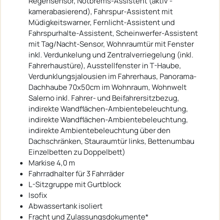
Regensensor, Notbrems-Assistent (aktiv -
kamerabasierend), Fahrspur-Assistent mit
Müdigkeitswarner, Fernlicht-Assistent und
Fahrspurhalte-Assistent, Scheinwerfer-Assistent
mit Tag/Nacht-Sensor, Wohnraumtür mit Fenster
inkl. Verdunkelung und Zentralverriegelung (inkl.
Fahrerhaustüre), Ausstellfenster in T-Haube,
Verdunklungsjalousien im Fahrerhaus, Panorama-
Dachhaube 70x50cm im Wohnraum, Wohnwelt
Salerno inkl. Fahrer- und Beifahrersitzbezug,
indirekte Wandflächen-Ambientebeleuchtung,
indirekte Wandflächen-Ambientebeleuchtung,
indirekte Ambientebeleuchtung über den
Dachschränken, Stauraumtür links, Bettenumbau
Einzelbetten zu Doppelbett)
Markise 4,0 m
Fahrradhalter für 3 Fahrräder
L-Sitzgruppe mit Gurtblock
Isofix
Abwassertank isoliert
Fracht und Zulassungsdokumente*