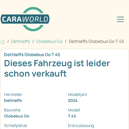
Dethleffs
Globebus Go
Dethleffs Globebus Go T 45
Dethleffs Globebus Go T 45
Dieses Fahrzeug ist leider
schon verkauft
Hersteller
Modelljahr
Dethleffs
2024
Baureihe
Modell
Globebus Go
T 45
Schlafplätze
Erstzulassung