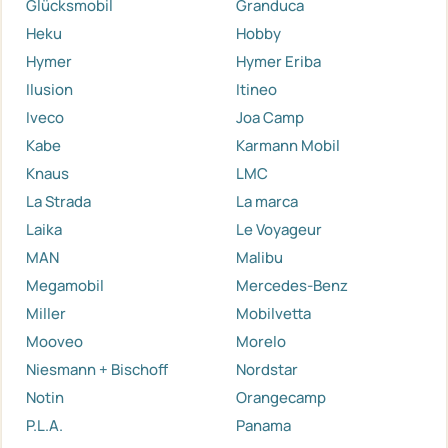
Glücksmobil
Granduca
Heku
Hobby
Hymer
Hymer Eriba
Ilusion
Itineo
Iveco
Joa Camp
Kabe
Karmann Mobil
Knaus
LMC
La Strada
La marca
Laika
Le Voyageur
MAN
Malibu
Megamobil
Mercedes-Benz
Miller
Mobilvetta
Mooveo
Morelo
Niesmann + Bischoff
Nordstar
Notin
Orangecamp
P.L.A.
Panama