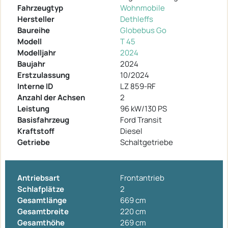
Fahrzeugtyp
Wohnmobile
Hersteller
Dethleffs
Baureihe
Globebus Go
Modell
T 45
Modelljahr
2024
Baujahr
2024
Erstzulassung
10/2024
Interne ID
LZ 859-RF
Anzahl der Achsen
2
Leistung
96 kW/130 PS
Basisfahrzeug
Ford Transit
Kraftstoff
Diesel
Getriebe
Schaltgetriebe
Antriebsart
Frontantrieb
Schlafplätze
2
Gesamtlänge
669 cm
Gesamtbreite
220 cm
Gesamthöhe
269 cm