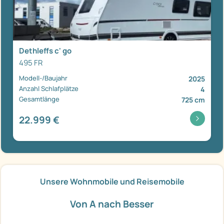
Dethleffs c' go
495 FR
Modell-/Baujahr
2025
Anzahl Schlafplätze
4
Gesamtlänge
725 cm
22.999 €
Unsere Wohnmobile und Reisemobile
Von A nach Besser