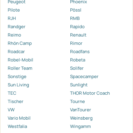
Peugeot
Phoenix
Pilote
Pössl
RJH
RMB
Randger
Rapido
Reimo
Renault
Rhön Camp
Rimor
Roadcar
Roadfans
Robel-Mobil
Robeta
Roller Team
Solifer
Sonstige
Spacecamper
Sun Living
Sunlight
TEC
THOR Motor Coach
Tischer
Tourne
VW
VanTourer
Vario Mobil
Weinsberg
Westfalia
Wingamm