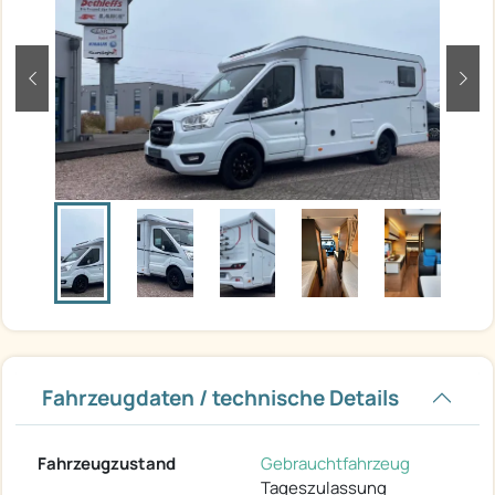
zurück
weit
Fahrzeugdaten / technische Details
Fahrzeugzustand
Gebrauchtfahrzeug
Tageszulassung