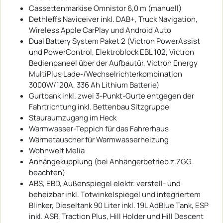
Cassettenmarkise Omnistor 6,0 m (manuell)
Dethleffs Naviceiver inkl. DAB+, Truck Navigation,
Wireless Apple CarPlay und Android Auto
Dual Battery System Paket 2 (Victron PowerAssist
und PowerControl, Elektroblock EBL 102, Victron
Bedienpaneel über der Aufbautür, Victron Energy
MultiPlus Lade-/Wechselrichterkombination
3000W/120A, 336 Ah Lithium Batterie)
Gurtbank inkl. zwei 3-Punkt-Gurte entgegen der
Fahrtrichtung inkl. Bettenbau Sitzgruppe
Stauraumzugang im Heck
Warmwasser-Teppich für das Fahrerhaus
Wärmetauscher für Warmwasserheizung
Wohnwelt Melia
Anhängekupplung (bei Anhängerbetrieb z.ZGG.
beachten)
ABS, EBD, Außenspiegel elektr. verstell- und
beheizbar inkl. Totwinkelspiegel und integriertem
Blinker, Dieseltank 90 Liter inkl. 19L AdBlue Tank, ESP
inkl. ASR, Traction Plus, Hill Holder und Hill Descent