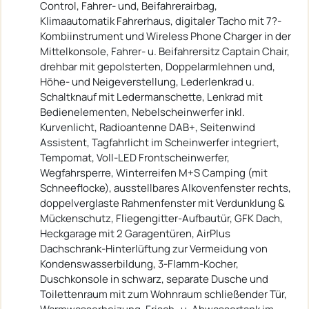
Control, Fahrer- und, Beifahrerairbag,
Klimaautomatik Fahrerhaus, digitaler Tacho mit 7?-
Kombiinstrument und Wireless Phone Charger in der
Mittelkonsole, Fahrer- u. Beifahrersitz Captain Chair,
drehbar mit gepolsterten, Doppelarmlehnen und,
Höhe- und Neigeverstellung, Lederlenkrad u.
Schaltknauf mit Ledermanschette, Lenkrad mit
Bedienelementen, Nebelscheinwerfer inkl.
Kurvenlicht, Radioantenne DAB+, Seitenwind
Assistent, Tagfahrlicht im Scheinwerfer integriert,
Tempomat, Voll-LED Frontscheinwerfer,
Wegfahrsperre, Winterreifen M+S Camping (mit
Schneeflocke), ausstellbares Alkovenfenster rechts,
doppelverglaste Rahmenfenster mit Verdunklung &
Mückenschutz, Fliegengitter-Aufbautür, GFK Dach,
Heckgarage mit 2 Garagentüren, AirPlus
Dachschrank-Hinterlüftung zur Vermeidung von
Kondenswasserbildung, 3-Flamm-Kocher,
Duschkonsole in schwarz, separate Dusche und
Toilettenraum mit zum Wohnraum schließender Tür,