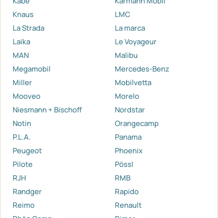
Kabe
Karmann Mobil
Knaus
LMC
La Strada
La marca
Laika
Le Voyageur
MAN
Malibu
Megamobil
Mercedes-Benz
Miller
Mobilvetta
Mooveo
Morelo
Niesmann + Bischoff
Nordstar
Notin
Orangecamp
P.L.A.
Panama
Peugeot
Phoenix
Pilote
Pössl
RJH
RMB
Randger
Rapido
Reimo
Renault