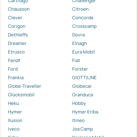
Carthago
Challenger
Chausson
Citroen
Clever
Concorde
Corigon
Crosscamp
Dethleffs
Dovra
Dreamer
Elnagh
Etrusco
Eura Mobil
Fendt
Fiat
Ford
Forster
Frankia
GIOTTILINE
Globe-Traveller
Globecar
Glücksmobil
Granduca
Heku
Hobby
Hymer
Hymer Eriba
Ilusion
Itineo
Iveco
Joa Camp