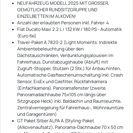
NEUFAHRZEUG MODELL 2025 MIT GROSSER,
GEMÜTLICHER RUNDSITZGRUPPE UND
EINZELBETTEN IM ALKOVEN!
Anzahl der erlaubten Personen inkl. Fahrer: 4
Fiat Ducato Maxi 2.2 L / 132 KW / 180 PS - Automatik
(Euro 6e)
Travel-Paket A 7820-2 (Light Moments: Indirekte
Ambientebeleuchtung über den
Dachstauschränken, Verdunklungsjalousien im
Fahrerhaus, Dunstabzugshaube (Abluft) mit
Zugluft-Stopper, Stützen (2 Stk.) für Anbau hinten,
Automatische Gasflaschenumschaltung inkl. Crash
Sensor, EisEx und Gasfilter, Rückfahrkamera
(Einfachkamera), Panoramafenster (zweite
Panoramadachhaube 75x105 cm längs über
Sitzgruppe Heck) inkl. Baldachin und Raumleuchte,
Zentralverriegelung für Fahrerhaus-, Wohnraumtüre
und Garagentüren)
GT Paket Silber ALPA A (Styling-Paket
(Alkovenaufsatz), Panorama-Dachhaube 70 x 50 cm