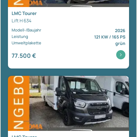
LMC Tourer
Lift H 634
Modell-/Baujahr
2026
Leistung
121 KW / 165 PS
Umweltplakette
grün
77.500 €