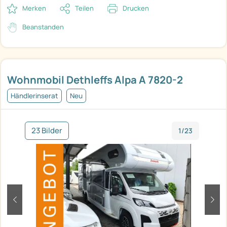
Merken
Teilen
Drucken
Beanstanden
Wohnmobil Dethleffs Alpa A 7820-2
Händlerinserat
Neu
23 Bilder
1/23
zurück
weit