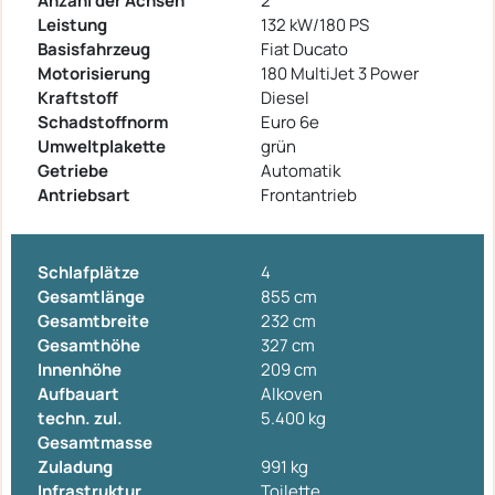
Anzahl der Achsen
2
Leistung
132 kW/180 PS
Basisfahrzeug
Fiat Ducato
Motorisierung
180 MultiJet 3 Power
Kraftstoff
Diesel
Schadstoffnorm
Euro 6e
Umweltplakette
grün
Getriebe
Automatik
Antriebsart
Frontantrieb
Schlafplätze
4
Gesamtlänge
855 cm
Gesamtbreite
232 cm
Gesamthöhe
327 cm
Innenhöhe
209 cm
Aufbauart
Alkoven
techn. zul.
5.400 kg
Gesamtmasse
Zuladung
991 kg
Infrastruktur
Toilette