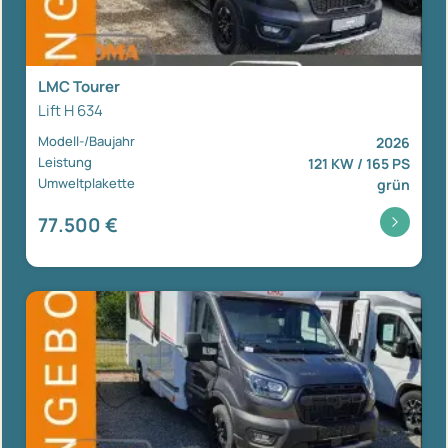
LMC Tourer
Lift H 634
Modell-/Baujahr
2026
Leistung
121 KW / 165 PS
Umweltplakette
grün
77.500 €