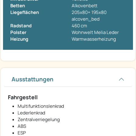
Betten
Alkovenbett
Liegeflächen
205x80+ 195x80
alcoven_bed
Radstand
460 cm
Polster
Wohnwelt Melia Leder
Heizung
Warmwasserheizung
Ausstattungen
Fahrgestell
Multifunktionslenkrad
Lederlenkrad
Zentralverriegelung
ABS
ESP