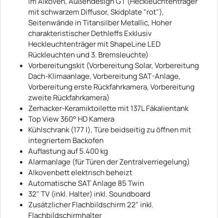
im Alkoven, Außendesign GT (Heckleuchtenträger
mit schwarzem Diffusor, Skidplate "rot"),
Seitenwände in Titansilber Metallic, Hoher
charakteristischer Dethleffs Exklusiv
Heckleuchtenträger mit ShapeLine LED
Rückleuchten und 3. Bremsleuchte)
Vorbereitungskit (Vorbereitung Solar, Vorbereitung
Dach-Klimaanlage, Vorbereitung SAT-Anlage,
Vorbereitung erste Rückfahrkamera, Vorbereitung
zweite Rückfahrkamera)
Zerhacker-Keramiktoilette mit 137L Fäkalientank
Top View 360° HD Kamera
Kühlschrank (177 l), Türe beidseitig zu öffnen mit
integriertem Backofen
Auflastung auf 5.400 kg
Alarmanlage (für Türen der Zentralverriegelung)
Alkovenbett elektrisch beheizt
Automatische SAT Anlage 85 Twin
32" TV (inkl. Halter) inkl. Soundboard
Zusätzlicher Flachbildschirm 22" inkl.
Flachbildschirmhalter