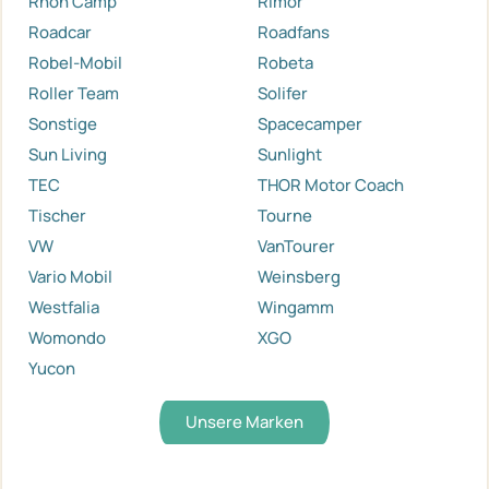
Rhön Camp
Rimor
Roadcar
Roadfans
Robel-Mobil
Robeta
Roller Team
Solifer
Sonstige
Spacecamper
Sun Living
Sunlight
TEC
THOR Motor Coach
Tischer
Tourne
VW
VanTourer
Vario Mobil
Weinsberg
Westfalia
Wingamm
Womondo
XGO
Yucon
Unsere Marken