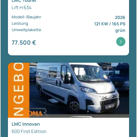
LMC Tourer
Lift H 634
Modell-/Baujahr
2026
Leistung
121 KW / 165 PS
Umweltplakette
grün
77.500 €
LMC Innovan
600 First Edition