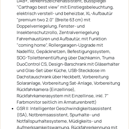
DAB+, Verkehrszeichenassistent, Busspiegel
"Carthago best view" mit Einstiegsbeleuchtung,
elektrisch verstell- und beheizbar, XL-Aufbautür
"premium two 2.0" (Breite 63 cm) mit
Doppelverriegelung, Fenster- und
Insektenschutzrollo, Zentralverriegelung
Fahrerhaustüren und Aufbautür, mit Funktion
"coming home", Rollergaragen-Upgrade mit
Nadelfilz, Gepäcknetzen, Befestigungssystem,
SOG-Toilettenentlüftung über Dachkamin, Truma
DuoControl CS, Design-Barschrank mit Gläserhalter
und Glas-Set über Küche, USB-Steckdose im
Dachstauschrank über Heckbett, Vorbereitung
Solaranlage, Vorbereitung Sat-Anlage, Vorbereitung
Rückfahrkamera (Einzellinse),
Rückfahrkamerasystem mit Einzellinse, inkl. 7"
Farbmonitor seitlich im Armaturenbrett)
GSR II: Intelligenter Geschwindigkeitsassistent
(ISA), Notbremsassistent, Spurhalte- und
Notfallspurhaltesysteme, Müdigkeits- und
Aufmerksamkeitswarnung, Rückfahrerkennung mit