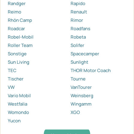
Randger
Rapido
Reimo
Renault
Rhön Camp
Rimor
Roadcar
Roadfans
Robel-Mobil
Robeta
Roller Team
Solifer
Sonstige
Spacecamper
Sun Living
Sunlight
TEC
THOR Motor Coach
Tischer
Tourne
VW
VanTourer
Vario Mobil
Weinsberg
Westfalia
Wingamm
Womondo
XGO
Yucon