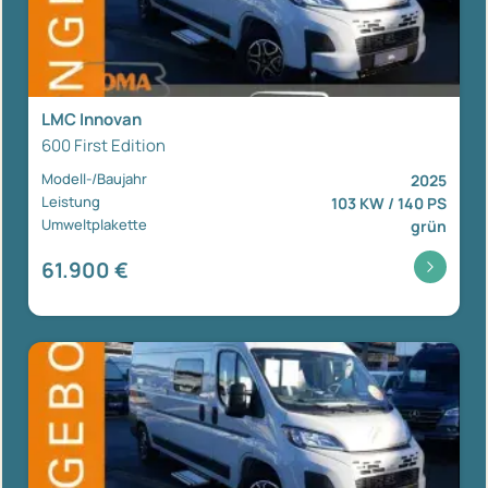
LMC Innovan
600 First Edition
Modell-/Baujahr
2025
Leistung
103 KW / 140 PS
Umweltplakette
grün
61.900 €