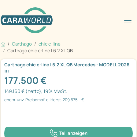
Carthago
chic c-line
Carthago chic c-line I 6.2 XL QB ...
Carthago chic c-line I 6.2 XL QB Mercedes - MODELL 2026
!!!
177.500 €
149.160 € (netto), 19% MwSt.
ehem. unv. Preisempf. d. Herst. 209.675,- €
Tel. anzeigen