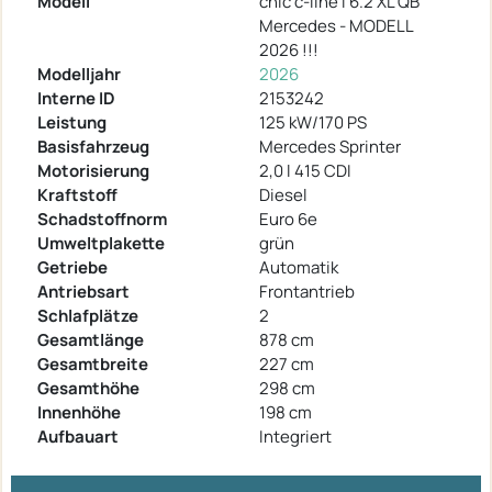
Modell
chic c-line I 6.2 XL QB
Mercedes - MODELL
2026 !!!
Modelljahr
2026
Interne ID
2153242
Leistung
125 kW/170 PS
Basisfahrzeug
Mercedes Sprinter
Motorisierung
2,0 l 415 CDI
Kraftstoff
Diesel
Schadstoffnorm
Euro 6e
Umweltplakette
grün
Getriebe
Automatik
Antriebsart
Frontantrieb
Schlafplätze
2
Gesamtlänge
878 cm
Gesamtbreite
227 cm
Gesamthöhe
298 cm
Innenhöhe
198 cm
Aufbauart
Integriert