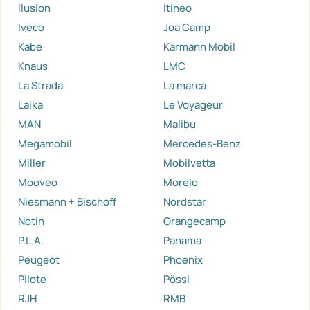
Ilusion
Itineo
Iveco
Joa Camp
Kabe
Karmann Mobil
Knaus
LMC
La Strada
La marca
Laika
Le Voyageur
MAN
Malibu
Megamobil
Mercedes-Benz
Miller
Mobilvetta
Mooveo
Morelo
Niesmann + Bischoff
Nordstar
Notin
Orangecamp
P.L.A.
Panama
Peugeot
Phoenix
Pilote
Pössl
RJH
RMB