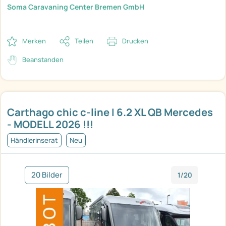
Soma Caravaning Center Bremen GmbH
Merken
Teilen
Drucken
Beanstanden
Carthago chic c-line I 6.2 XL QB Mercedes
- MODELL 2026 !!!
Händlerinserat
Neu
20 Bilder
1/20