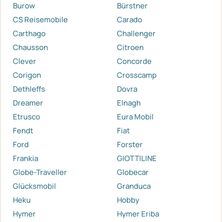
Burow
Bürstner
CS Reisemobile
Carado
Carthago
Challenger
Chausson
Citroen
Clever
Concorde
Corigon
Crosscamp
Dethleffs
Dovra
Dreamer
Elnagh
Etrusco
Eura Mobil
Fendt
Fiat
Ford
Forster
Frankia
GIOTTILINE
Globe-Traveller
Globecar
Glücksmobil
Granduca
Heku
Hobby
Hymer
Hymer Eriba