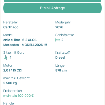
E-Mail Anfrage
Hersteller
Modelljahr
Carthago
2026
Modell
Schlafplätze
chic c-line I 6.2 XL QB
2
Mercedes - MODELL 2026 !!!
Sitze mit Gurt
Kraftstoff
4
Diesel
Motor
Länge
2,0 l 415 CDI
878 cm
max. zul. Gewicht
5.500 kg
Preisbereich
mehr als 100.000 €
Händler