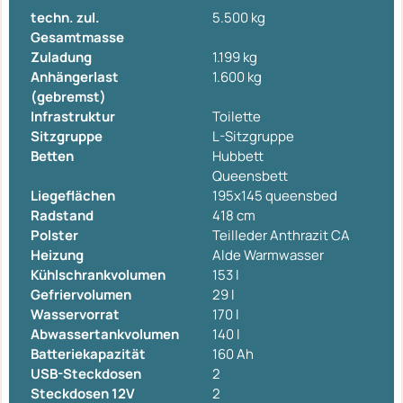
techn. zul.
5.500 kg
Gesamtmasse
Zuladung
1.199 kg
Anhängerlast
1.600 kg
(gebremst)
Infrastruktur
Toilette
Sitzgruppe
L-Sitzgruppe
Betten
Hubbett
Queensbett
Liegeflächen
195x145 queensbed
Radstand
418 cm
Polster
Teilleder Anthrazit CA
Heizung
Alde Warmwasser
Kühlschrankvolumen
153 l
Gefriervolumen
29 l
Wasservorrat
170 l
Abwassertankvolumen
140 l
Batteriekapazität
160 Ah
USB-Steckdosen
2
Steckdosen 12V
2