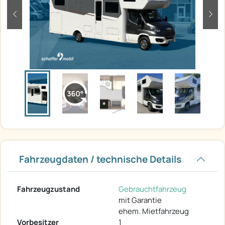
zurück
weit
Fahrzeugdaten / technische Details
Fahrzeugzustand
Gebrauchtfahrzeug
mit Garantie
ehem. Mietfahrzeug
Vorbesitzer
1