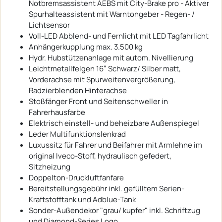
Notbremsassistent AEBS mit City-Brake pro - Aktiver
Spurhalteassistent mit Warntongeber - Regen- /
Lichtsensor
Voll-LED Abblend- und Fernlicht mit LED Tagfahrlicht
Anhängerkupplung max. 3.500 kg
Hydr. Hubstützenanlage mit autom. Nivellierung
Leichtmetallfelgen 16“ Schwarz/ Silber matt,
Vorderachse mit Spurweitenvergrößerung,
Radzierblenden Hinterachse
Stoßfänger Front und Seitenschweller in
Fahrerhausfarbe
Elektrisch einstell- und beheizbare Außenspiegel
Leder Multifunktionslenkrad
Luxussitz für Fahrer und Beifahrer mit Armlehne im
original Iveco-Stoff, hydraulisch gefedert,
Sitzheizung
Doppelton-Druckluftfanfare
Bereitstellungsgebühr inkl. gefülltem Serien-
Kraftstofftank und Adblue-Tank
Sonder-Außendekor "grau/ kupfer" inkl. Schriftzug
und Diamond-Series Logo