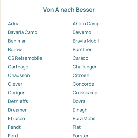
Von A nach Besser
Adria
Ahorn Camp
Bavaria Camp
Bawemo
Benimar
Bravia Mobil
Burow
Bürstner
CS Reisemobile
Carado
Carthago
Challenger
Chausson
Citroen
Clever
Concorde
Corigon
Crosscamp
Dethleffs
Dovra
Dreamer
Elnagh
Etrusco
Eura Mobil
Fendt
Fiat
Ford
Forster