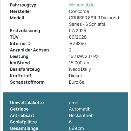
Fahrzeugtyp
Wohnmobile
Hersteller
Concorde
Modell
CRUISER 891LR Diamond
Series - 6 Schlafpl.
Erstzulassung
07/2025
TÜV
06/2028
Interne ID
#3985G
Anzahl der Achsen
2
Leistung
152 kW/207 PS
km Stand
15.000 km
Basisfahrzeug
Iveco Daily
Kraftstoff
Diesel
Schadstoffnorm
Euro 6e
Umweltplakette
grün
Getriebe
Automatik
Antriebsart
Heckantrieb
Schlafplätze
6
Gesamtlänge
899 cm