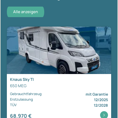
Alle anzeigen
Knaus Sky TI
650 MEG
Gebrauchtfahrzeug
mit Garantie
Erstzulassung
12/2025
TÜV
12/2028
68.970 €