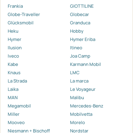
Frankia
GIOTTILINE
Globe-Traveller
Globecar
Glücksmobil
Granduca
Heku
Hobby
Hymer
Hymer Eriba
Ilusion
Itineo
Iveco
Joa Camp
Kabe
Karmann Mobil
Knaus
LMC
La Strada
La marca
Laika
Le Voyageur
MAN
Malibu
Megamobil
Mercedes-Benz
Miller
Mobilvetta
Mooveo
Morelo
Niesmann + Bischoff
Nordstar