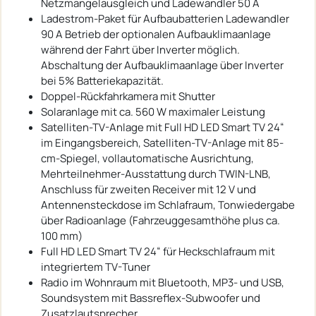
Netzmangelausgleich und Ladewandler 50 A
Ladestrom-Paket für Aufbaubatterien Ladewandler
90 A Betrieb der optionalen Aufbauklimaanlage
während der Fahrt über Inverter möglich.
Abschaltung der Aufbauklimaanlage über Inverter
bei 5% Batteriekapazität.
Doppel-Rückfahrkamera mit Shutter
Solaranlage mit ca. 560 W maximaler Leistung
Satelliten-TV-Anlage mit Full HD LED Smart TV 24“
im Eingangsbereich, Satelliten-TV-Anlage mit 85-
cm-Spiegel, vollautomatische Ausrichtung,
Mehrteilnehmer-Ausstattung durch TWIN-LNB,
Anschluss für zweiten Receiver mit 12 V und
Antennensteckdose im Schlafraum, Tonwiedergabe
über Radioanlage (Fahrzeuggesamthöhe plus ca.
100 mm)
Full HD LED Smart TV 24“ für Heckschlafraum mit
integriertem TV-Tuner
Radio im Wohnraum mit Bluetooth, MP3- und USB,
Soundsystem mit Bassreflex-Subwoofer und
Zusatzlautsprecher