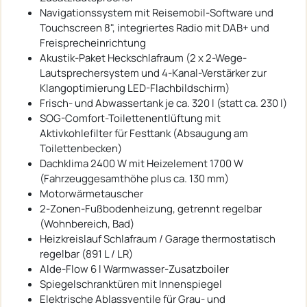
Navigationssystem mit Reisemobil-Software und
Touchscreen 8", integriertes Radio mit DAB+ und
Freisprecheinrichtung
Akustik-Paket Heckschlafraum (2 x 2-Wege-
Lautsprechersystem und 4-Kanal-Verstärker zur
Klangoptimierung LED-Flachbildschirm)
Frisch- und Abwassertank je ca. 320 l (statt ca. 230 l)
SOG-Comfort-Toilettenentlüftung mit
Aktivkohlefilter für Festtank (Absaugung am
Toilettenbecken)
Dachklima 2400 W mit Heizelement 1700 W
(Fahrzeuggesamthöhe plus ca. 130 mm)
Motorwärmetauscher
2-Zonen-Fußbodenheizung, getrennt regelbar
(Wohnbereich, Bad)
Heizkreislauf Schlafraum / Garage thermostatisch
regelbar (891 L / LR)
Alde-Flow 6 l Warmwasser-Zusatzboiler
Spiegelschranktüren mit Innenspiegel
Elektrische Ablassventile für Grau- und