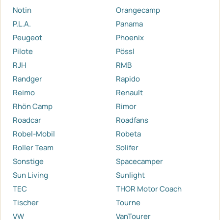
Notin
Orangecamp
P.L.A.
Panama
Peugeot
Phoenix
Pilote
Pössl
RJH
RMB
Randger
Rapido
Reimo
Renault
Rhön Camp
Rimor
Roadcar
Roadfans
Robel-Mobil
Robeta
Roller Team
Solifer
Sonstige
Spacecamper
Sun Living
Sunlight
TEC
THOR Motor Coach
Tischer
Tourne
VW
VanTourer