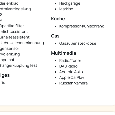
derlenkrad
Heckgarage
ntralverriegelung
Markise
S
Küche
P
ßpartikelfilter
Kompressor-Kühlschrank
rnlichtassistent
Gas
urhalteassistent
rkehrszeichenerkennung
Gasaußensteckdose
gensensor
Multimedia
rvolenkung
mpomat
Radio/Tuner
hängerkupplung fest
DAB Radio
Android Auto
iges
Apple CarPlay
fix
Rückfahrkamera