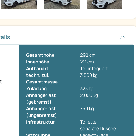
ails
Gesamthöhe
292 cm
Innenhöhe
211 cm
Aufbauart
Teilintegriert
techn. zul.
3.500 kg
30
Gesamtmasse
Zuladung
323 kg
Anhängerlast
2.000 kg
(gebremst)
Anhängerlast
750 kg
(ungebremst)
Infrastruktur
Toilette
separate Dusche
Sitzgruppe
Face-to-Face