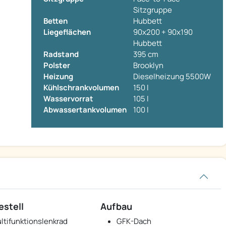
Sitzgruppe
Betten
Hubbett
Liegeflächen
90x200 + 90x190
Hubbett
Radstand
395 cm
Polster
Brooklyn
Heizung
Dieselheizung 5500W
Kühlschrankvolumen
150 l
Wasservorrat
105 l
Abwassertankvolumen
100 l
estell
Aufbau
ltifunktionslenkrad
GFK-Dach