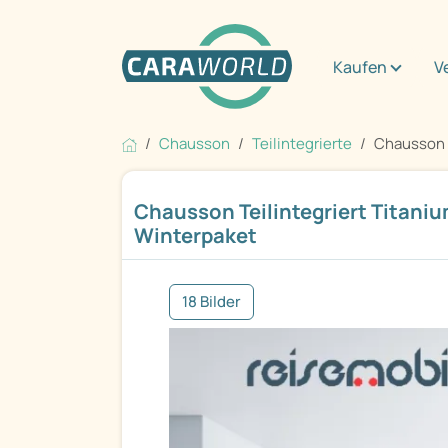
Kaufen
V
Chausson
Teilintegrierte
Chausson T
Chausson Teilintegriert Titaniu
Winterpaket
18 Bilder