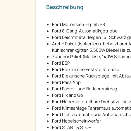
Beschreibung
Ford Motorisierung 165 PS
Ford 8-Gang-Automatikgetriebe
Ford Leichtmetallfelgen 16´ Schwarz g
Arctic Paket (Isolierter u. beheizbare
Kühlschrankgitter, 5.500W Diesel Hei
Zubehör Paket (Markise, 140W Solarmod
Ford ESP
Ford Elektrische Feststellbremse
Ford Elektrische Rückspiegel mit Abta
Ford Pass App
Ford Fahrer- und Beifahrerairbag
Ford Fix and Go
Ford Höhenverstellbare Drehsitze mit
Ford Klimaanlage Fahrerhaus automati
Ford Lichtautomatik und Automatisch
Ford Nebelscheinwerfer
Ford START & STOP