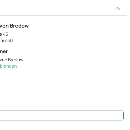
 von Bredow
e 45
Kassel)
ner
o-von Bredow
inblenden
e