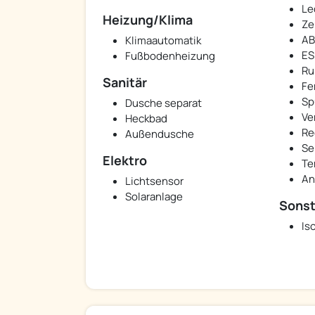
Le
Heizung/Klima
Ze
AB
Klimaautomatik
ES
Fußbodenheizung
Ru
Sanitär
Fe
Sp
Dusche separat
Ve
Heckbad
Re
Außendusche
Se
Elektro
Te
An
Lichtsensor
Solaranlage
Sonst
Iso