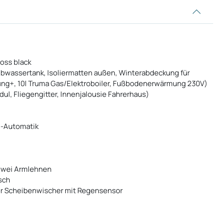
loss black
r Abwassertank, Isoliermatten außen, Winterabdeckung für
zung+, 10l Truma Gas/Elektroboiler, Fußbodenerwärmung 230V)
ul, Fliegengitter, Innenjalousie Fahrerhaus)
u-Automatik
 zwei Armlehnen
sch
er Scheibenwischer mit Regensensor