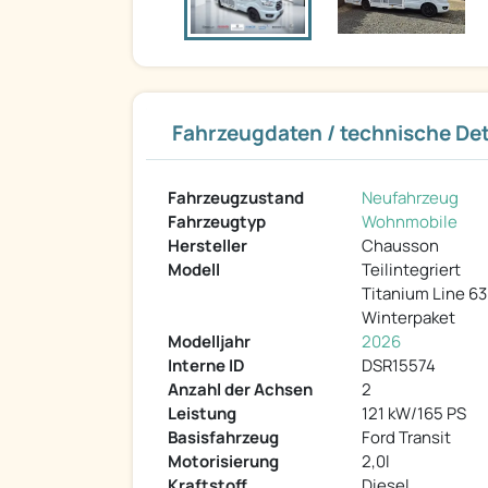
Fahrzeugdaten / technische Det
Fahrzeugzustand
Neufahrzeug
Fahrzeugtyp
Wohnmobile
Hersteller
Chausson
Modell
Teilintegriert
Titanium Line 6
Winterpaket
Modelljahr
2026
Interne ID
DSR15574
Anzahl der Achsen
2
Leistung
121 kW/165 PS
Basisfahrzeug
Ford Transit
Motorisierung
2,0l
Kraftstoff
Diesel