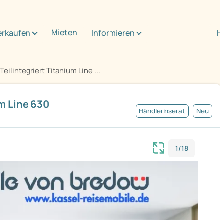
Mieten
erkaufen
Informieren
eilintegriert Titanium Line ...
m Line 630
Händlerinserat
Neu
1/18