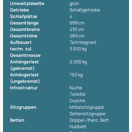
Umweltplakette
grün
Getriebe
Schaltgetriebe
Schlafplätze
4
Gesamtlänge
699 cm
Gesamtbreite
230 cm
Gesamthöhe
289 cm
Aufbauart
Teilintegriert
techn. zul.
3.500 kg
Gesamtmasse
Anhängerlast
2.000 kg
(gebremst)
Anhängerlast
750 kg
(ungebremst)
Infrastruktur
Küche
Toilette
Dusche
Sitzgruppen
Mittelsitzgruppe
Seitensitzgruppe
Betten
Doppel-/franz. Bett
Hubbett