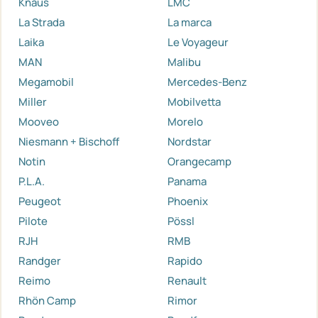
Knaus
LMC
La Strada
La marca
Laika
Le Voyageur
MAN
Malibu
Megamobil
Mercedes-Benz
Miller
Mobilvetta
Mooveo
Morelo
Niesmann + Bischoff
Nordstar
Notin
Orangecamp
P.L.A.
Panama
Peugeot
Phoenix
Pilote
Pössl
RJH
RMB
Randger
Rapido
Reimo
Renault
Rhön Camp
Rimor