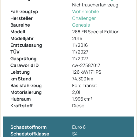
Nichtraucherfahrzeug
Fahrzeugtyp
Wohnmobile
Hersteller
Challenger
Baureihe
Genesis
Modell
288 EB Special Edition
Modelljahr
2016
Erstzulassung
11/2016
TÜV
11/2027
Gasprüfung
11/2027
Caraworld ID
cw-27587017
Leistung
126 kW/171 PS
km Stand
74.300 km
Basisfahrzeug
Ford Transit
Motorisierung
2,0l
Hubraum
1.996 cm³
Kraftstoff
Diesel
Schadstoffnorm
Euro 6
Schadstoffklasse
S4