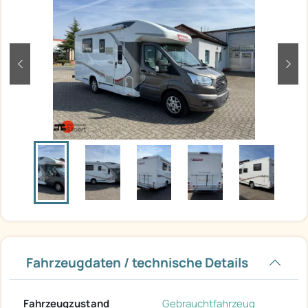
zurück
weit
Fahrzeugdaten / technische Details
Fahrzeugzustand
Gebrauchtfahrzeug