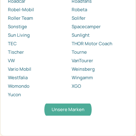
Roadcar
Roadfans
Robel-Mobil
Robeta
Roller Team
Solifer
Sonstige
Spacecamper
Sun Living
Sunlight
TEC
THOR Motor Coach
Tischer
Tourne
VW
VanTourer
Vario Mobil
Weinsberg
Westfalia
Wingamm
Womondo
XGO
Yucon
Unsere Marken