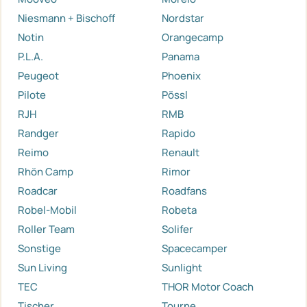
Niesmann + Bischoff
Nordstar
Notin
Orangecamp
P.L.A.
Panama
Peugeot
Phoenix
Pilote
Pössl
RJH
RMB
Randger
Rapido
Reimo
Renault
Rhön Camp
Rimor
Roadcar
Roadfans
Robel-Mobil
Robeta
Roller Team
Solifer
Sonstige
Spacecamper
Sun Living
Sunlight
TEC
THOR Motor Coach
Tischer
Tourne