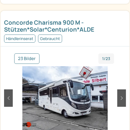
Concorde Charisma 900 M -
Stützen*Solar*Centurion*ALDE
Händlerinserat
Gebraucht
23 Bilder
1/23
zurück
weit