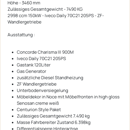
Höhe - 3460 mm
Zulässiges Gesamtgewicht - 7490 KG
2998 ccm 150kW - Iveco Daily 70C21 205PS - ZF-
Wandlergetriebe
Ausstattung :
Concorde Charisma III 900M
Iveco Daily 70C21 205PS
Gastank 120Liter
Gas Generator
zusätzliche Diesel Standheizung
ZF Wandlergetriebe
Unterbodenversiegelung
Möbeldekor in Noce mit Möbelfronten in high gloss
Senosan creme weiß
Centurion Style Paket
Zulässiges Gesamtgewicht 7.490 kg
Masse Fahrbereiter Zustand 6.398kg
Differentialsperre Hinterachse