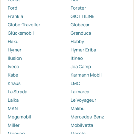
Ford
Forster
Frankia
GIOTTILINE
Globe-Traveller
Globecar
Glücksmobil
Granduca
Heku
Hobby
Hymer
Hymer Eriba
Ilusion
Itineo
Iveco
Joa Camp
Kabe
Karmann Mobil
Knaus
LMC
La Strada
La marca
Laika
Le Voyageur
MAN
Malibu
Megamobil
Mercedes-Benz
Miller
Mobilvetta
Mooveo
Morelo