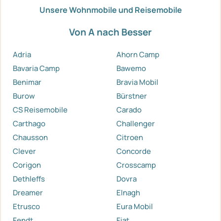
Unsere Wohnmobile und Reisemobile
Von A nach Besser
Adria
Ahorn Camp
Bavaria Camp
Bawemo
Benimar
Bravia Mobil
Burow
Bürstner
CS Reisemobile
Carado
Carthago
Challenger
Chausson
Citroen
Clever
Concorde
Corigon
Crosscamp
Dethleffs
Dovra
Dreamer
Elnagh
Etrusco
Eura Mobil
Fendt
Fiat