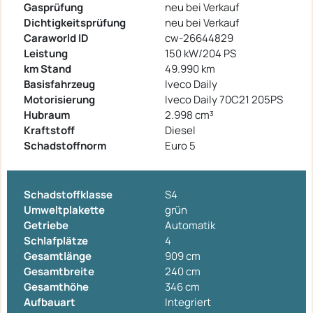
Gasprüfung
neu bei Verkauf
Dichtigkeitsprüfung
neu bei Verkauf
Caraworld ID
cw-26644829
Leistung
150 kW/204 PS
km Stand
49.990 km
Basisfahrzeug
Iveco Daily
Motorisierung
Iveco Daily 70C21 205PS
Hubraum
2.998 cm³
Kraftstoff
Diesel
Schadstoffnorm
Euro 5
Schadstoffklasse
S4
Umweltplakette
grün
Getriebe
Automatik
Schlafplätze
4
Gesamtlänge
909 cm
Gesamtbreite
240 cm
Gesamthöhe
346 cm
Aufbauart
Integriert