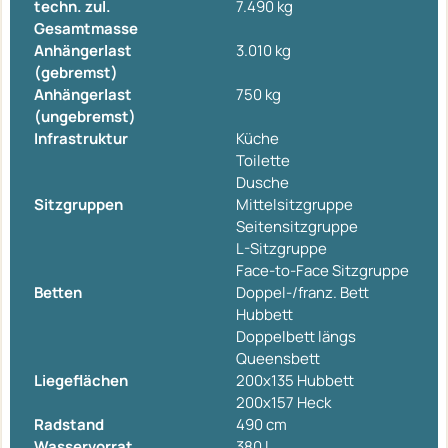
techn. zul.
7.490 kg
Gesamtmasse
Anhängerlast
3.010 kg
(gebremst)
Anhängerlast
750 kg
(ungebremst)
Infrastruktur
Küche
Toilette
Dusche
Sitzgruppen
Mittelsitzgruppe
Seitensitzgruppe
L-Sitzgruppe
Face-to-Face Sitzgruppe
Betten
Doppel-/franz. Bett
Hubbett
Doppelbett längs
Queensbett
Liegeflächen
200x135 Hubbett
200x157 Heck
Radstand
490 cm
Wasservorrat
380 l