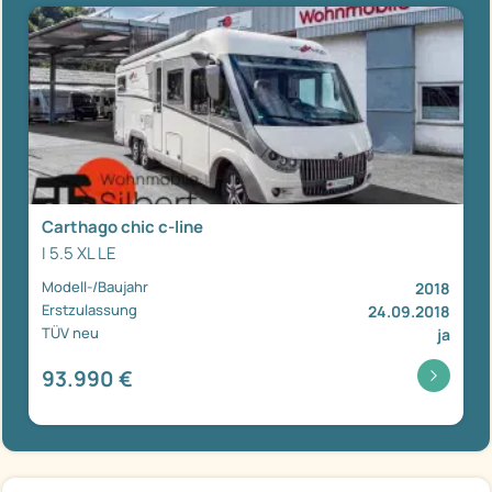
Carthago chic c-line
I 5.5 XL LE
Modell-/Baujahr
2018
Erstzulassung
24.09.2018
TÜV neu
ja
93.990 €