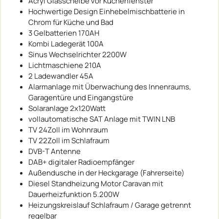
Acryl Glasscheibe vor Küchenfenster
Hochwertige Design Einhebelmischbatterie in
Chrom für Küche und Bad
3 Gelbatterien 170AH
Kombi Ladegerät 100A
Sinus Wechselrichter 2200W
Lichtmaschiene 210A
2 Ladewandler 45A
Alarmanlage mit Überwachung des Innenraums,
Garagentüre und Eingangstüre
Solaranlage 2x120Watt
vollautomatische SAT Anlage mit TWIN LNB
TV 24Zoll im Wohnraum
TV 22Zoll im Schlafraum
DVB-T Antenne
DAB+ digitaler Radioempfänger
Außendusche in der Heckgarage (Fahrerseite)
Diesel Standheizung Motor Caravan mit
Dauerheizfunktion 5.200W
Heizungskreislauf Schlafraum / Garage getrennt
regelbar