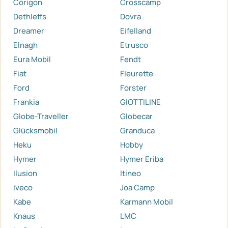
Corigon
Crosscamp
Dethleffs
Dovra
Dreamer
Eifelland
Elnagh
Etrusco
Eura Mobil
Fendt
Fiat
Fleurette
Ford
Forster
Frankia
GIOTTILINE
Globe-Traveller
Globecar
Glücksmobil
Granduca
Heku
Hobby
Hymer
Hymer Eriba
Ilusion
Itineo
Iveco
Joa Camp
Kabe
Karmann Mobil
Knaus
LMC