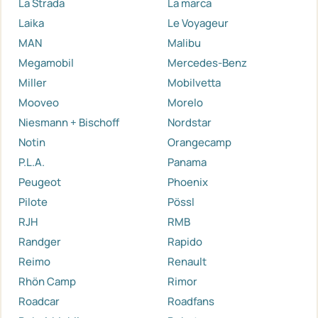
La Strada
La marca
Laika
Le Voyageur
MAN
Malibu
Megamobil
Mercedes-Benz
Miller
Mobilvetta
Mooveo
Morelo
Niesmann + Bischoff
Nordstar
Notin
Orangecamp
P.L.A.
Panama
Peugeot
Phoenix
Pilote
Pössl
RJH
RMB
Randger
Rapido
Reimo
Renault
Rhön Camp
Rimor
Roadcar
Roadfans