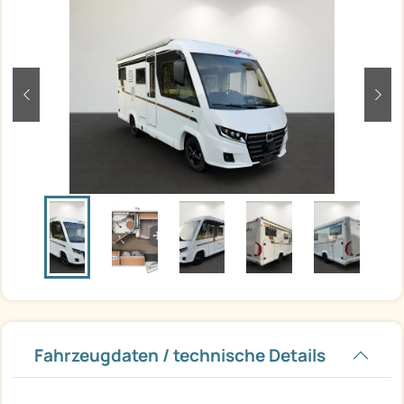
zurück
weit
Fahrzeugdaten / technische Details