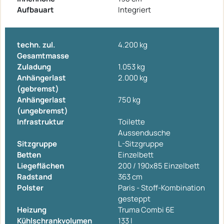
Aufbauart
Integriert
techn. zul.
4.200 kg
Gesamtmasse
Zuladung
1.053 kg
Anhängerlast
2.000 kg
(gebremst)
Anhängerlast
750 kg
(ungebremst)
Infrastruktur
Toilette
Aussendusche
Sitzgruppe
L-Sitzgruppe
Betten
Einzelbett
Liegeflächen
200 / 190x85 Einzelbett
Radstand
363 cm
Polster
Paris - Stoff-Kombination
gesteppt
Heizung
Truma Combi 6E
Kühlschrankvolumen
133 l