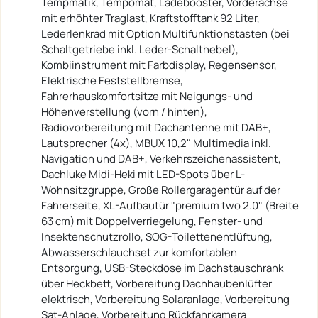
Tempmatik, Tempomat, Ladebooster, Vorderachse
mit erhöhter Traglast, Kraftstofftank 92 Liter,
Lederlenkrad mit Option Multifunktionstasten (bei
Schaltgetriebe inkl. Leder-Schalthebel),
Kombiinstrument mit Farbdisplay, Regensensor,
Elektrische Feststellbremse,
Fahrerhauskomfortsitze mit Neigungs- und
Höhenverstellung (vorn / hinten),
Radiovorbereitung mit Dachantenne mit DAB+,
Lautsprecher (4x), MBUX 10,2" Multimedia inkl.
Navigation und DAB+, Verkehrszeichenassistent,
Dachluke Midi-Heki mit LED-Spots über L-
Wohnsitzgruppe, Große Rollergaragentür auf der
Fahrerseite, XL-Aufbautür "premium two 2.0" (Breite
63 cm) mit Doppelverriegelung, Fenster- und
Insektenschutzrollo, SOG-Toilettenentlüftung,
Abwasserschlauchset zur komfortablen
Entsorgung, USB-Steckdose im Dachstauschrank
über Heckbett, Vorbereitung Dachhaubenlüfter
elektrisch, Vorbereitung Solaranlage, Vorbereitung
Sat-Anlage, Vorbereitung Rückfahrkamera