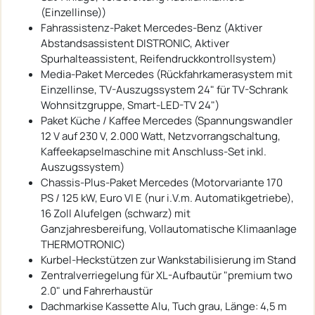
(Einzellinse))
Fahrassistenz-Paket Mercedes-Benz (Aktiver
Abstandsassistent DISTRONIC, Aktiver
Spurhalteassistent, Reifendruckkontrollsystem)
Media-Paket Mercedes (Rückfahrkamerasystem mit
Einzellinse, TV-Auszugssystem 24" für TV-Schrank
Wohnsitzgruppe, Smart-LED-TV 24")
Paket Küche / Kaffee Mercedes (Spannungswandler
12 V auf 230 V, 2.000 Watt, Netzvorrangschaltung,
Kaffeekapselmaschine mit Anschluss-Set inkl.
Auszugssystem)
Chassis-Plus-Paket Mercedes (Motorvariante 170
PS / 125 kW, Euro VI E (nur i.V.m. Automatikgetriebe),
16 Zoll Alufelgen (schwarz) mit
Ganzjahresbereifung, Vollautomatische Klimaanlage
THERMOTRONIC)
Kurbel-Heckstützen zur Wankstabilisierung im Stand
Zentralverriegelung für XL-Aufbautür "premium two
2.0" und Fahrerhaustür
Dachmarkise Kassette Alu, Tuch grau, Länge: 4,5 m