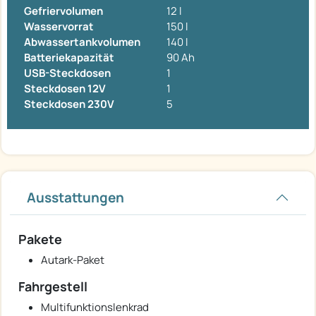
Gefriervolumen
12 l
Wasservorrat
150 l
Abwassertankvolumen
140 l
Batteriekapazität
90 Ah
USB-Steckdosen
1
Steckdosen 12V
1
Steckdosen 230V
5
Ausstattungen
Pakete
Autark-Paket
Fahrgestell
Multifunktionslenkrad