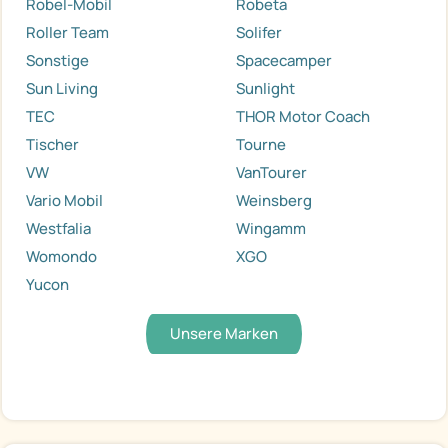
Robel-Mobil
Robeta
Roller Team
Solifer
Sonstige
Spacecamper
Sun Living
Sunlight
TEC
THOR Motor Coach
Tischer
Tourne
VW
VanTourer
Vario Mobil
Weinsberg
Westfalia
Wingamm
Womondo
XGO
Yucon
Unsere Marken