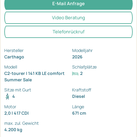
E-Mail Anfrage
Video Beratung
Telefonrückruf
Hersteller
Modelljahr
Carthago
2026
Modell
Schlafplätze
C2-tourer I 141 KB LE comfort
2
Summer Sale
Sitze mit Gurt
Kraftstoff
4
Diesel
Motor
Länge
2,0 l 417 CDI
671 cm
max. zul. Gewicht
4.200 kg