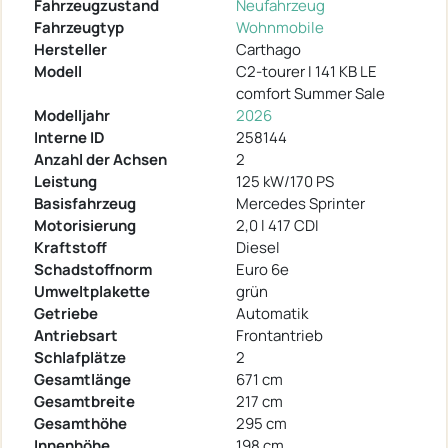
Fahrzeugzustand
Neufahrzeug
Fahrzeugtyp
Wohnmobile
Hersteller
Carthago
Modell
C2-tourer I 141 KB LE
comfort Summer Sale
Modelljahr
2026
Interne ID
258144
Anzahl der Achsen
2
Leistung
125 kW/170 PS
Basisfahrzeug
Mercedes Sprinter
Motorisierung
2,0 l 417 CDI
Kraftstoff
Diesel
Schadstoffnorm
Euro 6e
Umweltplakette
grün
Getriebe
Automatik
Antriebsart
Frontantrieb
Schlafplätze
2
Gesamtlänge
671 cm
Gesamtbreite
217 cm
Gesamthöhe
295 cm
Innenhöhe
198 cm