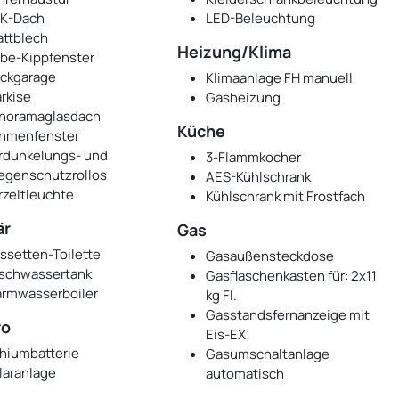
K-Dach
LED-Beleuchtung
attblech
Heizung/Klima
be-Kippfenster
ckgarage
Klimaanlage FH manuell
rkise
Gasheizung
noramaglasdach
Küche
hmenfenster
rdunkelungs- und
3-Flammkocher
iegenschutzrollos
AES-Kühlschrank
rzeltleuchte
Kühlschrank mit Frostfach
är
Gas
ssetten-Toilette
Gasaußensteckdose
ischwassertank
Gasflaschenkasten für: 2x11
rmwasserboiler
kg Fl.
Gasstandsfernanzeige mit
ro
Eis-EX
thiumbatterie
Gasumschaltanlage
laranlage
automatisch