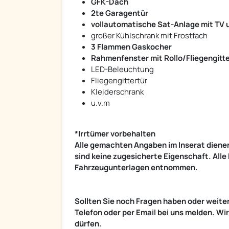
GFK-Dach
2te Garagentür
vollautomatische Sat-Anlage mit TV 
großer Kühlschrank mit Frostfach
3 Flammen Gaskocher
Rahmenfenster mit Rollo/Fliegengitt
LED-Beleuchtung
Fliegengittertür
Kleiderschrank
u.v.m
*Irrtümer vorbehalten
Alle gemachten Angaben im Inserat dienen
sind keine zugesicherte Eigenschaft. Al
Fahrzeugunterlagen entnommen.
Sollten Sie noch Fragen haben oder weiter
Telefon oder per Email bei uns melden. Wi
dürfen.