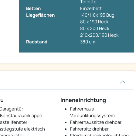
Toilette
Betten
Einzelbett
Liegeflächen
140/110x195 Bug
80 x 190 Heck
80 x 200 Heck
210x200/190 Heck
Radstand
380 cm
au
Inneneinrichtung
 Garagentür
Fahrerhaus-
ßenstauraumklappe
Verdunklungssystem
sstellfenster
Fahrerhaussitze drehbar
nstiegstufe elektrisch
Fahrersitz drehbar
hrerhaustür
Kleiderschrankbeleuchtung