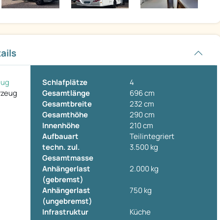
ails
eug
Schlafplätze
4
rzeug
Gesamtlänge
696 cm
Gesamtbreite
232 cm
Gesamthöhe
290 cm
Innenhöhe
210 cm
Aufbauart
Teilintegriert
techn. zul.
3.500 kg
Gesamtmasse
Anhängerlast
2.000 kg
(gebremst)
Anhängerlast
750 kg
(ungebremst)
Infrastruktur
Küche