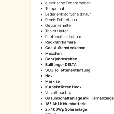
elektrische Fensterheber
Tempomat
Lederlenkrad/Schaltknauf
Remis Fahrerhaus
Getränkehalter
Tablet Halter
Pilotensitze drehbar
Rückfahrkamera
Gas-Außensteckdose
MaxxFan
Ganzjahresreifen
Bullfänger DELTA
SOG Toilettenentlüftung
Navi
Markise
Kurbelstützen Heck
Vorzeltleuchte
Gasumschaltanlage inkl. Fernanzeige
185 Ah Lithiumbatterie
2 x 100Wp Solaranlage