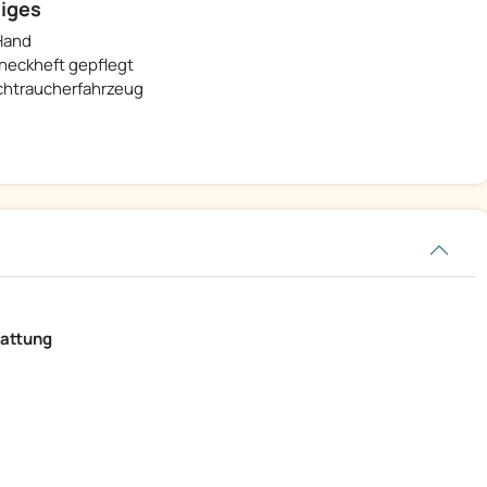
iges
 Hand
heckheft gepflegt
chtraucherfahrzeug
tattung