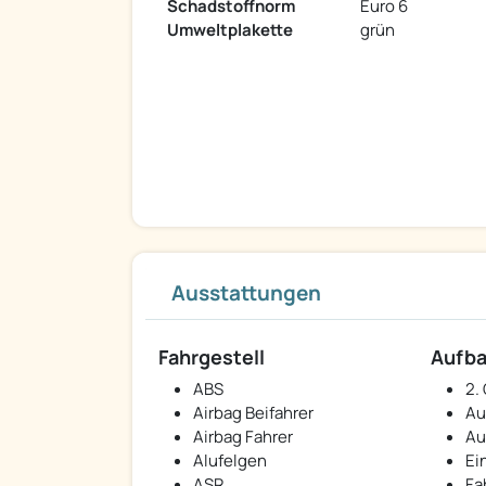
Schadstoffnorm
Euro 6
Umweltplakette
grün
Ausstattungen
Fahrgestell
Aufb
ABS
2.
Airbag Beifahrer
Au
Airbag Fahrer
Au
Alufelgen
Ei
ASR
Fa