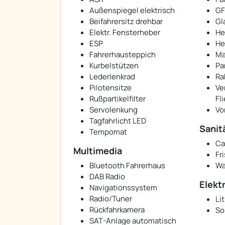
Außenspiegel elektrisch
GF
Beifahrersitz drehbar
Gl
Elektr. Fensterheber
He
ESP
He
Fahrerhausteppich
Ma
Kurbelstützen
Pa
Lederlenkrad
Ra
Pilotensitze
Ve
Rußpartikelfilter
Fl
Servolenkung
Vo
Tagfahrlicht LED
Sanit
Tempomat
Ca
Multimedia
Fr
Bluetooth Fahrerhaus
Wa
DAB Radio
Elekt
Navigationssystem
Radio/Tuner
Li
Rückfahrkamera
So
SAT-Anlage automatisch