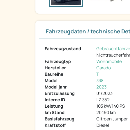
Fahrzeugdaten / technische Det
Fahrzeugzustand
Gebrauchtfahrz
Nichtraucherfah
Fahrzeugtyp
Wohnmobile
Hersteller
Carado
Baureihe
T
Modell
338
Modelljahr
2023
Erstzulassung
01/2023
Interne ID
LZ 352
Leistung
103 kW/140 PS
km Stand
20.190 km
Basisfahrzeug
Citroen Jumper
Kraftstoff
Diesel