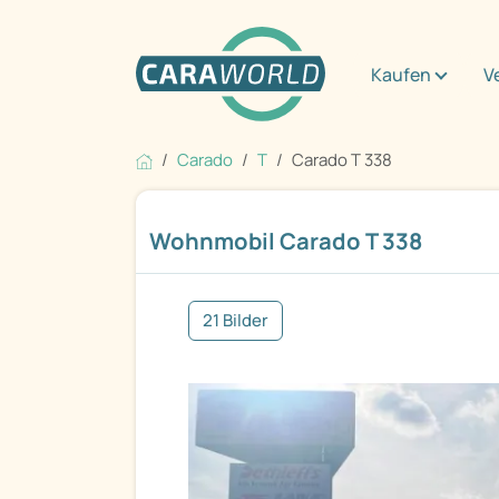
Kaufen
V
Carado
T
Carado T 338
Wohnmobil Carado T 338
21 Bilder