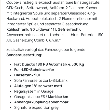
Coupe-Einstieg, Elektrisch ausfahrbare Einstiegsstufe,
GFK-Dach, -Seitenwand, -Vollform-2 Flammen-Kocher
mit integrierter Spüle und separater Glasabdeckung-
Heckwand, Hubbett elektrisch, 2 Flammen-Kocher mit
integrierter Spüle und separater Glasabdeckung,
Kühlschrank, 90 L (davon 11 L Gefrierfach),
Abwassertank isoliert und beheizt, Lithium-Batterie - 150
Ah, Gasheizung Combi 6 u.v.m.*
zusätzlich verfügt das Fahrzeug über folgende
Sonderausstattung
:
Fiat Duacto 180 PS Automatik 4.500 Kg
Full-LED-Scheinwerfer
Dieseltank 90l
Sofa Fahrerseite zur L-Sitzbank
Alufelgen 18“ schwarz matt
Regalsystem in Garage
Garagenklappe FS /
Markise 4m
Anhängerkupplung abnehmbar
Signature expedition grey