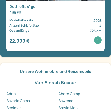
Dethleffs c' go
495 FR
Modell-/Baujahr
2025
Anzahl Schlafplätze
4
Gesamtlänge
725 cm
22.999 €
Unsere Wohnmobile und Reisemobile
Von A nach Besser
Adria
Ahorn Camp
Bavaria Camp
Bawemo
Benimar
Bravia Mobil