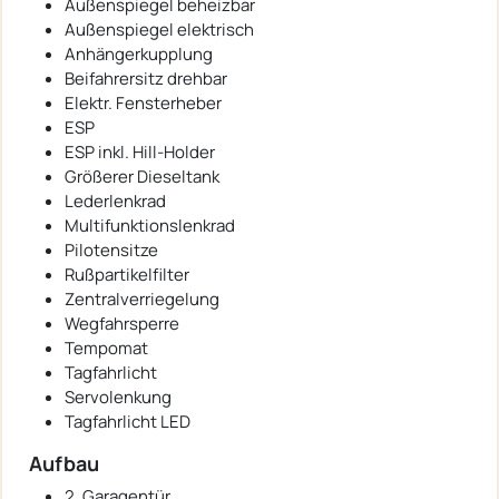
Außenspiegel beheizbar
Außenspiegel elektrisch
Anhängerkupplung
Beifahrersitz drehbar
Elektr. Fensterheber
ESP
ESP inkl. Hill-Holder
Größerer Dieseltank
Lederlenkrad
Multifunktionslenkrad
Pilotensitze
Rußpartikelfilter
Zentralverriegelung
Wegfahrsperre
Tempomat
Tagfahrlicht
Servolenkung
Tagfahrlicht LED
Aufbau
2. Garagentür