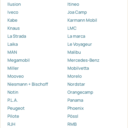
Ilusion
Itineo
Iveco
Joa Camp
Kabe
Karmann Mobil
Knaus
LMC
La Strada
La marca
Laika
Le Voyageur
MAN
Malibu
Megamobil
Mercedes-Benz
Miller
Mobilvetta
Mooveo
Morelo
Niesmann + Bischoff
Nordstar
Notin
Orangecamp
P.L.A.
Panama
Peugeot
Phoenix
Pilote
Pössl
RJH
RMB