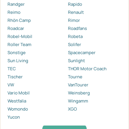
Randger
Rapido
Reimo
Renault
Rhön Camp
Rimor
Roadcar
Roadfans
Robel-Mobil
Robeta
Roller Team
Solifer
Sonstige
Spacecamper
Sun Living
Sunlight
TEC
THOR Motor Coach
Tischer
Tourne
VW
VanTourer
Vario Mobil
Weinsberg
Westfalia
Wingamm
Womondo
XGO
Yucon