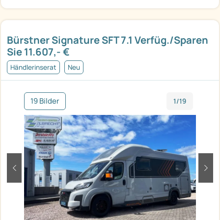
Bürstner Signature SFT 7.1 Verfüg./Sparen
Sie 11.607,- €
Händlerinserat
Neu
19 Bilder
1/19
zurück
weit