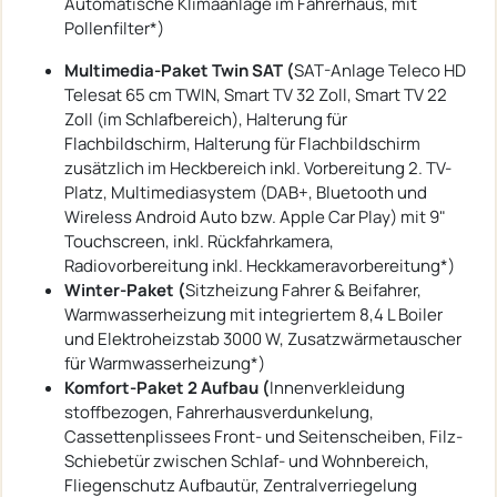
Automatische Klimaanlage im Fahrerhaus, mit
Pollenfilter*)
Multimedia-Paket Twin SAT (
SAT-Anlage Teleco HD
Telesat 65 cm TWIN, Smart TV 32 Zoll, Smart TV 22
Zoll (im Schlafbereich), Halterung für
Flachbildschirm, Halterung für Flachbildschirm
zusätzlich im Heckbereich inkl. Vorbereitung 2. TV-
Platz, Multimediasystem (DAB+, Bluetooth und
Wireless Android Auto bzw. Apple Car Play) mit 9"
Touchscreen, inkl. Rückfahrkamera,
Radiovorbereitung inkl. Heckkameravorbereitung*)
Winter-Paket (
Sitzheizung Fahrer & Beifahrer,
Warmwasserheizung mit integriertem 8,4 L Boiler
und Elektroheizstab 3000 W, Zusatzwärmetauscher
für Warmwasserheizung*)
Komfort-Paket 2 Aufbau (
Innenverkleidung
stoffbezogen, Fahrerhausverdunkelung,
Cassettenplissees Front- und Seitenscheiben, Filz-
Schiebetür zwischen Schlaf- und Wohnbereich,
Fliegenschutz Aufbautür, Zentralverriegelung