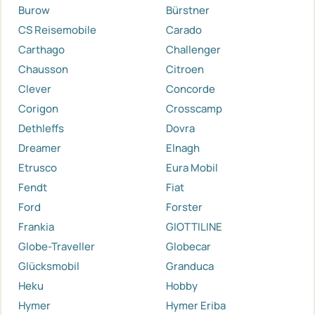
Burow
Bürstner
CS Reisemobile
Carado
Carthago
Challenger
Chausson
Citroen
Clever
Concorde
Corigon
Crosscamp
Dethleffs
Dovra
Dreamer
Elnagh
Etrusco
Eura Mobil
Fendt
Fiat
Ford
Forster
Frankia
GIOTTILINE
Globe-Traveller
Globecar
Glücksmobil
Granduca
Heku
Hobby
Hymer
Hymer Eriba