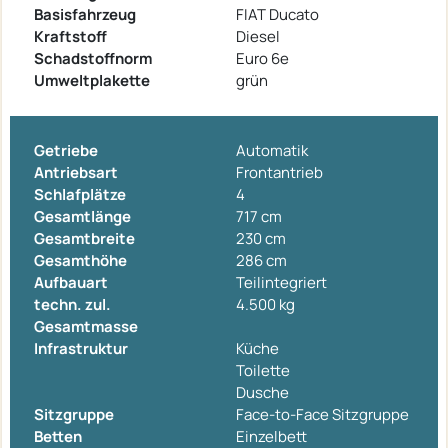
Basisfahrzeug
FIAT Ducato
Kraftstoff
Diesel
Schadstoffnorm
Euro 6e
Umweltplakette
grün
Getriebe
Automatik
Antriebsart
Frontantrieb
Schlafplätze
4
Gesamtlänge
717 cm
Gesamtbreite
230 cm
Gesamthöhe
286 cm
Aufbauart
Teilintegriert
techn. zul.
4.500 kg
Gesamtmasse
Infrastruktur
Küche
Toilette
Dusche
Sitzgruppe
Face-to-Face Sitzgruppe
Betten
Einzelbett