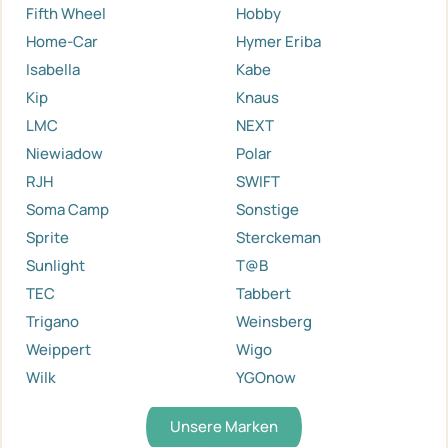
Fifth Wheel
Hobby
Home-Car
Hymer Eriba
Isabella
Kabe
Kip
Knaus
LMC
NEXT
Niewiadow
Polar
RJH
SWIFT
Soma Camp
Sonstige
Sprite
Sterckeman
Sunlight
T@B
TEC
Tabbert
Trigano
Weinsberg
Weippert
Wigo
Wilk
YGOnow
Unsere Marken