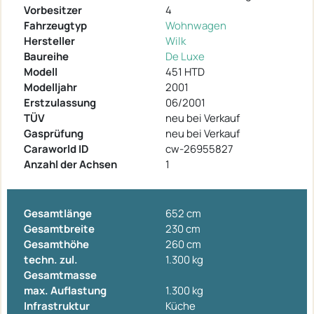
Vorbesitzer
4
Fahrzeugtyp
Wohnwagen
Hersteller
Wilk
Baureihe
De Luxe
Modell
451 HTD
Modelljahr
2001
Erstzulassung
06/2001
TÜV
neu bei Verkauf
Gasprüfung
neu bei Verkauf
Caraworld ID
cw-26955827
Anzahl der Achsen
1
Gesamtlänge
652 cm
Gesamtbreite
230 cm
Gesamthöhe
260 cm
techn. zul.
1.300 kg
Gesamtmasse
max. Auflastung
1.300 kg
Infrastruktur
Küche