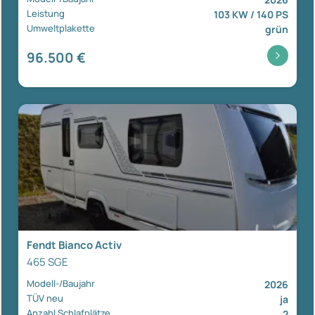
Leistung
103 KW / 140 PS
Umweltplakette
grün
96.500 €
Fendt Bianco Activ
465 SGE
Modell-/Baujahr
2026
TÜV neu
ja
Anzahl Schlafplätze
2