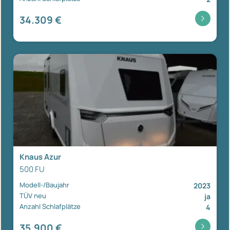
34.309 €
Knaus Azur
500 FU
Modell-/Baujahr
2023
TÜV neu
ja
Anzahl Schlafplätze
4
35.900 €