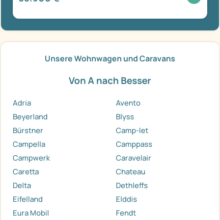
Unsere Wohnwagen und Caravans
Von A nach Besser
Adria
Avento
Beyerland
Blyss
Bürstner
Camp-let
Campella
Camppass
Campwerk
Caravelair
Caretta
Chateau
Delta
Dethleffs
Eifelland
Elddis
Eura Mobil
Fendt