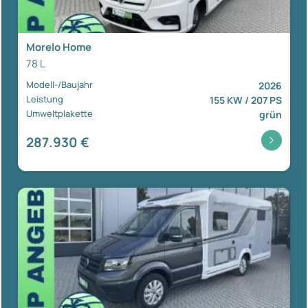
Morelo Home
78 L
Modell-/Baujahr
2026
Leistung
155 KW / 207 PS
Umweltplakette
grün
287.930 €