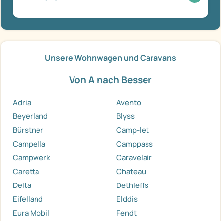
Unsere Wohnwagen und Caravans
Von A nach Besser
Adria
Avento
Beyerland
Blyss
Bürstner
Camp-let
Campella
Camppass
Campwerk
Caravelair
Caretta
Chateau
Delta
Dethleffs
Eifelland
Elddis
Eura Mobil
Fendt