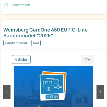
Beanstanden
Weinsberg CaraOne 480 EU *IC-Line
Sondermodell*2026*
Händlerinserat
Neu
4 Bilder
1/4
zurück
weit