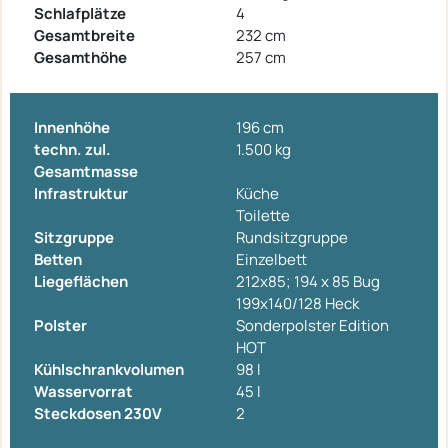
Schlafplätze
4
Gesamtbreite
232 cm
Gesamthöhe
257 cm
Innenhöhe
196 cm
techn. zul.
1.500 kg
Gesamtmasse
Infrastruktur
Küche
Toilette
Sitzgruppe
Rundsitzgruppe
Betten
Einzelbett
Liegeflächen
212x85; 194 x 85 Bug
199x140/128 Heck
Polster
Sonderpolster Edition
HOT
Kühlschrankvolumen
98 l
Wasservorrat
45 l
Steckdosen 230V
2