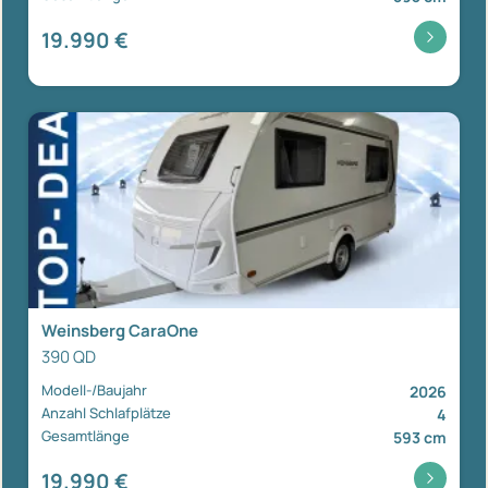
19.990 €
Weinsberg CaraOne
390 QD
Modell-/Baujahr
2026
Anzahl Schlafplätze
4
Gesamtlänge
593 cm
19.990 €