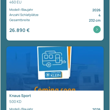
460 EU
Modell-/Baujahr
2026
Anzahl Schlafplätze
4
Gesamtbreite
232 cm
26.890 €
Knaus Sport
500 KD
Modell-/Baujahr
2026