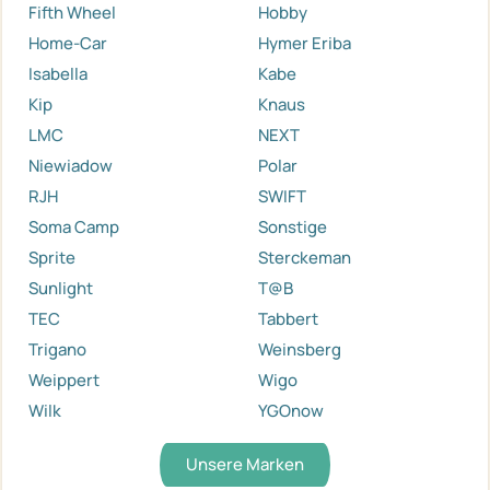
Fifth Wheel
Hobby
Home-Car
Hymer Eriba
Isabella
Kabe
Kip
Knaus
LMC
NEXT
Niewiadow
Polar
RJH
SWIFT
Soma Camp
Sonstige
Sprite
Sterckeman
Sunlight
T@B
TEC
Tabbert
Trigano
Weinsberg
Weippert
Wigo
Wilk
YGOnow
Unsere Marken