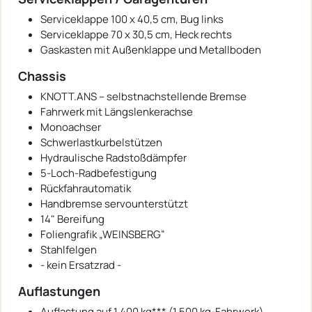
Serviceklappe 100 x 40,5 cm, Bug links
Serviceklappe 70 x 30,5 cm, Heck rechts
Gaskasten mit Außenklappe und Metallboden
Chassis
KNOTT.ANS – selbstnachstellende Bremse
Fahrwerk mit Längslenkerachse
Monoachser
Schwerlastkurbelstützen
Hydraulische Radstoßdämpfer
5-Loch-Radbefestigung
Rückfahrautomatik
Handbremse servounterstützt
14" Bereifung
Foliengrafik „WEINSBERG“
Stahlfelgen
- kein Ersatzrad -
Auflastungen
Auflastung auf 1.400 kg*** (1.500 kg-Fahrwerk)