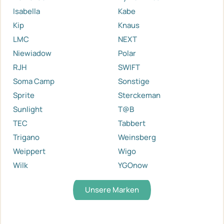
Isabella
Kabe
Kip
Knaus
LMC
NEXT
Niewiadow
Polar
RJH
SWIFT
Soma Camp
Sonstige
Sprite
Sterckeman
Sunlight
T@B
TEC
Tabbert
Trigano
Weinsberg
Weippert
Wigo
Wilk
YGOnow
Unsere Marken