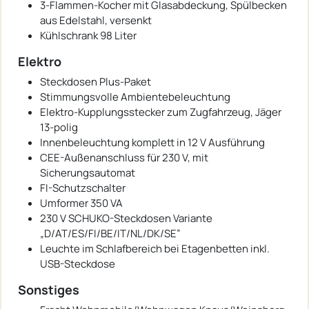
3-Flammen-Kocher mit Glasabdeckung, Spülbecken
aus Edelstahl, versenkt
Kühlschrank 98 Liter
Elektro
Steckdosen Plus-Paket
Stimmungsvolle Ambientebeleuchtung
Elektro-Kupplungsstecker zum Zugfahrzeug, Jäger
13-polig
Innenbeleuchtung komplett in 12 V Ausführung
CEE-Außenanschluss für 230 V, mit
Sicherungsautomat
FI-Schutzschalter
Umformer 350 VA
230 V SCHUKO-Steckdosen Variante
„D/AT/ES/FI/BE/IT/NL/DK/SE“
Leuchte im Schlafbereich bei Etagenbetten inkl.
USB-Steckdose
Sonstiges