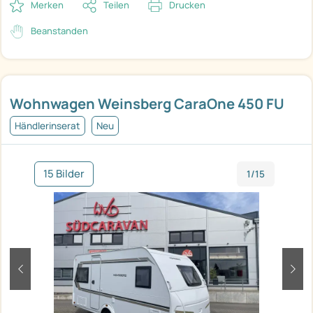
Merken
Teilen
Drucken
Beanstanden
Wohnwagen Weinsberg CaraOne 450 FU
Händlerinserat
Neu
15 Bilder
1/15
zurück
weit