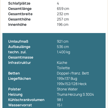
Schlafplätze
4
Gesamtlänge
659 cm
Gesamtbreite
232 cm
Gesamthöhe
257 cm
Innenhöhe
196 cm
Umlaufmaß
921 cm
Aufbaulänge
536 cm
techn. zul.
1.400 kg
Gesamtmasse
Infrastruktur
Küche
Toilette
Betten
Doppel-/franz. Bett
Liegeflächen
199x137 Bug
199x152/128 Heck
Polster
Stone Water
Heizung
Truma Heizung S 3004
Kühlschrankvolumen
98 l
Wasservorrat
15 l