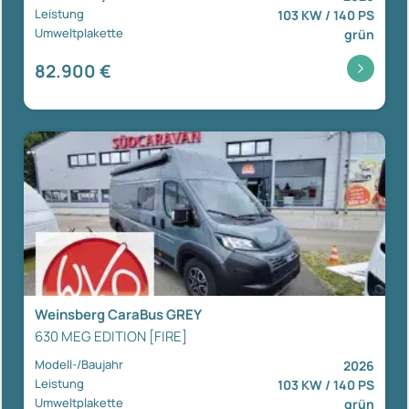
Leistung
103 KW / 140 PS
Umweltplakette
grün
82.900 €
Weinsberg CaraBus GREY
630 MEG EDITION [FIRE]
Modell-/Baujahr
2026
Leistung
103 KW / 140 PS
Umweltplakette
grün