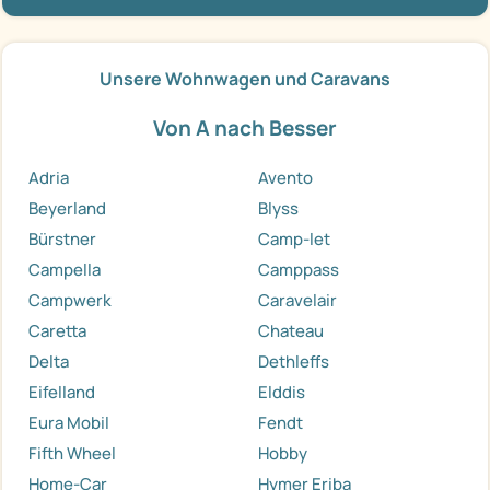
Unsere Wohnwagen und Caravans
Von A nach Besser
Adria
Avento
Beyerland
Blyss
Bürstner
Camp-let
Campella
Camppass
Campwerk
Caravelair
Caretta
Chateau
Delta
Dethleffs
Eifelland
Elddis
Eura Mobil
Fendt
Fifth Wheel
Hobby
Home-Car
Hymer Eriba