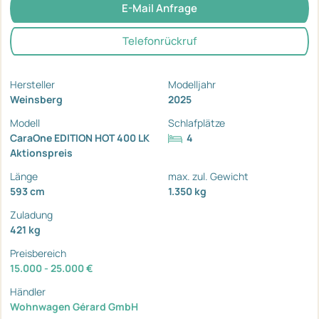
E-Mail Anfrage
Telefonrückruf
Hersteller
Modelljahr
Weinsberg
2025
Modell
Schlafplätze
CaraOne EDITION HOT 400 LK
4
Aktionspreis
Länge
max. zul. Gewicht
593 cm
1.350 kg
Zuladung
421 kg
Preisbereich
15.000 - 25.000 €
Händler
Wohnwagen Gérard GmbH