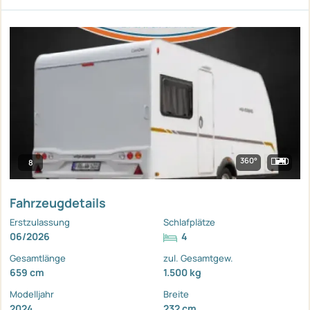
360°
8
Fahrzeugdetails
Erstzulassung
Schlafplätze
06/2026
4
Gesamtlänge
zul. Gesamtgew.
659 cm
1.500 kg
Modelljahr
Breite
2024
232 cm