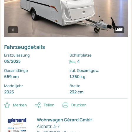
11
Fahrzeugdetails
Erstzulassung
Schlafplätze
05/2025
4
Gesamtlänge
zul. Gesamtgew.
659 cm
1.350 kg
Modelljahr
Breite
2025
232 cm
Merken
Teilen
Drucken
Wohnwagen Gérard GmbH
Aichstr. 3-7