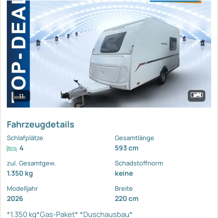
11
Fahrzeugdetails
Schlafplätze
Gesamtlänge
4
593 cm
zul. Gesamtgew.
Schadstoffnorm
1.350 kg
keine
Modelljahr
Breite
2026
220 cm
*1.350 kg*Gas-Paket*
*Duschausbau*