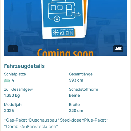
1
Fahrzeugdetails
Schlafplätze
Gesamtlänge
4
593 cm
zul. Gesamtgew.
Schadstoffnorm
1.350 kg
keine
Modelljahr
Breite
2026
220 cm
*Gas-Paket*Duschausbau
*SteckdosenPlus-Paket*
*Combi-Außensteckdose*