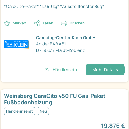
*CaraCito-Paket*
*1.350 kg*
*Ausstellfenster Bug*
Merken
Teilen
Drucken
Camping-Center Klein GmbH
An der BAB A61
D - 56637 Plaidt-Koblenz
Zur Händlerseite
Mehr Details
Weinsberg CaraCito 450 FU Gas-Paket
Fußbodenheizung
Händlerinserat
Neu
19.876 €