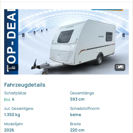
12
Fahrzeugdetails
Schlafplätze
Gesamtlänge
4
593 cm
zul. Gesamtgew.
Schadstoffnorm
1.350 kg
keine
Modelljahr
Breite
2026
220 cm