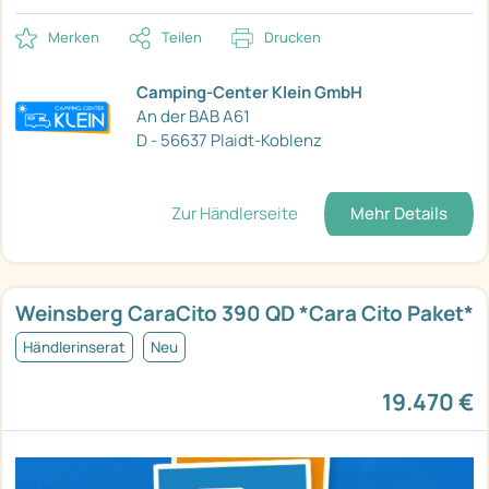
Merken
Teilen
Drucken
Camping-Center Klein GmbH
An der BAB A61
D - 56637 Plaidt-Koblenz
Zur Händlerseite
Mehr Details
Weinsberg CaraCito 390 QD *Cara Cito Paket*
Händlerinserat
Neu
19.470 €