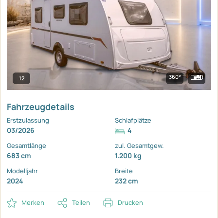
360°
12
Fahrzeugdetails
Erstzulassung
Schlafplätze
03/2026
4
Gesamtlänge
zul. Gesamtgew.
683 cm
1.200 kg
Modelljahr
Breite
2024
232 cm
Merken
Teilen
Drucken