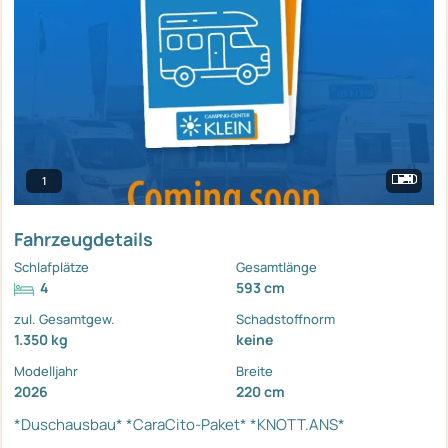
1
Fahrzeugdetails
Schlafplätze
Gesamtlänge
4
593 cm
zul. Gesamtgew.
Schadstoffnorm
1.350 kg
keine
Modelljahr
Breite
2026
220 cm
*Duschausbau*
*CaraCito-Paket*
*KNOTT.ANS*