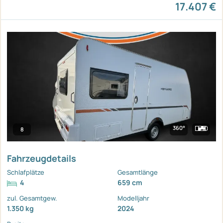
17.407 €
360°
8
Fahrzeugdetails
Schlafplätze
Gesamtlänge
4
659 cm
zul. Gesamtgew.
Modelljahr
1.350 kg
2024