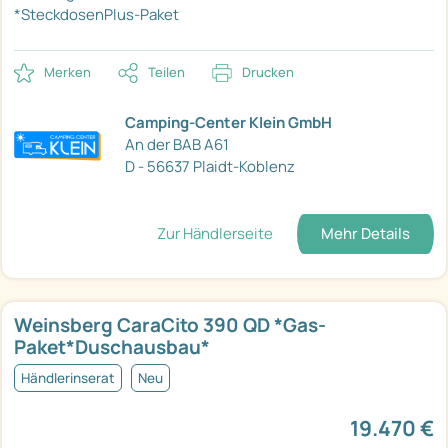
*SteckdosenPlus-Paket
Merken
Teilen
Drucken
Camping-Center Klein GmbH
An der BAB A61
D - 56637 Plaidt-Koblenz
Zur Händlerseite
Mehr Details
Weinsberg CaraCito 390 QD *Gas-
Paket*Duschausbau*
Händlerinserat
Neu
19.470 €