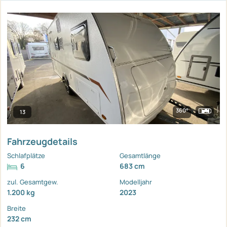
360°
13
Fahrzeugdetails
Schlafplätze
Gesamtlänge
6
683 cm
zul. Gesamtgew.
Modelljahr
1.200 kg
2023
Breite
232 cm