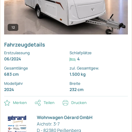
12
Fahrzeugdetails
Erstzulassung
Schlafplätze
06/2024
4
Gesamtlänge
zul. Gesamtgew.
683 cm
1.500 kg
Modelljahr
Breite
2024
232 cm
Merken
Teilen
Drucken
Wohnwagen Gérard GmbH
Aichstr. 3-7
D - 82380 Peißenberg