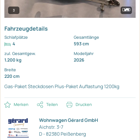
3
Fahrzeugdetails
Schlafplätze
Gesamtlänge
4
593 cm
zul. Gesamtgew.
Modelljahr
1.200 kg
2026
Breite
220 cm
Gas-Paket
Steckdosen Plus-Paket
Auflastung 1200kg
Merken
Teilen
Drucken
Wohnwagen Gérard GmbH
Aichstr. 3-7
D - 82380 Peißenberg