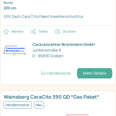
Breite
220 cm
GFK Dach
Cara Cito Paket
Insektenschutztür
Merken
Teilen
Drucken
Caravancenter Brockmann GmbH
Junkersstraße 8
D - 86836 Graben
Zur Händlerseite
Mehr Details
Weinsberg CaraCito 390 QD *Gas Paket*
Händlerinserat
Neu