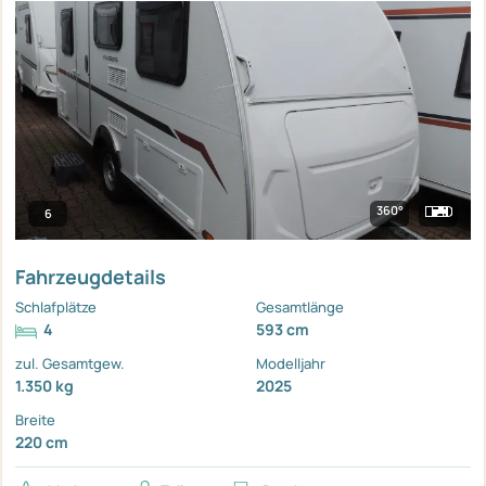
360°
6
Fahrzeugdetails
Schlafplätze
Gesamtlänge
4
593 cm
zul. Gesamtgew.
Modelljahr
1.350 kg
2025
Breite
220 cm