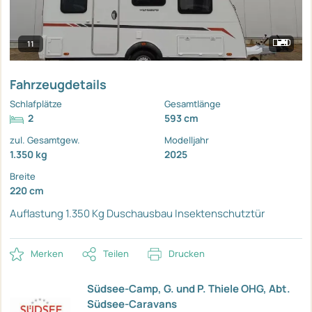
11
Fahrzeugdetails
Schlafplätze
Gesamtlänge
2
593 cm
zul. Gesamtgew.
Modelljahr
1.350 kg
2025
Breite
220 cm
Auflastung 1.350 Kg
Duschausbau
Insektenschutztür
Merken
Teilen
Drucken
Südsee-Camp, G. und P. Thiele OHG, Abt.
Südsee-Caravans