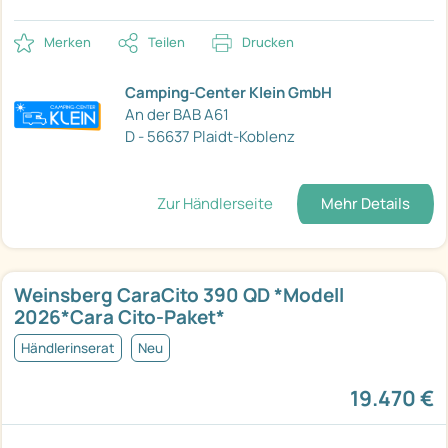
Merken
Teilen
Drucken
Camping-Center Klein GmbH
An der BAB A61
D - 56637 Plaidt-Koblenz
Zur Händlerseite
Mehr Details
Weinsberg CaraCito 390 QD *Modell
2026*Cara Cito-Paket*
Händlerinserat
Neu
19.470 €