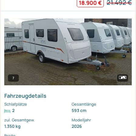
21.492 €
18.900 €
7
Fahrzeugdetails
Schlafplätze
Gesamtlänge
2
593 cm
zul. Gesamtgew.
Modelljahr
1.350 kg
2026
Breite