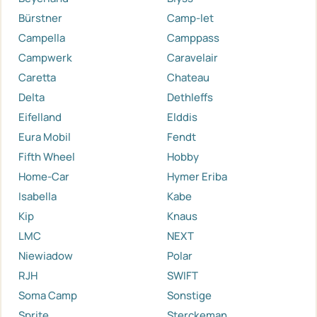
Bürstner
Camp-let
Campella
Camppass
Campwerk
Caravelair
Caretta
Chateau
Delta
Dethleffs
Eifelland
Elddis
Eura Mobil
Fendt
Fifth Wheel
Hobby
Home-Car
Hymer Eriba
Isabella
Kabe
Kip
Knaus
LMC
NEXT
Niewiadow
Polar
RJH
SWIFT
Soma Camp
Sonstige
Sprite
Sterckeman