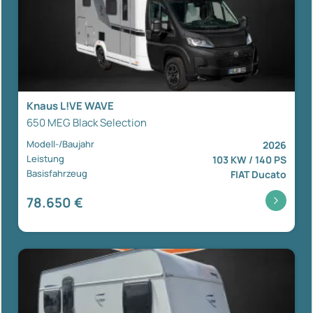
Knaus L!VE WAVE
650 MEG Black Selection
Modell-/Baujahr
2026
Leistung
103 KW / 140 PS
Basisfahrzeug
FIAT Ducato
78.650 €