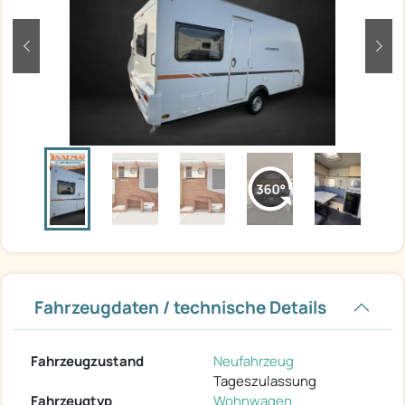
zurück
weit
Fahrzeugdaten / technische Details
Fahrzeugzustand
Neufahrzeug
Tageszulassung
Fahrzeugtyp
Wohnwagen