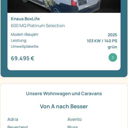
Knaus BoxLife
600 MQ Platinum Selection
Modell-/Baujahr
2025
Leistung
103 KW / 140 PS
Umweltplakette
grün
69.495 €
Unsere Wohnwagen und Caravans
Von A nach Besser
Adria
Avento
Beyerland
Blyss