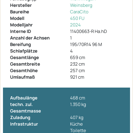
Hersteller
Weinsberg
Baureihe
CaraCito
Modell
450 FU
Modelljahr
2024
Interne ID
11400663-R Ha.hD
Anzahl der Achsen
1
Bereifung
195/70R14 96 M
Schlafplätze
4
Gesamtlänge
659 cm
Gesamtbreite
232 cm
Gesamthöhe
257 cm
Umlaufmaß
921 cm
Aufbaulänge
468 cm
techn. zul.
1.350 kg
Gesamtmasse
Zuladung
407 kg
Infrastruktur
Küche
Toilette