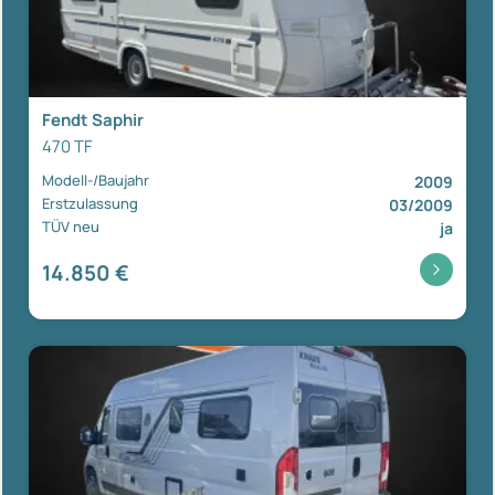
Fendt Saphir
470 TF
Modell-/Baujahr
2009
Erstzulassung
03/2009
TÜV neu
ja
14.850 €