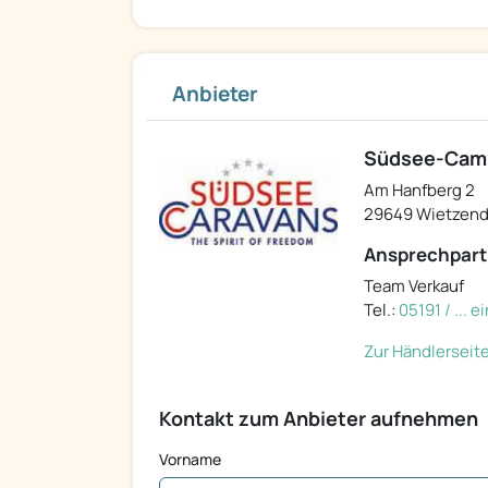
Anbieter
Südsee-Camp,
Am Hanfberg 2
29649 Wietzend
Ansprechpart
Team Verkauf
Tel.:
05191 / ... 
Zur Händlerseit
Kontakt zum Anbieter aufnehmen
Vorname