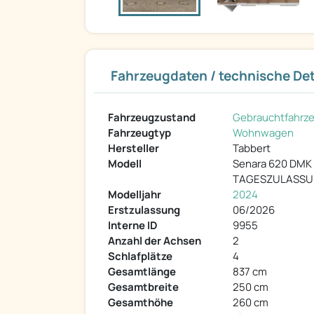
Fahrzeugdaten / technische Det
Fahrzeugzustand
Gebrauchtfahrz
Fahrzeugtyp
Wohnwagen
Hersteller
Tabbert
Modell
Senara 620 DMK 
TAGESZULASSU
Modelljahr
2024
Erstzulassung
06/2026
Interne ID
9955
Anzahl der Achsen
2
Schlafplätze
4
Gesamtlänge
837 cm
Gesamtbreite
250 cm
Gesamthöhe
260 cm