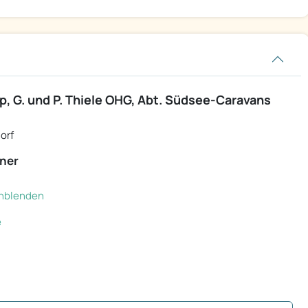
 G. und P. Thiele OHG, Abt. Südsee-Caravans
orf
ner
einblenden
e