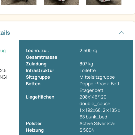
ails
eug
techn. zul.
2.500 kg
Gesamtmasse
Zuladung
807 kg
2.5
Infrastruktur
Toilette
NG!
Sitzgruppe
Mittelsitzgruppe
Betten
Doppel-/franz. Bett
Etagenbett
Liegeflächen
208x146/120
double_couch
1 x 192x68, 2 x 185 x
68 bunk_bed
Polster
Active Silver Star
Heizung
S 5004