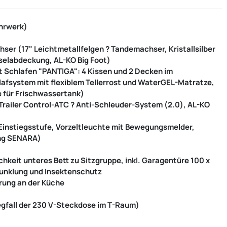
ahrwerk)
er (17" Leichtmetallfelgen ? Tandemachser, Kristallsilber
selabdeckung, AL-KO Big Foot)
 Schlafen "PANTIGA": 4 Kissen und 2 Decken im
afsystem mit flexiblem Tellerrost und WaterGEL-Matratze,
e für Frischwassertank)
Trailer Control-ATC ? Anti-Schleuder-System (2.0), AL-KO
Einstiegsstufe, Vorzeltleuchte mit Bewegungsmelder,
ng SENARA)
keit unteres Bett zu Sitzgruppe, inkl. Garagentüre 100 x
dunklung und Insektenschutz
rung an der Küche
gfall der 230 V-Steckdose im T-Raum)