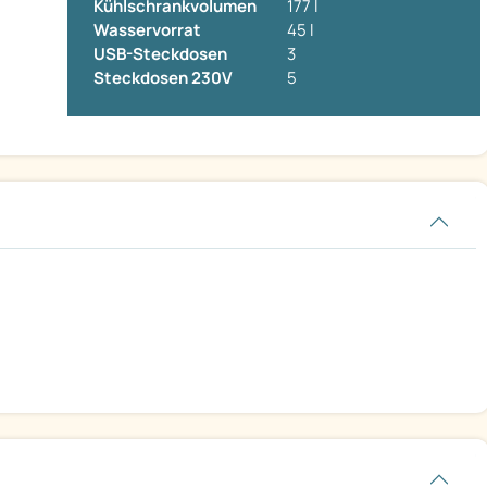
Kühlschrankvolumen
177 l
Wasservorrat
45 l
USB-Steckdosen
3
Steckdosen 230V
5