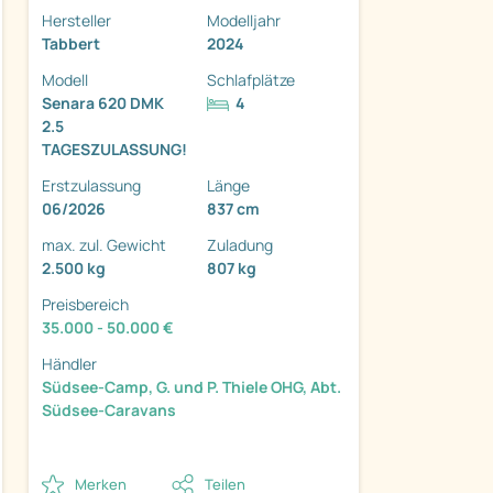
Hersteller
Modelljahr
Tabbert
2024
Modell
Schlafplätze
Senara 620 DMK
4
2.5
ter
TAGESZULASSUNG!
Erstzulassung
Länge
06/2026
837 cm
max. zul. Gewicht
Zuladung
2.500 kg
807 kg
Preisbereich
35.000 - 50.000 €
Händler
Südsee-Camp, G. und P. Thiele OHG, Abt.
Südsee-Caravans
Merken
Teilen