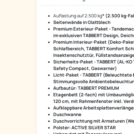
Auflastung auf 2.500 kg
* (2.500 kg-F
Seitenwände in Glattblech
Premium Exterieur-Paket - Tandemachs
im exklusiven TABBERT Design, Deich
Premium Interieur-Paket (Deko-Paket
Schlafbereich, TABBERT Komfort Schl
Insektenschutztür, Füllstandsanzeig
Sicherheits-Paket - TABBERT (AL-KO 
Safety Compact, Gaswarner)
Licht-Paket - TABBERT (Beleuchtete 
Stimmungsvolle Ambientebeleuchtu
Aufbautür: TABBERT PREMIUM
Etagenbett (2-fach) mit Umbaumöglich
120 cm, mit Rahmenfenster inkl. Ver
Aufklappbare Arbeitsplattenverlänge
Duschwanne
Duschvorrichtung mit Armaturen (We
Polster: ACTIVE SILVER STAR