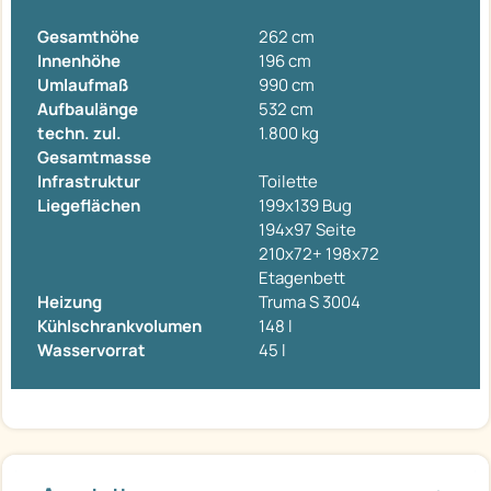
Gesamthöhe
262 cm
Innenhöhe
196 cm
Umlaufmaß
990 cm
Aufbaulänge
532 cm
techn. zul.
1.800 kg
Gesamtmasse
Infrastruktur
Toilette
Liegeflächen
199x139 Bug
194x97 Seite
210x72+ 198x72
Etagenbett
Heizung
Truma S 3004
Kühlschrankvolumen
148 l
Wasservorrat
45 l