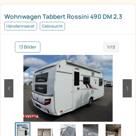
Wohnwagen Tabbert Rossini 490 DM 2,3
Händlerinserat
Gebraucht
13 Bilder
1/13
zurück
weit