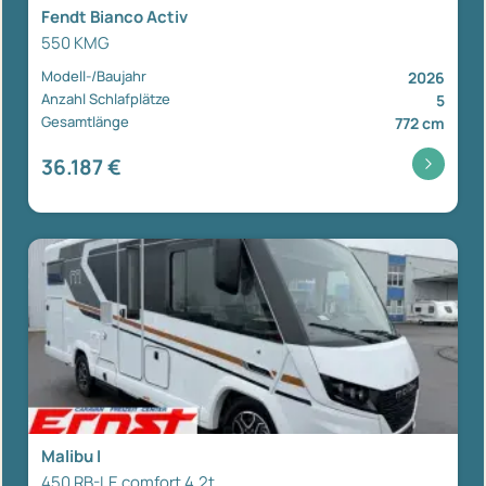
Fendt Bianco Activ
550 KMG
Modell-/Baujahr
2026
Anzahl Schlafplätze
5
Gesamtlänge
772 cm
36.187 €
Malibu I
450 RB-LE comfort 4.2t