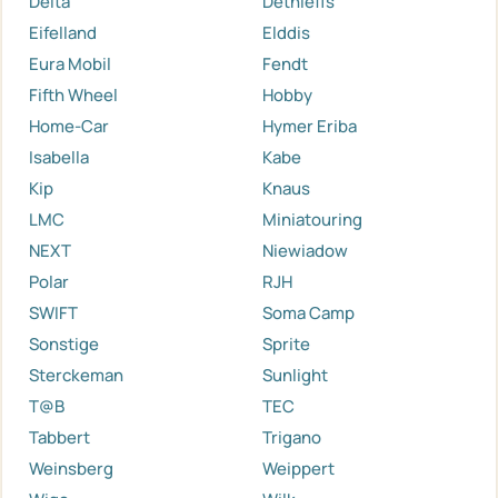
Delta
Dethleffs
Eifelland
Elddis
Eura Mobil
Fendt
Fifth Wheel
Hobby
Home-Car
Hymer Eriba
Isabella
Kabe
Kip
Knaus
LMC
Miniatouring
NEXT
Niewiadow
Polar
RJH
SWIFT
Soma Camp
Sonstige
Sprite
Sterckeman
Sunlight
T@B
TEC
Tabbert
Trigano
Weinsberg
Weippert