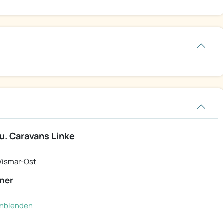
. Caravans Linke
Wismar-Ost
ner
einblenden