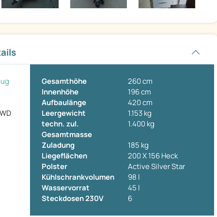
ails
eug
Gesamthöhe
260 cm
Innenhöhe
196 cm
Aufbaulänge
420 cm
 WD
Leergewicht
1.153 kg
techn. zul.
1.400 kg
Gesamtmasse
Zuladung
185 kg
Liegeflächen
200 X 156 Heck
Polster
Active Silver Star
Kühlschrankvolumen
98 l
Wasservorrat
45 l
Steckdosen 230V
6