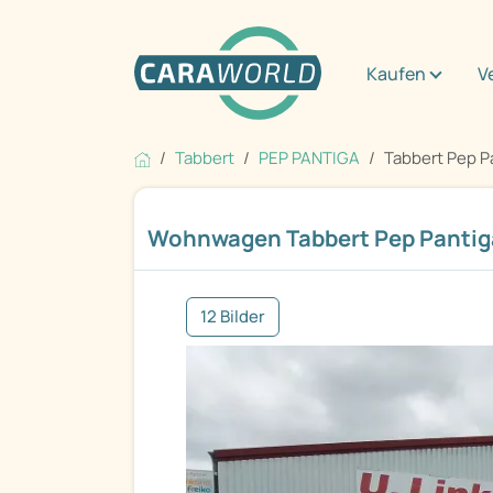
Kaufen
V
Tabbert
PEP PANTIGA
Tabbert Pep P
Wohnwagen Tabbert Pep Panti
12 Bilder