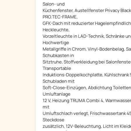
Salon- und
Küchenfenster, Austellfenster Privacy Bl
PRO.TEC-FRAME,
GFK-Dach mit reduzierter Hagelempfindlich
Heckleuchte,
Vorzeltleuchte in LAD-Technik, Schränke un
Hochwertige
Metallgriffe in Chrom, Vinyl-Bodenbelag, 
Schubkasten in
Sitztruhe, Stoffverkleidung bei Salonfens
Transportable
Induktions-Doppelkochplatte, Kühlschrank 
Schubladen mit
Soft-Close-Einzügen, Abdichtung Toilette
Umluftanlage
12 V, Heizung TRUMA Combi 4, Warmwasser
mit
Umluftschlach verlegt, Frischwassertank 45
Steckdose
zusätzlich, 12V-Beleuchtung, Licht im Kle