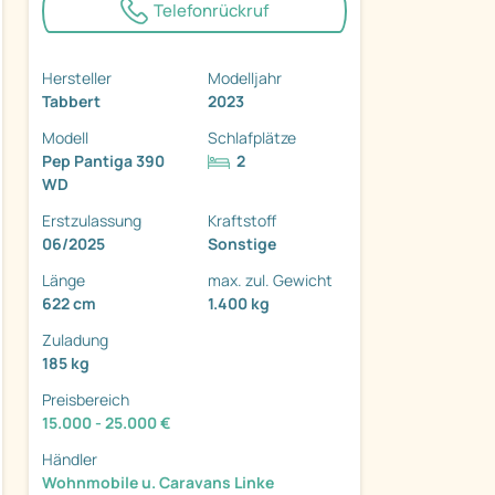
Telefonrückruf
Hersteller
Modelljahr
Tabbert
2023
Modell
Schlafplätze
ter
Pep Pantiga 390
2
WD
Erstzulassung
Kraftstoff
06/2025
Sonstige
Länge
max. zul. Gewicht
622 cm
1.400 kg
Zuladung
185 kg
Preisbereich
15.000 - 25.000 €
Händler
Wohnmobile u. Caravans Linke