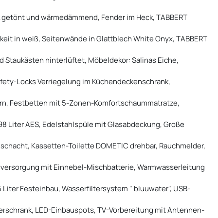
ack getönt und wärmedämmend, Fender im Heck, TABBERT
keit in weiß, Seitenwände in Glattblech White Onyx, TABBERT
d Staukästen hinterlüftet, Möbeldekor: Salinas Eiche,
Safety-Locks Verriegelung im Küchendeckenschrank,
tern, Festbetten mit 5-Zonen-Komfortschaummatratze,
98 Liter AES, Edelstahlspüle mit Glasabdeckung, Große
nschacht, Kassetten-Toilette DOMETIC drehbar, Rauchmelder,
versorgung mit Einhebel-Mischbatterie, Warmwasserleitung
 Liter Festeinbau, Wasserfiltersystem " bluuwater", USB-
iderschrank, LED-Einbauspots, TV-Vorbereitung mit Antennen-