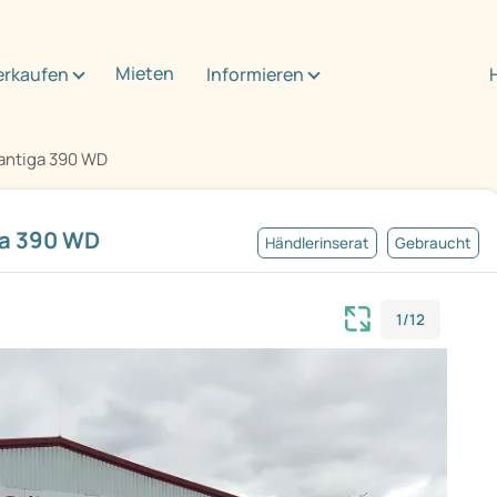
Mieten
erkaufen
Informieren
antiga 390 WD
ga 390 WD
Händlerinserat
Gebraucht
1/12