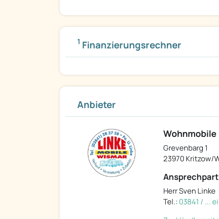
1
Finanzierungsrechner
Anbieter
Wohnmobile u
Grevenbarg 1
23970 Kritzow/
Ansprechpart
Herr Sven Linke
Tel.:
03841 / ... 