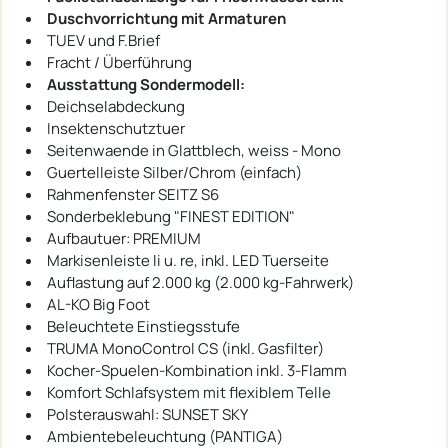
Duschvorrichtung mit Armaturen
TUEV und F.Brief
Fracht / Überführung
Ausstattung Sondermodell:
Deichselabdeckung
Insektenschutztuer
Seitenwaende in Glattblech, weiss - Mono
Guertelleiste Silber/Chrom (einfach)
Rahmenfenster SEITZ S6
Sonderbeklebung "FINEST EDITION"
Aufbautuer: PREMIUM
Markisenleiste li u. re, inkl. LED Tuerseite
Auflastung auf 2.000 kg (2.000 kg-Fahrwerk)
AL-KO Big Foot
Beleuchtete Einstiegsstufe
TRUMA MonoControl CS (inkl. Gasfilter)
Kocher-Spuelen-Kombination inkl. 3-Flamm
Komfort Schlafsystem mit flexiblem Telle
Polsterauswahl: SUNSET SKY
Ambientebeleuchtung (PANTIGA)