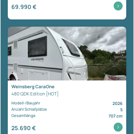
69.990 €
Weinsberg CaraOne
480 QDK Edition [HOT]
Modell-/Baujahr
2026
Anzahl Schlafplätze
5
Gesamtlänge
707 cm
25.690 €