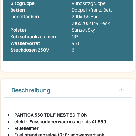
Sitzgruppe
Rundsitzgruppe
Betten
Doppel-/franz. Bett
Liegeflächen
200x156 Bug
216x200/134 Heck
Polster
Sunset Sky
Kühlschrankvolumen
133 l
Wasservorrat
45 l
Steckdosen 230V
6
Beschreibung
PANTIGA 550 TDL FINEST EDITION
elektr. Fussbodenerwaermung - bis AL 550
Muelleimer
Fuellstandsanzeige für Frischwassertank