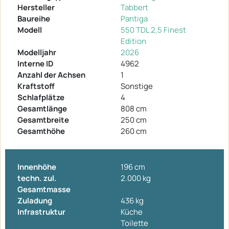
Hersteller
Tabbert
Baureihe
Pantiga
Modell
550 TDL 2,5 Finest
Edition
Modelljahr
2026
Interne ID
4962
Anzahl der Achsen
1
Kraftstoff
Sonstige
Schlafplätze
4
Gesamtlänge
808 cm
Gesamtbreite
250 cm
Gesamthöhe
260 cm
Innenhöhe
196 cm
techn. zul.
2.000 kg
Gesamtmasse
Zuladung
436 kg
Infrastruktur
Küche
Toilette