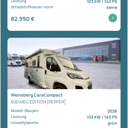
Leistung
103 KW / 140 PS
Schadstoffklasse/-norm
keine
82.990 €
Weinsberg CaraCompact
600 MEG EDITION [PEPPER]
Modell-/Baujahr
2026
Leistung
103 KW / 140 PS
Umweltplakette
grün