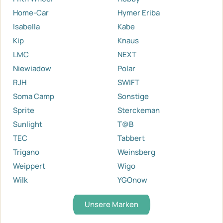
Home-Car
Hymer Eriba
Isabella
Kabe
Kip
Knaus
LMC
NEXT
Niewiadow
Polar
RJH
SWIFT
Soma Camp
Sonstige
Sprite
Sterckeman
Sunlight
T@B
TEC
Tabbert
Trigano
Weinsberg
Weippert
Wigo
Wilk
YGOnow
Unsere Marken