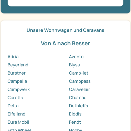
Unsere Wohnwagen und Caravans
Von A nach Besser
Adria
Avento
Beyerland
Blyss
Bürstner
Camp-let
Campella
Camppass
Campwerk
Caravelair
Caretta
Chateau
Delta
Dethleffs
Eifelland
Elddis
Eura Mobil
Fendt
Fifth Wheel
Hobby