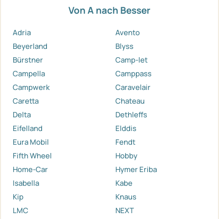
Von A nach Besser
Adria
Avento
Beyerland
Blyss
Bürstner
Camp-let
Campella
Camppass
Campwerk
Caravelair
Caretta
Chateau
Delta
Dethleffs
Eifelland
Elddis
Eura Mobil
Fendt
Fifth Wheel
Hobby
Home-Car
Hymer Eriba
Isabella
Kabe
Kip
Knaus
LMC
NEXT