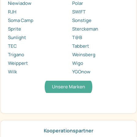
Niewiadow
Polar
RJH
SWIFT
Soma Camp
Sonstige
Sprite
Sterckeman
Sunlight
T@B
TEC
Tabbert
Trigano
Weinsberg
Weippert
Wigo
Wilk
YGOnow
Unsere Marken
Kooperationspartner