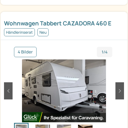
Wohnwagen Tabbert CAZADORA 460 E
Händlerinserat
Neu
4 Bilder
1/4
zurück
weit