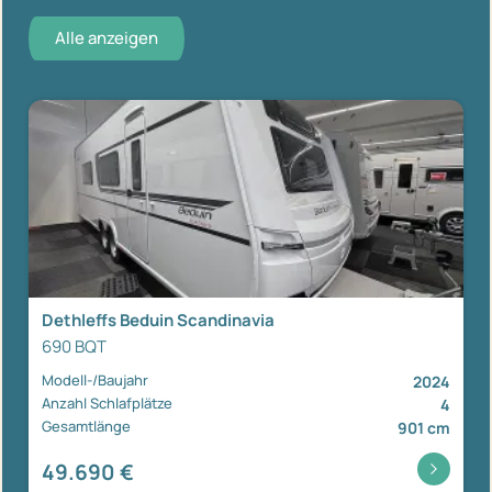
Alle anzeigen
Dethleffs Beduin Scandinavia
690 BQT
Modell-/Baujahr
2024
Anzahl Schlafplätze
4
Gesamtlänge
901 cm
49.690 €