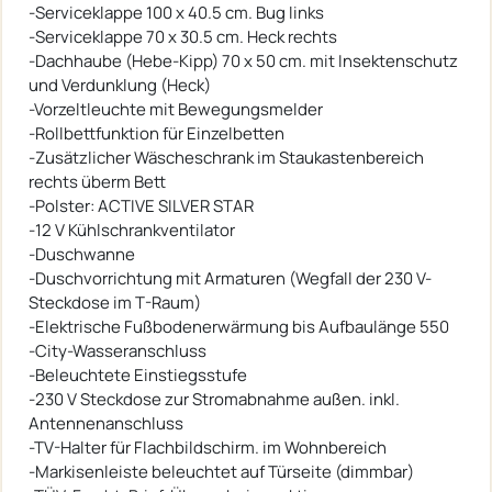
-Serviceklappe 100 x 40.5 cm. Bug links
-Serviceklappe 70 x 30.5 cm. Heck rechts
-Dachhaube (Hebe-Kipp) 70 x 50 cm. mit Insektenschutz
und Verdunklung (Heck)
-Vorzeltleuchte mit Bewegungsmelder
-Rollbettfunktion für Einzelbetten
-Zusätzlicher Wäscheschrank im Staukastenbereich
rechts überm Bett
-Polster: ACTIVE SILVER STAR
-12 V Kühlschrankventilator
-Duschwanne
-Duschvorrichtung mit Armaturen (Wegfall der 230 V-
Steckdose im T-Raum)
-Elektrische Fußbodenerwärmung bis Aufbaulänge 550
-City-Wasseranschluss
-Beleuchtete Einstiegsstufe
-230 V Steckdose zur Stromabnahme außen. inkl.
Antennenanschluss
-TV-Halter für Flachbildschirm. im Wohnbereich
-Markisenleiste beleuchtet auf Türseite (dimmbar)