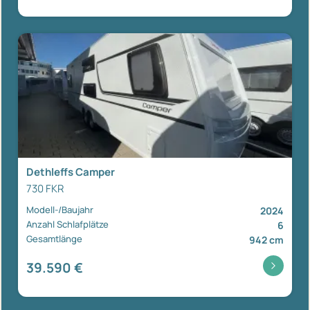
Dethleffs Camper
730 FKR
Modell-/Baujahr
2024
Anzahl Schlafplätze
6
Gesamtlänge
942 cm
39.590 €