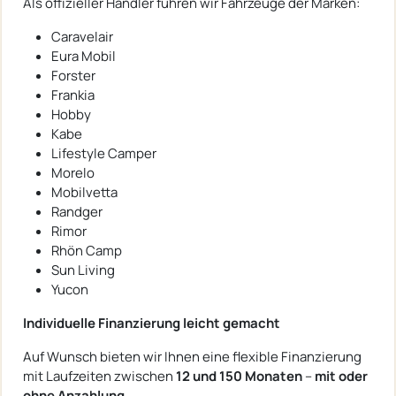
Als offizieller Händler führen wir Fahrzeuge der Marken:
Caravelair
Eura Mobil
Forster
Frankia
Hobby
Kabe
Lifestyle Camper
Morelo
Mobilvetta
Randger
Rimor
Rhön Camp
Sun Living
Yucon
Individuelle Finanzierung leicht gemacht
Auf Wunsch bieten wir Ihnen eine flexible Finanzierung
mit Laufzeiten zwischen
12 und 150 Monaten
–
mit oder
ohne Anzahlung
.