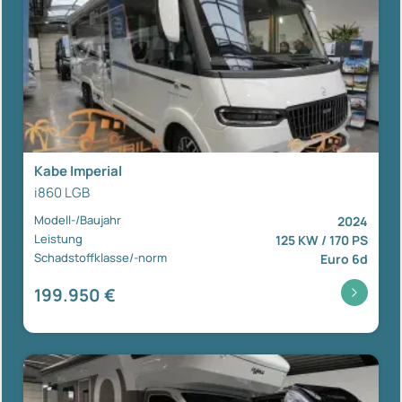
Kabe Imperial
i860 LGB
Modell-/Baujahr
2024
Leistung
125 KW / 170 PS
Schadstoffklasse/-norm
Euro 6d
199.950 €