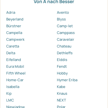
Von A nach Besser
Adria
Avento
Beyerland
Blyss
Bürstner
Camp-let
Campella
Camppass
Campwerk
Caravelair
Caretta
Chateau
Delta
Dethleffs
Eifelland
Elddis
Eura Mobil
Fendt
Fifth Wheel
Hobby
Home-Car
Hymer Eriba
Isabella
Kabe
Kip
Knaus
LMC
NEXT
Niewiadow
Polar