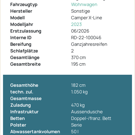
Fahrzeugtyp
Wohnwagen
Hersteller
Sonstige
Modell
Camper X-Line
Modelljahr
2023
Erstzulassung
06/2026
Interne ID
RD-22-100046
Bereifung
Ganzjahresreifen
Schlafplätze
2
Gesamtlänge
370 cm
Gesamtbreite
195 cm
Gesamthöhe
182 cm
techn. zul.
1.050 kg
Gesamtmasse
Zuladung
470 kg
Infrastruktur
Aussendusche
Betten
Doppel-/franz. Bett
Polster
Serie
Abwassertankvolumen
50 l