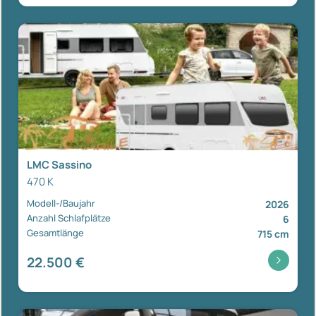
LMC Sassino
470 K
Modell-/Baujahr
2026
Anzahl Schlafplätze
6
Gesamtlänge
715 cm
22.500 €