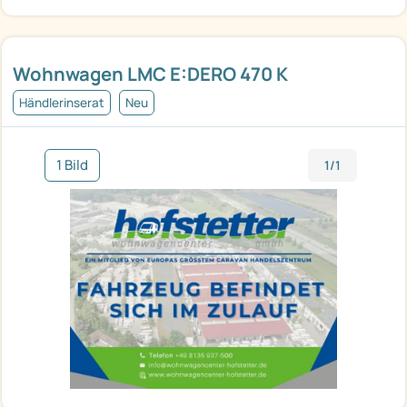
Wohnwagen LMC E:DERO 470 K
Händlerinserat
Neu
1 Bild
1/1