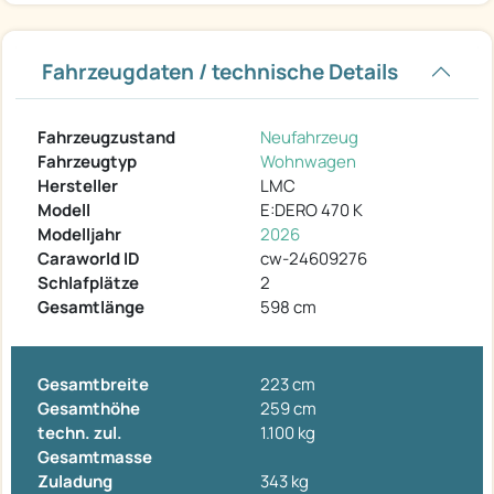
Fahrzeugdaten / technische Details
Fahrzeugzustand
Neufahrzeug
Fahrzeugtyp
Wohnwagen
Hersteller
LMC
Modell
E:DERO 470 K
Modelljahr
2026
Caraworld ID
cw-24609276
Schlafplätze
2
Gesamtlänge
598 cm
Gesamtbreite
223 cm
Gesamthöhe
259 cm
techn. zul.
1.100 kg
Gesamtmasse
Zuladung
343 kg