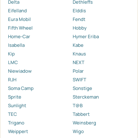
Delta
Dethleffs
Eifelland
Elddis
Eura Mobil
Fendt
Fifth Wheel
Hobby
Home-Car
Hymer Eriba
Isabella
Kabe
Kip
Knaus
LMC
NEXT
Niewiadow
Polar
RJH
SWIFT
Soma Camp
Sonstige
Sprite
Sterckeman
Sunlight
T@B
TEC
Tabbert
Trigano
Weinsberg
Weippert
Wigo