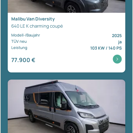
Malibu Van Diversity
640 LE K charming coupé
Modell-/Baujahr
2025
TÜV neu
ja
Leistung
103 KW / 140 PS
77.900 €