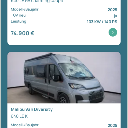
640 LE RB charming coupé
Modell-/Baujahr
2025
TÜV neu
ja
Leistung
103 KW / 140 PS
74.900 €
Malibu Van Diversity
640 LE K
Modell-/Baujahr
2025