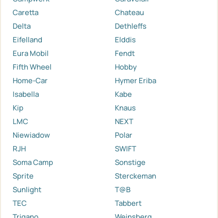
Caretta
Chateau
Delta
Dethleffs
Eifelland
Elddis
Eura Mobil
Fendt
Fifth Wheel
Hobby
Home-Car
Hymer Eriba
Isabella
Kabe
Kip
Knaus
LMC
NEXT
Niewiadow
Polar
RJH
SWIFT
Soma Camp
Sonstige
Sprite
Sterckeman
Sunlight
T@B
TEC
Tabbert
Trigano
Weinsberg