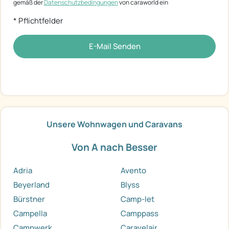
gemäß der
Datenschutzbedingungen
von caraworld ein
* Pflichtfelder
E-Mail Senden
Unsere Wohnwagen und Caravans
Von A nach Besser
Adria
Avento
Beyerland
Blyss
Bürstner
Camp-let
Campella
Camppass
Campwerk
Caravelair