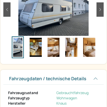
zurück
weit
Fahrzeugdaten / technische Details
Fahrzeugzustand
Gebrauchtfahrzeug
Fahrzeugtyp
Wohnwagen
Hersteller
Knaus