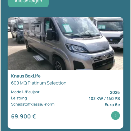
Alle anzeigen
Knaus BoxLife
600 MQ Platinum Selection
Modell-/Baujahr
2026
Leistung
103 KW / 140 PS
Schadstoffklasse/-norm
Euro 6e
69.900 €