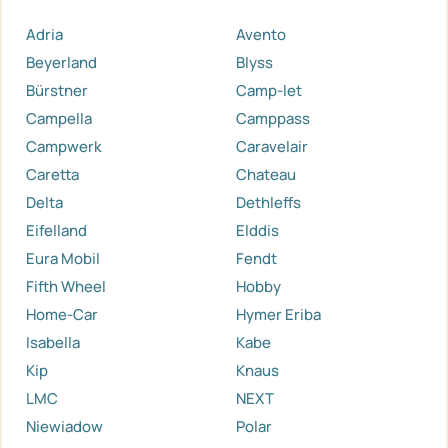
Adria
Avento
Beyerland
Blyss
Bürstner
Camp-let
Campella
Camppass
Campwerk
Caravelair
Caretta
Chateau
Delta
Dethleffs
Eifelland
Elddis
Eura Mobil
Fendt
Fifth Wheel
Hobby
Home-Car
Hymer Eriba
Isabella
Kabe
Kip
Knaus
LMC
NEXT
Niewiadow
Polar