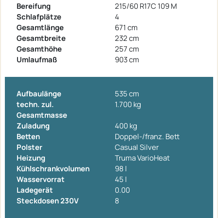
Bereifung
215/60 R17C 109 M
Schlafplätze
4
Gesamtlänge
671 cm
Gesamtbreite
232 cm
Gesamthöhe
257 cm
Umlaufmaß
903 cm
Aufbaulänge
535 cm
techn. zul.
1.700 kg
Gesamtmasse
Zuladung
400 kg
Betten
Doppel-/franz. Bett
Polster
Casual Silver
Heizung
Truma VarioHeat
Kühlschrankvolumen
98 l
Wasservorrat
45 l
Ladegerät
0.00
Steckdosen 230V
8