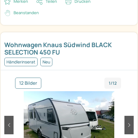
Merken
Teilen
Drucken
Beanstanden
Wohnwagen Knaus Südwind BLACK
SELECTION 450 FU
Händlerinserat
Neu
12 Bilder
1/12
zurück
weit