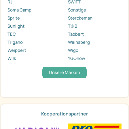
RJH
SWIFT
Soma Camp
Sonstige
Sprite
Sterckeman
Sunlight
T@B
TEC
Tabbert
Trigano
Weinsberg
Weippert
Wigo
Wilk
YGOnow
Unsere Marken
Kooperationspartner