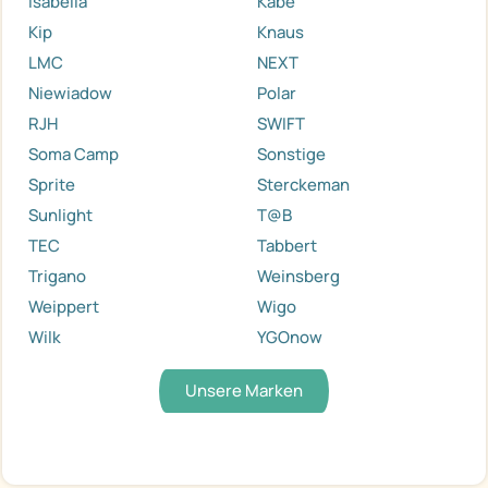
Isabella
Kabe
Kip
Knaus
LMC
NEXT
Niewiadow
Polar
RJH
SWIFT
Soma Camp
Sonstige
Sprite
Sterckeman
Sunlight
T@B
TEC
Tabbert
Trigano
Weinsberg
Weippert
Wigo
Wilk
YGOnow
Unsere Marken