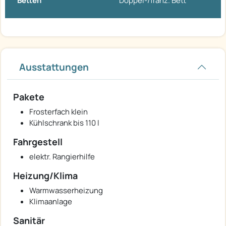
Betten
Doppel-/franz. Bett
Ausstattungen
Pakete
Frosterfach klein
Kühlschrank bis 110 l
Fahrgestell
elektr. Rangierhilfe
Heizung/Klima
Warmwasserheizung
Klimaanlage
Sanitär