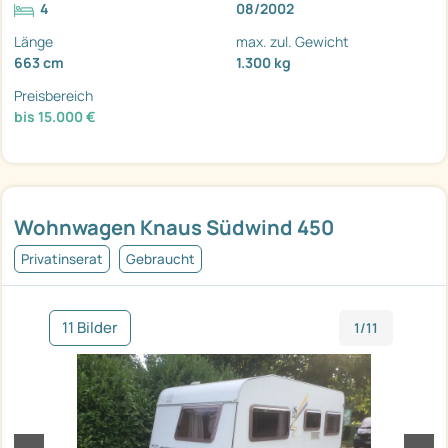
4
08/2002
Länge
max. zul. Gewicht
663 cm
1.300 kg
Preisbereich
bis 15.000 €
Wohnwagen Knaus Südwind 450
Privatinserat
Gebraucht
11 Bilder
1/11