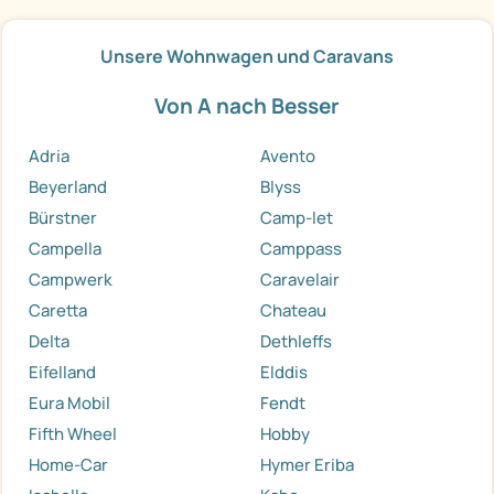
Unsere Wohnwagen und Caravans
Von A nach Besser
Adria
Avento
Beyerland
Blyss
Bürstner
Camp-let
Campella
Camppass
Campwerk
Caravelair
Caretta
Chateau
Delta
Dethleffs
Eifelland
Elddis
Eura Mobil
Fendt
Fifth Wheel
Hobby
Home-Car
Hymer Eriba