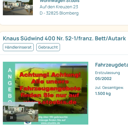
Wohnwagen Stöbis
Auf den Kreuzen 23
D - 32825 Blomberg
Knaus Südwind 400 Nr. 52-1/franz. Bett/Autark
Händlerinserat
Gebraucht
Fahrzeugdeta
Erstzulassung
05/2002
zul. Gesamtgew.
1.500 kg
31