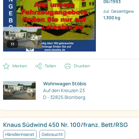
06/1993
zul. Gesamtgew.
1.300 kg
33
Merken
Teilen
Drucken
Wohnwagen Stöbis
Auf den Kreuzen 23
D - 32825 Blomberg
Knaus Südwind 450 Nr. 100/franz. Bett/RSG
Händlerinserat
Gebraucht