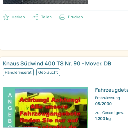
Merken
Teilen
Drucken
Knaus Südwind 400 TS Nr. 90 - Mover, DB
Händlerinserat
Gebraucht
Fahrzeugdeta
Erstzulassung
05/2000
zul. Gesamtgew.
1.200 kg