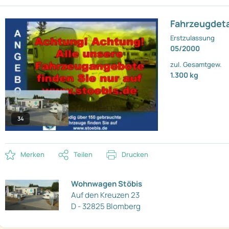
Fahrzeugdeta
Erstzulassung
05/2000
zul. Gesamtgew.
1.300 kg
34
Merken
Teilen
Drucken
Wohnwagen Stöbis
Auf den Kreuzen 23
D - 32825 Blomberg