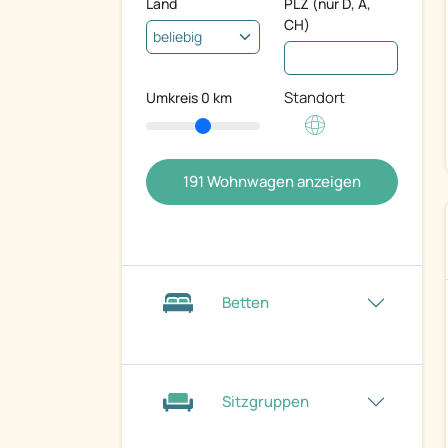
Land
PLZ (nur D, A,
CH)
Standort
Umkreis
0
km
191
Wohnwagen anzeigen
Betten
Sitzgruppen