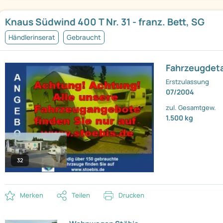
Knaus Südwind 400 T Nr. 31 - franz. Bett, SG
Händlerinserat
Gebraucht
Fahrzeugdeta
Erstzulassung
07/2004
zul. Gesamtgew.
1.500 kg
32
Merken
Teilen
Drucken